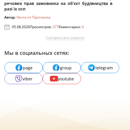
речових прав замовника на об’єкт будівництва в
разі їх осп
Автор:
Лента от Протокола
05.08.2026
Просмотров:
377
Коментарии:
0
Смотреть все новости
Мы в социальных сетях:
page
group
telegram
viber
youtube