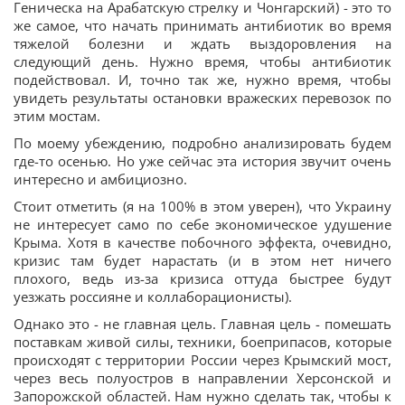
Геническа на Арабатскую стрелку и Чонгарский) - это то
же самое, что начать принимать антибиотик во время
тяжелой болезни и ждать выздоровления на
следующий день. Нужно время, чтобы антибиотик
подействовал. И, точно так же, нужно время, чтобы
увидеть результаты остановки вражеских перевозок по
этим мостам.
По моему убеждению, подробно анализировать будем
где-то осенью. Но уже сейчас эта история звучит очень
интересно и амбициозно.
Стоит отметить (я на 100% в этом уверен), что Украину
не интересует само по себе экономическое удушение
Крыма. Хотя в качестве побочного эффекта, очевидно,
кризис там будет нарастать (и в этом нет ничего
плохого, ведь из-за кризиса оттуда быстрее будут
уезжать россияне и коллаборационисты).
Однако это - не главная цель. Главная цель - помешать
поставкам живой силы, техники, боеприпасов, которые
происходят с территории России через Крымский мост,
через весь полуостров в направлении Херсонской и
Запорожской областей. Нам нужно сделать так, чтобы к