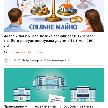
Чоловік помер, але позика залишилася: як фраза
«на його розсуд» коштувала дружині $1,1 млн ( ВС
у сп
Автор:
Лента от Протокола
05.08.2026
Просмотров:
468
Коментарии:
0
Правомірним і ефективним способом захисту