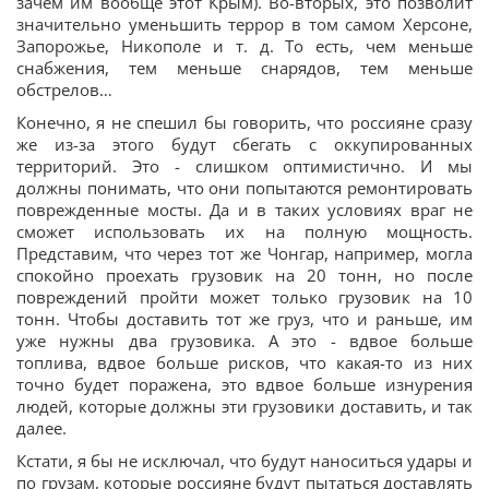
зачем им вообще этот Крым). Во-вторых, это позволит
значительно уменьшить террор в том самом Херсоне,
Запорожье, Никополе и т. д. То есть, чем меньше
снабжения, тем меньше снарядов, тем меньше
обстрелов…
Конечно, я не спешил бы говорить, что россияне сразу
же из-за этого будут сбегать с оккупированных
территорий. Это - слишком оптимистично. И мы
должны понимать, что они попытаются ремонтировать
поврежденные мосты. Да и в таких условиях враг не
сможет использовать их на полную мощность.
Представим, что через тот же Чонгар, например, могла
спокойно проехать грузовик на 20 тонн, но после
повреждений пройти может только грузовик на 10
тонн. Чтобы доставить тот же груз, что и раньше, им
уже нужны два грузовика. А это - вдвое больше
топлива, вдвое больше рисков, что какая-то из них
точно будет поражена, это вдвое больше изнурения
людей, которые должны эти грузовики доставить, и так
далее.
Кстати, я бы не исключал, что будут наноситься удары и
по грузам, которые россияне будут пытаться доставлять