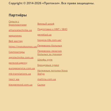
Copyright © 2014-2026 «Протокол». Все права защищены.
Партнёры
Серьги с
Винный шкаф
бриллиантами
Подготовка к НМТ / ВНО
alliancetechnika.ua
pereklad.ua
миралинкс
hospice-life.com.ua/
Веб мастер
Перевозка больных
https://motokosmos.ua/
Перевозка лежачих
Синтезаторы
больных за границу
agrotechnika.com.ua
Шкафы купе
perevod.agency
Брендовые сумки
europeservice.com.ua
Натяжные потолки Nova
mk-translations.ua
Stelya
текст юа
maltina.com.ua
kievperevod.com.ua
Cылки