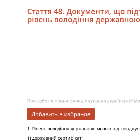
Стаття 48. Документи, що пі
рівень володіння державно
Про забезпечення функціонування української м
Добавить в избраное
1. Рівень володіння державною мовою підтверджує
1) державний сертифікат;