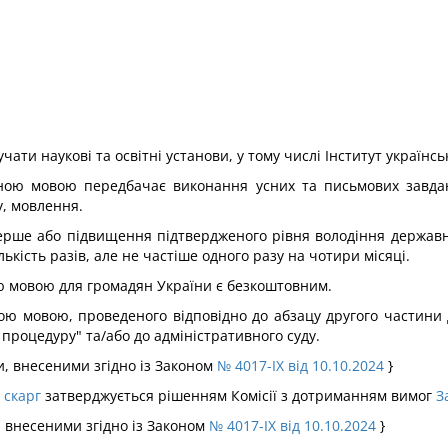
чати наукові та освітні установи, у тому числі Інститут українс
вною мовою передбачає виконання усних та письмових завдан
у, мовлення.
ерше або підвищення підтвердженого рівня володіння держав
ість разів, але не частіше одного разу на чотири місяці.
ою мовою для громадян України є безкоштовним.
ю мовою, проведеного відповідно до абзацу другого частини др
процедуру" та/або до адміністративного суду.
ми, внесеними згідно із Законом
№ 4017-IX від 10.10.2024
}
 скарг
затверджується рішенням Комісії з дотриманням вимог
З
и, внесеними згідно із Законом
№ 4017-IX від 10.10.2024
}