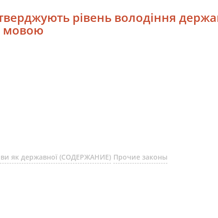
дтверджують рівень володіння держа
ю мовою
ови як державної (СОДЕРЖАНИЕ)
Прочие законы
: