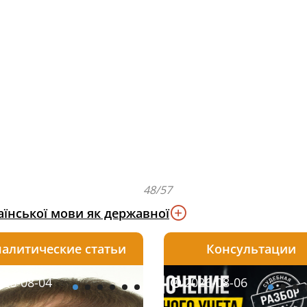
48/57
їнської мови як державної
алитические статьи
Консультации
08-06
26-08-04
2026-08-05
2026-08-06
2026-08-04
2026-08-06
2026-07-30