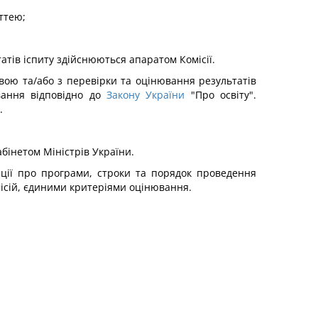
аттею;
атів іспиту здійснюються апаратом Комісії.
ою та/або з перевірки та оцінювання результатів
вання відповідно до
Закону України
"Про освіту".
.
бінетом Міністрів України.
ації про програми, строки та порядок проведення
місій, єдиними критеріями оцінювання.