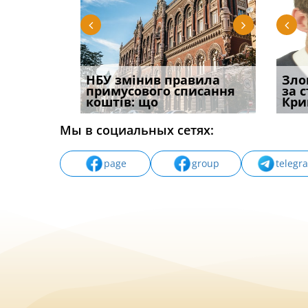
і
НБУ змінив правила
Водії можуть отримати
Якщо с
Зло
способом
примусового списання
компенсацію за
відшк
за 
вих
коштів: що
незаконні дії
наявні
Кри
Мы в социальных сетях:
page
group
telegr