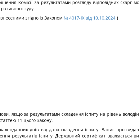
рішення Комісії за результатами розгляду відповідних скарг м
тративного суду.
, внесеними згідно із Законом
№ 4017-IX від 10.10.2024
}
умови, якщо за результатами складення іспиту на рівень воло
таттею 11 цього Закону.
календарних днів від дати складення іспиту. Запис про вида
лення результатів іспиту. Державний сертифікат вважається в