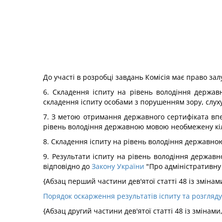
До участі в розробці завдань Комісія має право залу
6. Складення іспиту на рівень володіння держа
складення іспиту особами з порушенням зору, слух
7. З метою отримання державного сертифіката вп
рівень володіння державною мовою необмежену кільк
8. Складення іспиту на рівень володіння державн
9. Результати іспиту на рівень володіння державно
відповідно до
Закону України
"Про адміністративну 
{Абзац перший частини дев'ятої статті 48 із зміна
Порядок оскарження результатів іспиту та розгляду
{Абзац другий частини дев'ятої статті 48 із змінам