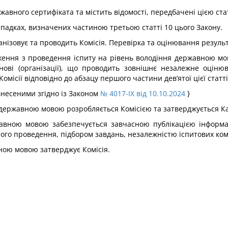
ржавного сертифіката та містить відомості, передбачені цією ст
ипадках, визначених частиною третьою статті 10 цього Закону.
нізовує та проводить Комісія. Перевірка та оцінювання результ
ження з проведення іспиту на рівень володіння державною мов
нові (організації), що проводить зовнішнє незалежне оціню
омісії відповідно до абзацу першого частини дев’ятої цієї статті
 внесеними згідно із Законом
№ 4017-IX від 10.10.2024
}
 державною мовою розробляється Комісією та затверджується Ка
ржавною мовою забезпечується завчасною публікацією інформ
ого проведення, підбором завдань, незалежністю іспитових ко
вною мовою затверджує Комісія.