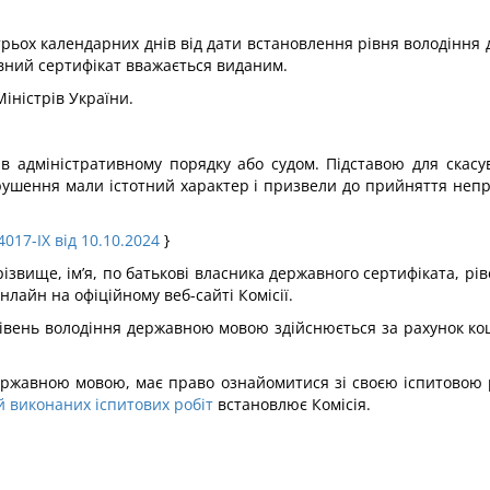
трьох календарних днів від дати встановлення рівня володінн
вний сертифікат вважається виданим.
іністрів України.
в адміністративному порядку або судом. Підставою для скасу
рушення мали істотний характер і призвели до прийняття неп
017-IX від 10.10.2024
}
(прізвище, ім’я, по батькові власника державного сертифіката, 
нлайн на офіційному веб-сайті Комісії.
 рівень володіння державною мовою здійснюється за рахунок к
державною мовою, має право ознайомитися зі своєю іспитовою 
й виконаних іспитових робіт
встановлює Комісія.