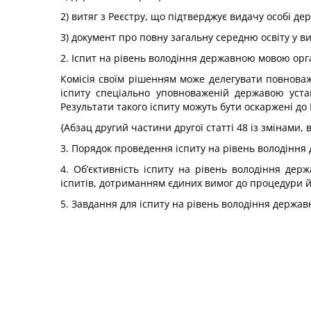
2) витяг з Реєстру, що підтверджує видачу особі де
3) документ про повну загальну середню освіту у в
2. Іспит на рівень володіння державною мовою орга
Комісія своїм рішенням може делегувати повнова
іспиту спеціально уповноваженій державою уста
Результати такого іспиту можуть бути оскаржені до К
{Абзац другий частини другої статті 48 із змінами,
3. Порядок проведення іспиту на рівень володіння
4. Об’єктивність іспиту на рівень володіння де
іспитів, дотриманням єдиних вимог до процедури й
5. Завдання для іспиту на рівень володіння держа