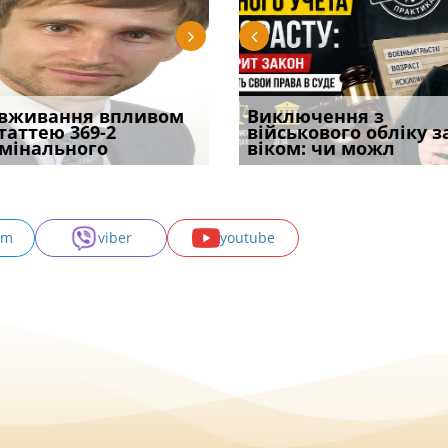
уд встановив для
вживання впливом
Особливості захисту у
Документи, на яких не
Переоформлення
Виключення з
Восьмий ААС фак
одування шкоди
статтею 369-2
кримінальному
проставляється
відстрочки за іншою
військового обліку з
підтвердив, що 
с
мінального
провадженні: я
апостиль: пер
підставою: нов
віком: чи можл
може скас
am
viber
youtube