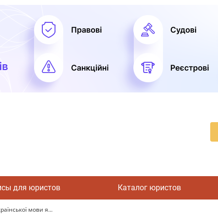
исы для юристов
Каталог юристов
аїнської мови я...