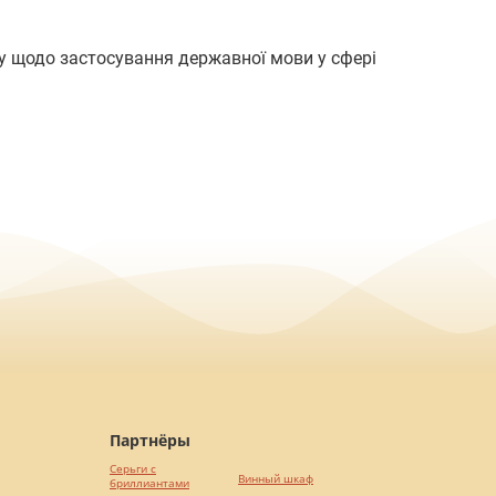
у щодо застосування державної мови у сфері
Партнёры
Серьги с
Винный шкаф
бриллиантами