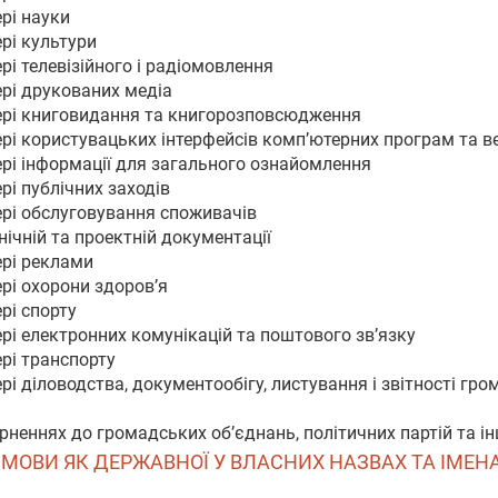
рі науки
рі культури
рі телевізійного і радіомовлення
ері друкованих медіа
ері книговидання та книгорозповсюдження
рі користувацьких інтерфейсів комп’ютерних програм та ве
ері інформації для загального ознайомлення
рі публічних заходів
ері обслуговування споживачів
ічній та проектній документації
ері реклами
рі охорони здоров’я
рі спорту
рі електронних комунікацій та поштового зв’язку
рі транспорту
і діловодства, документообігу, листування і звітності гро
рненнях до громадських об’єднань, політичних партій та і
Ї МОВИ ЯК ДЕРЖАВНОЇ У ВЛАСНИХ НАЗВАХ ТА ІМЕН