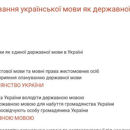
ння української мови як державної |
ви як єдиної державної мови в Україні
естової мови та мовні права жестомовних осіб
сприяння опануванню державної мови
АДЯНСТВО УКРАЇНИ
на України володіти державною мовою
державною мовою для набуття громадянства України
 посвідчують особу громадянина України
ЖАВНОЮ МОВОЮ