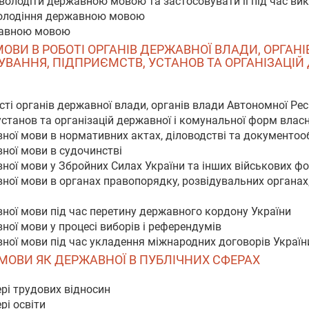
і володіти державною мовою та застосовувати її під час в
володіння державною мовою
ржавною мовою
МОВИ В РОБОТІ ОРГАНІВ ДЕРЖАВНОЇ ВЛАДИ, ОРГА
УВАННЯ, ПІДПРИЄМСТВ, УСТАНОВ ТА ОРГАНІЗАЦІЙ
сті органів державної влади, органів влади Автономної Рес
станов та організацій державної і комунальної форм власн
ної мови в нормативних актах, діловодстві та документооб
ної мови в судочинстві
вної мови у Збройних Силах України та інших військових 
ної мови в органах правопорядку, розвідувальних органах
ної мови під час перетину державного кордону України
ної мови у процесі виборів і референдумів
ної мови під час укладення міжнародних договорів Україн
 МОВИ ЯК ДЕРЖАВНОЇ В ПУБЛІЧНИХ СФЕРАХ
рі трудових відносин
рі освіти