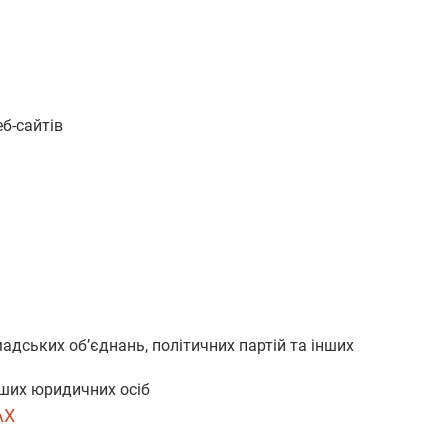
б-сайтів
мадських об’єднань, політичних партій та інших
нших юридичних осіб
АХ