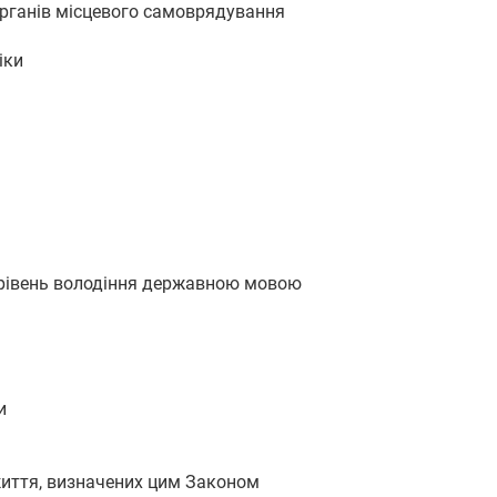
органів місцевого самоврядування
іки
а рівень володіння державною мовою
и
життя, визначених цим Законом