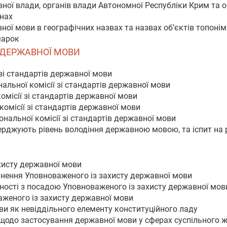
вної влади, органів влади Автономної Республіки Крим та 
енах
ної мови в географічних назвах та назвах об’єктів топонім
марок
В ДЕРЖАВНОЇ МОВИ
 зі стандартів державної мови
альної комісії зі стандартів державної мови
омісії зі стандартів державної мови
комісії зі стандартів державної мови
ональної комісії зі стандартів державної мови
верджують рівень володіння державною мовою, та іспит н
хисту державної мови
ьнення Уповноваженого із захисту державної мови
ності з посадою Уповноваженого із захисту державної мов
аженого із захисту державної мови
ви як невіддільного елементу конституційного ладу
 щодо застосування державної мови у сферах суспільного 