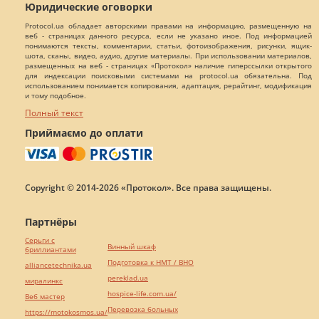
Юридические оговорки
Protocol.ua обладает авторскими правами на информацию, размещенную на
веб - страницах данного ресурса, если не указано иное. Под информацией
понимаются тексты, комментарии, статьи, фотоизображения, рисунки, ящик-
шота, сканы, видео, аудио, другие материалы. При использовании материалов,
размещенных на веб - страницах «Протокол» наличие гиперссылки открытого
для индексации поисковыми системами на protocol.ua обязательна. Под
использованием понимается копирования, адаптация, рерайтинг, модификация
и тому подобное.
Полный текст
Приймаємо до оплати
Copyright © 2014-2026 «Протокол». Все права защищены.
Партнёры
Серьги с
Винный шкаф
бриллиантами
Подготовка к НМТ / ВНО
alliancetechnika.ua
pereklad.ua
миралинкс
hospice-life.com.ua/
Веб мастер
Перевозка больных
https://motokosmos.ua/