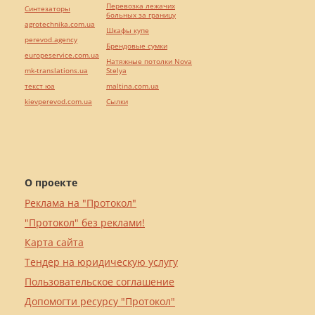
Перевозка лежачих
Синтезаторы
больных за границу
agrotechnika.com.ua
Шкафы купе
perevod.agency
Брендовые сумки
europeservice.com.ua
Натяжные потолки Nova
mk-translations.ua
Stelya
текст юа
maltina.com.ua
kievperevod.com.ua
Cылки
О проекте
Реклама на "Протокол"
"Протокол" без реклами!
Карта сайта
Тендер на юридическую услугу
Пользовательское соглашение
Допомогти ресурсу "Протокол"