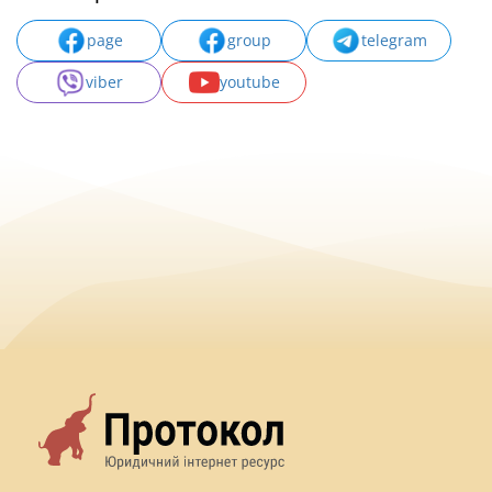
page
group
telegram
viber
youtube