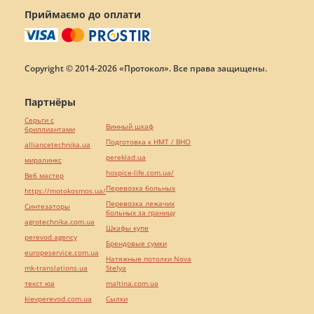
Приймаємо до оплати
Copyright © 2014-2026 «Протокол». Все права защищены.
Партнёры
Серьги с
Винный шкаф
бриллиантами
Подготовка к НМТ / ВНО
alliancetechnika.ua
pereklad.ua
миралинкс
hospice-life.com.ua/
Веб мастер
Перевозка больных
https://motokosmos.ua/
Перевозка лежачих
Синтезаторы
больных за границу
agrotechnika.com.ua
Шкафы купе
perevod.agency
Брендовые сумки
europeservice.com.ua
Натяжные потолки Nova
mk-translations.ua
Stelya
текст юа
maltina.com.ua
kievperevod.com.ua
Cылки