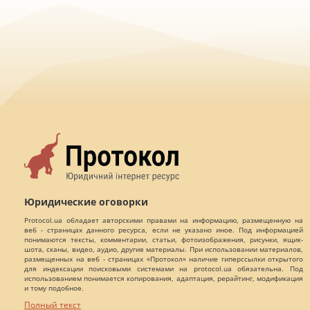
Юридические оговорки
Protocol.ua обладает авторскими правами на информацию, размещенную на
веб - страницах данного ресурса, если не указано иное. Под информацией
понимаются тексты, комментарии, статьи, фотоизображения, рисунки, ящик-
шота, сканы, видео, аудио, другие материалы. При использовании материалов,
размещенных на веб - страницах «Протокол» наличие гиперссылки открытого
для индексации поисковыми системами на protocol.ua обязательна. Под
использованием понимается копирования, адаптация, рерайтинг, модификация
и тому подобное.
Полный текст