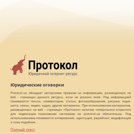
Юридические оговорки
Protocol.ua обладает авторскими правами на информацию, размещенную на
веб - страницах данного ресурса, если не указано иное. Под информацией
понимаются тексты, комментарии, статьи, фотоизображения, рисунки, ящик-
шота, сканы, видео, аудио, другие материалы. При использовании материалов,
размещенных на веб - страницах «Протокол» наличие гиперссылки открытого
для индексации поисковыми системами на protocol.ua обязательна. Под
использованием понимается копирования, адаптация, рерайтинг, модификация
и тому подобное.
Полный текст