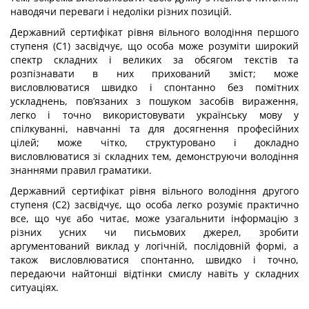
наводячи переваги і недоліки різних позицій.
Державний сертифікат рівня вільного володіння першого
ступеня (С1) засвідчує, що особа може розуміти широкий
спектр складних і великих за обсягом текстів та
розпізнавати в них прихований зміст; може
висловлюватися швидко і спонтанно без помітних
ускладнень, пов’язаних з пошуком засобів вираження,
легко і точно використовувати українську мову у
спілкуванні, навчанні та для досягнення професійних
цілей; може чітко, структуровано і докладно
висловлюватися зі складних тем, демонструючи володіння
знаннями правил граматики.
Державний сертифікат рівня вільного володіння другого
ступеня (С2) засвідчує, що особа легко розуміє практично
все, що чує або читає, може узагальнити інформацію з
різних усних чи письмових джерел, зробити
аргументований виклад у логічній, послідовній формі, а
також висловлюватися спонтанно, швидко і точно,
передаючи найтонші відтінки смислу навіть у складних
ситуаціях.