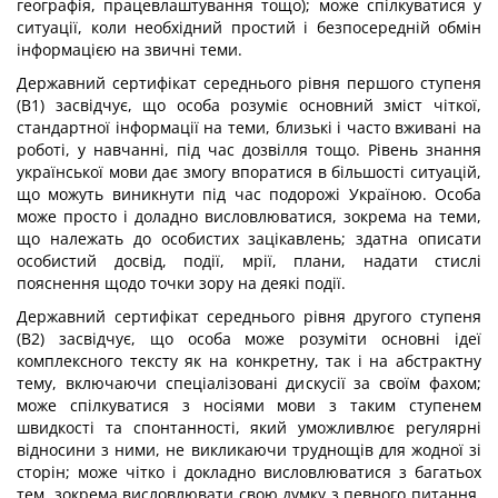
географія, працевлаштування тощо); може спілкуватися у
ситуації, коли необхідний простий і безпосередній обмін
інформацією на звичні теми.
Державний сертифікат середнього рівня першого ступеня
(В1) засвідчує, що особа розуміє основний зміст чіткої,
стандартної інформації на теми, близькі і часто вживані на
роботі, у навчанні, під час дозвілля тощо. Рівень знання
української мови дає змогу впоратися в більшості ситуацій,
що можуть виникнути під час подорожі Україною. Особа
може просто і доладно висловлюватися, зокрема на теми,
що належать до особистих зацікавлень; здатна описати
особистий досвід, події, мрії, плани, надати стислі
пояснення щодо точки зору на деякі події.
Державний сертифікат середнього рівня другого ступеня
(В2) засвідчує, що особа може розуміти основні ідеї
комплексного тексту як на конкретну, так і на абстрактну
тему, включаючи спеціалізовані дискусії за своїм фахом;
може спілкуватися з носіями мови з таким ступенем
швидкості та спонтанності, який уможливлює регулярні
відносини з ними, не викликаючи труднощів для жодної зі
сторін; може чітко і докладно висловлюватися з багатьох
тем, зокрема висловлювати свою думку з певного питання,