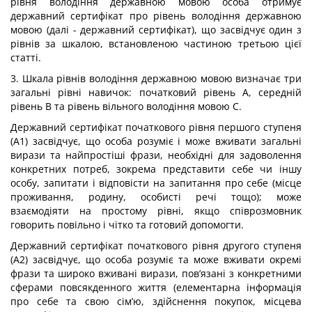
рівня володіння державною мовою особа отримує
державний сертифікат про рівень володіння державною
мовою (далі - державний сертифікат), що засвідчує один з
рівнів за шкалою, встановленою частиною третьою цієї
статті.
3. Шкала рівнів володіння державною мовою визначає три
загальні рівні навичок: початковий рівень А, середній
рівень В та рівень вільного володіння мовою С.
Державний сертифікат початкового рівня першого ступеня
(А1) засвідчує, що особа розуміє і може вживати загальні
вирази та найпростіші фрази, необхідні для задоволення
конкретних потреб, зокрема представити себе чи іншу
особу, запитати і відповісти на запитання про себе (місце
проживання, родину, особисті речі тощо); може
взаємодіяти на простому рівні, якщо співрозмовник
говорить повільно і чітко та готовий допомогти.
Державний сертифікат початкового рівня другого ступеня
(А2) засвідчує, що особа розуміє та може вживати окремі
фрази та широко вживані вирази, пов’язані з конкретними
сферами повсякденного життя (елементарна інформація
про себе та свою сім’ю, здійснення покупок, місцева