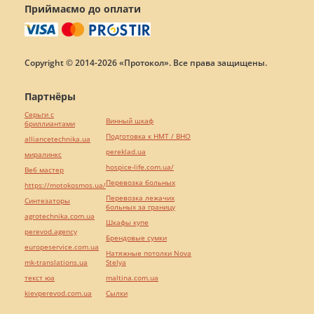
Приймаємо до оплати
Copyright © 2014-2026 «Протокол». Все права защищены.
Партнёры
Серьги с
Винный шкаф
бриллиантами
Подготовка к НМТ / ВНО
alliancetechnika.ua
pereklad.ua
миралинкс
hospice-life.com.ua/
Веб мастер
Перевозка больных
https://motokosmos.ua/
Перевозка лежачих
Синтезаторы
больных за границу
agrotechnika.com.ua
Шкафы купе
perevod.agency
Брендовые сумки
europeservice.com.ua
Натяжные потолки Nova
mk-translations.ua
Stelya
текст юа
maltina.com.ua
kievperevod.com.ua
Cылки