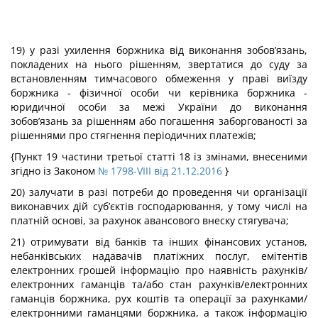
19) у разі ухилення боржника від виконання зобов’язань,
покладених на нього рішенням, звертатися до суду за
встановленням тимчасового обмеження у праві виїзду
боржника - фізичної особи чи керівника боржника -
юридичної особи за межі України до виконання
зобов’язань за рішенням або погашення заборгованості за
рішеннями про стягнення періодичних платежів;
{Пункт 19 частини третьої статті 18 із змінами, внесеними
згідно із Законом
№ 1798-VIII від 21.12.2016
}
20) залучати в разі потреби до проведення чи організації
виконавчих дій суб’єктів господарювання, у тому числі на
платній основі, за рахунок авансового внеску стягувача;
21) отримувати від банків та інших фінансових установ,
небанківських надавачів платіжних послуг, емітентів
електронних грошей інформацію про наявність рахунків/
електронних гаманців та/або стан рахунків/електронних
гаманців боржника, рух коштів та операції за рахунками/
електронними гаманцями боржника, а також інформацію