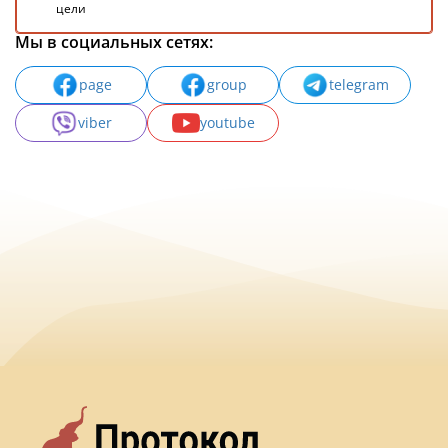
цели
Мы в социальных сетях:
page
group
telegram
viber
youtube