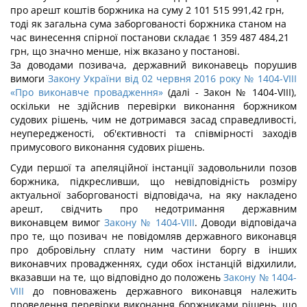
про арешт коштів боржника на суму 2 101 515 991,42 грн,
тоді як загальна сума заборгованості боржника станом на
час винесення спірної постанови складає 1 359 487 484,21
грн, що значно менше, ніж вказано у постанові.
За доводами позивача, державний виконавець порушив
вимоги
Закону України від 02 червня 2016 року № 1404-VIII
«Про виконавче провадження»
(далі - Закон № 1404-VIII),
оскільки не здійснив перевірки виконання боржником
судових рішень, чим не дотримався засад справедливості,
неупередженості, об'єктивності та співмірності заходів
примусового виконання судових рішень.
Суди першої та апеляційної інстанції задовольнили позов
боржника, підкресливши, що невідповідність розміру
актуальної заборгованості відповідача, на яку накладено
арешт, свідчить про недотримання державним
виконавцем вимог
Закону № 1404-VІІІ
. Доводи відповідача
про те, що позивач не повідомляв державного виконавця
про добровільну сплату ним частини боргу в інших
виконавчих провадженнях, суди обох інстанцій відхилили,
вказавши на те, що відповідно до положень
Закону № 1404-
VIII
до повноважень державного виконавця належить
проведення перевірки виконання боржниками рішень, що