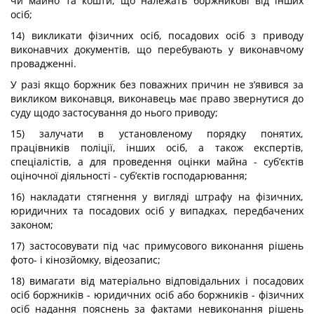
чи майно та кошти, що належать боржникові від інших
осіб;
14) викликати фізичних осіб, посадових осіб з приводу
виконавчих документів, що перебувають у виконавчому
провадженні.
У разі якщо боржник без поважних причин не з’явився за
викликом виконавця, виконавець має право звернутися до
суду щодо застосування до нього приводу;
15) залучати в установленому порядку понятих,
працівників поліції, інших осіб, а також експертів,
спеціалістів, а для проведення оцінки майна - суб’єктів
оціночної діяльності - суб’єктів господарювання;
16) накладати стягнення у вигляді штрафу на фізичних,
юридичних та посадових осіб у випадках, передбачених
законом;
17) застосовувати під час примусового виконання рішень
фото- і кінозйомку, відеозапис;
18) вимагати від матеріально відповідальних і посадових
осіб боржників - юридичних осіб або боржників - фізичних
осіб надання пояснень за фактами невиконання рішень