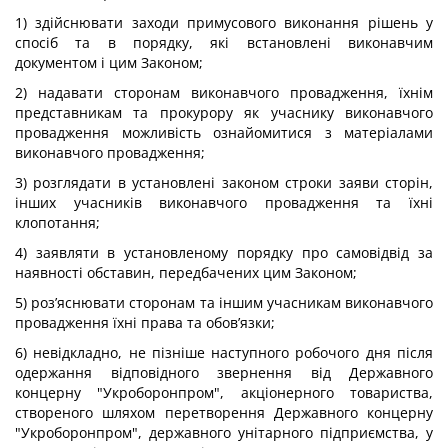
1) здійснювати заходи примусового виконання рішень у
спосіб та в порядку, які встановлені виконавчим
документом і цим Законом;
2) надавати сторонам виконавчого провадження, їхнім
представникам та прокурору як учаснику виконавчого
провадження можливість ознайомитися з матеріалами
виконавчого провадження;
3) розглядати в установлені законом строки заяви сторін,
інших учасників виконавчого провадження та їхні
клопотання;
4) заявляти в установленому порядку про самовідвід за
наявності обставин, передбачених цим Законом;
5) роз’яснювати сторонам та іншим учасникам виконавчого
провадження їхні права та обов’язки;
6) невідкладно, не пізніше наступного робочого дня після
одержання відповідного звернення від Державного
концерну "Укроборонпром", акціонерного товариства,
cтвореного шляхом перетворення Державного концерну
"Укроборонпром", державного унітарного підприємства, у