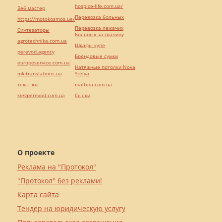
hospice-life.com.ua/
Веб мастер
Перевозка больных
https://motokosmos.ua/
Перевозка лежачих
Синтезаторы
больных за границу
agrotechnika.com.ua
Шкафы купе
perevod.agency
Брендовые сумки
europeservice.com.ua
Натяжные потолки Nova
mk-translations.ua
Stelya
текст юа
maltina.com.ua
kievperevod.com.ua
Cылки
О проекте
Реклама на "Протокол"
"Протокол" без реклами!
Карта сайта
Тендер на юридическую услугу