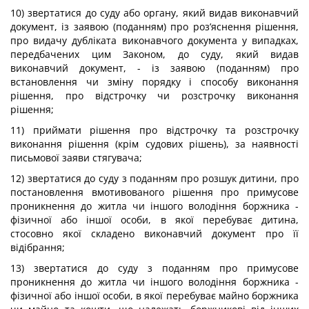
10) звертатися до суду або органу, який видав виконавчий
документ, із заявою (поданням) про роз’яснення рішення,
про видачу дубліката виконавчого документа у випадках,
передбачених цим Законом, до суду, який видав
виконавчий документ, - із заявою (поданням) про
встановлення чи зміну порядку і способу виконання
рішення, про відстрочку чи розстрочку виконання
рішення;
11) приймати рішення про відстрочку та розстрочку
виконання рішення (крім судових рішень), за наявності
письмової заяви стягувача;
12) звертатися до суду з поданням про розшук дитини, про
постановлення вмотивованого рішення про примусове
проникнення до житла чи іншого володіння боржника -
фізичної або іншої особи, в якої перебуває дитина,
стосовно якої складено виконавчий документ про її
відібрання;
13) звертатися до суду з поданням про примусове
проникнення до житла чи іншого володіння боржника -
фізичної або іншої особи, в якої перебуває майно боржника