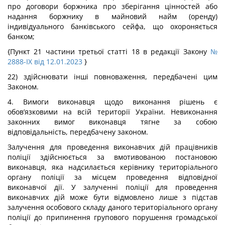
про договори боржника про зберігання цінностей або
надання боржнику в майновий найм (оренду)
індивідуального банківського сейфа, що охороняється
банком;
{Пункт 21 частини третьої статті 18 в редакції Закону
№
2888-IX від 12.01.2023
}
22) здійснювати інші повноваження, передбачені цим
Законом.
4. Вимоги виконавця щодо виконання рішень є
обов’язковими на всій території України. Невиконання
законних вимог виконавця тягне за собою
відповідальність, передбачену законом.
Залучення для проведення виконавчих дій працівників
поліції здійснюється за вмотивованою постановою
виконавця, яка надсилається керівнику територіального
органу поліції за місцем проведення відповідної
виконавчої дії. У залученні поліції для проведення
виконавчих дій може бути відмовлено лише з підстав
залучення особового складу даного територіального органу
поліції до припинення групового порушення громадської