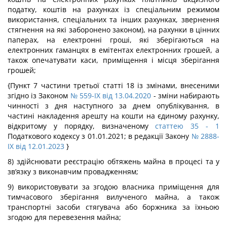
податку, коштів на рахунках із спеціальним режимом
використання, спеціальних та інших рахунках, звернення
стягнення на які заборонено законом), на рахунки в цінних
паперах, на електронні гроші, які зберігаються на
електронних гаманцях в емітентах електронних грошей, а
також опечатувати каси, приміщення і місця зберігання
грошей;
{Пункт 7 частини третьої статті 18 із змінами, внесеними
згідно із Законом
№ 559-IX від 13.04.2020
- зміни набирають
чинності з дня наступного за днем опублікування, в
частині накладення арешту на кошти на єдиному рахунку,
відкритому у порядку, визначеному
статтею 35
- 1
Податкового кодексу з 01.01.2021; в редакції Закону
№ 2888-
IX від 12.01.2023
}
8) здійснювати реєстрацію обтяжень майна в процесі та у
зв’язку з виконавчим провадженням;
9) використовувати за згодою власника приміщення для
тимчасового зберігання вилученого майна, а також
транспортні засоби стягувача або боржника за їхньою
згодою для перевезення майна;