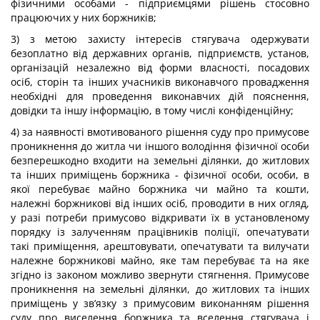
фізичними особами - підприємцями рішень стосовно
працюючих у них боржників;
3) з метою захисту інтересів стягувача одержувати
безоплатно від державних органів, підприємств, установ,
організацій незалежно від форми власності, посадових
осіб, сторін та інших учасників виконавчого провадження
необхідні для проведення виконавчих дій пояснення,
довідки та іншу інформацію, в тому числі конфіденційну;
4) за наявності вмотивованого рішення суду про примусове
проникнення до житла чи іншого володіння фізичної особи
безперешкодно входити на земельні ділянки, до житлових
та інших приміщень боржника - фізичної особи, особи, в
якої перебуває майно боржника чи майно та кошти,
належні боржникові від інших осіб, проводити в них огляд,
у разі потреби примусово відкривати їх в установленому
порядку із залученням працівників поліції, опечатувати
такі приміщення, арештовувати, опечатувати та вилучати
належне боржникові майно, яке там перебуває та на яке
згідно із законом можливо звернути стягнення. Примусове
проникнення на земельні ділянки, до житлових та інших
приміщень у зв’язку з примусовим виконанням рішення
суду про виселення боржника та вселення стягувача і