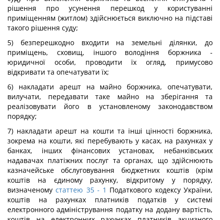
рішення про усунення перешкод у користуванні
приміщенням (житлом) здійснюється виключно на підставі
такого рішення суду;
5) безперешкодно входити на земельні ділянки, до
приміщень, сховищ, іншого володіння боржника -
юридичної особи, проводити їх огляд, примусово
відкривати та опечатувати їх;
6) накладати арешт на майно боржника, опечатувати,
вилучати, передавати таке майно на зберігання та
реалізовувати його в установленому законодавством
порядку;
7) накладати арешт на кошти та інші цінності боржника,
зокрема на кошти, які перебувають у касах, на рахунках у
банках, інших фінансових установах, небанківських
надавачах платіжних послуг та органах, що здійснюють
казначейське обслуговування бюджетних коштів (крім
коштів на єдиному рахунку, відкритому у порядку,
визначеному
статтею 35
- 1
Податкового кодексу України,
коштів на рахунках платників податків у системі
електронного адміністрування податку на додану вартість,
коштів на електронних рахунках платників акцизного