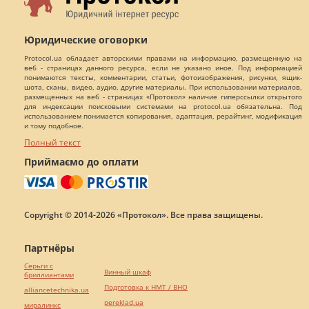
Юридические оговорки
Protocol.ua обладает авторскими правами на информацию, размещенную на
веб - страницах данного ресурса, если не указано иное. Под информацией
понимаются тексты, комментарии, статьи, фотоизображения, рисунки, ящик-
шота, сканы, видео, аудио, другие материалы. При использовании материалов,
размещенных на веб - страницах «Протокол» наличие гиперссылки открытого
для индексации поисковыми системами на protocol.ua обязательна. Под
использованием понимается копирования, адаптация, рерайтинг, модификация
и тому подобное.
Полный текст
Приймаємо до оплати
Copyright © 2014-2026 «Протокол». Все права защищены.
Партнёры
Серьги с
Винный шкаф
бриллиантами
Подготовка к НМТ / ВНО
alliancetechnika.ua
pereklad.ua
миралинкс