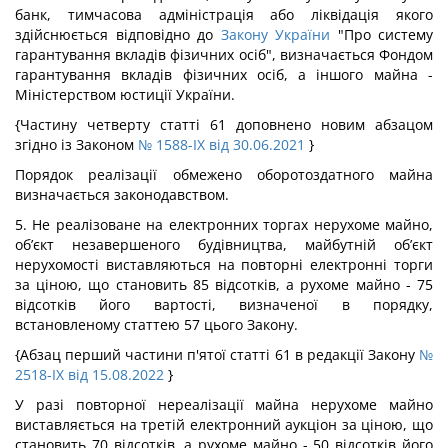
банк, тимчасова адміністрація або ліквідація якого
здійснюється відповідно до
Закону України
"Про систему
гарантування вкладів фізичних осіб", визначається Фондом
гарантування вкладів фізичних осіб, а іншого майна -
Міністерством юстиції України.
{Частину четверту статті 61 доповнено новим абзацом
згідно із Законом
№ 1588-IX від 30.06.2021
}
Порядок реалізації обмежено оборотоздатного майна
визначається законодавством.
5. Не реалізоване на електронних торгах нерухоме майно,
об’єкт незавершеного будівництва, майбутній об’єкт
нерухомості виставляються на повторні електронні торги
за ціною, що становить 85 відсотків, а рухоме майно - 75
відсотків його вартості, визначеної в порядку,
встановленому статтею 57 цього Закону.
{Абзац перший частини п'ятої статті 61 в редакції Закону
№
2518-IX від 15.08.2022
}
У разі повторної нереалізації майна нерухоме майно
виставляється на третій електронний аукціон за ціною, що
становить 70 відсотків, а рухоме майно - 50 відсотків його