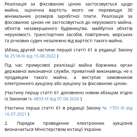
Реалізація за фіксованою ціною застосовується щодо
майна, оціночна вартість якого не перевищує 30
мінімальних розмірів заробітної плати. Реалізація за
фіксованою ціною не застосовується до нерухомого майна,
об’єктів незавершеного будівництва, майбутніх об’єктів
нерухомості, транспортних засобів, повітряних, морських
та річкових суден незалежно від вартості такого майна.
{Абзац другий частини першої статті 61 в редакції Закону
№ 2518-IX від 15.08.2022
}
Під час примусової реалізації майна боржника орган
державної виконавчої служби, приватний виконавець не є
продавцем такого майна, а виступає замовником
електронного аукціону або аукціону за фіксованою ціною.
{Частину першу статті 61 доповнено новим абзацом згідно
із Законом
№ 4833-IX від 07.04.2026
}
{Частина перша статті 61 в редакції Закону
№ 1701-IX від
16.07.2021
}
2. Порядок проведення електронних аукціонів
визначається Міністерством юстиції України.