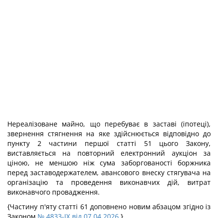
Нереалізоване майно, що перебуває в заставі (іпотеці),
звернення стягнення на яке здійснюється відповідно до
пункту 2 частини першої статті 51 цього Закону,
виставляється на повторний електронний аукціон за
ціною, не меншою ніж сума заборгованості боржника
перед заставодержателем, авансового внеску стягувача на
організацію та проведення виконавчих дій, витрат
виконавчого провадження.
{Частину п'яту статті 61 доповнено новим абзацом згідно із
Законом
№ 4833-IX від 07.04.2026
}