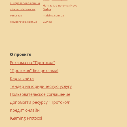
europeservice.com.ua
Натяжные потолки Nova
mk-translations.ua
Stelya
текст юа
maltina.com.ua
kievperevod.com.ua
Cылки
О проекте
Реклама на "Протокол"
"Протокол" без реклами!
Карта сайта
Тендер на юридическую услугу
Пользовательское соглашение
Допомогти ресурсу "Протокол"
Кредит онлайн
iGaming Protocol