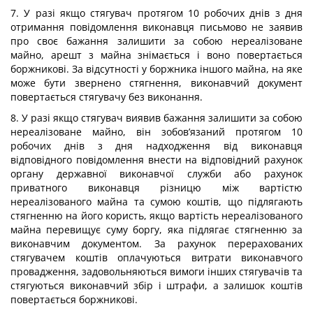
7. У разі якщо стягувач протягом 10 робочих днів з дня
отримання повідомлення виконавця письмово не заявив
про своє бажання залишити за собою нереалізоване
майно, арешт з майна знімається і воно повертається
боржникові. За відсутності у боржника іншого майна, на яке
може бути звернено стягнення, виконавчий документ
повертається стягувачу без виконання.
8. У разі якщо стягувач виявив бажання залишити за собою
нереалізоване майно, він зобов’язаний протягом 10
робочих днів з дня надходження від виконавця
відповідного повідомлення внести на відповідний рахунок
органу державної виконавчої служби або рахунок
приватного виконавця різницю між вартістю
нереалізованого майна та сумою коштів, що підлягають
стягненню на його користь, якщо вартість нереалізованого
майна перевищує суму боргу, яка підлягає стягненню за
виконавчим документом. За рахунок перерахованих
стягувачем коштів оплачуються витрати виконавчого
провадження, задовольняються вимоги інших стягувачів та
стягуються виконавчий збір і штрафи, а залишок коштів
повертається боржникові.