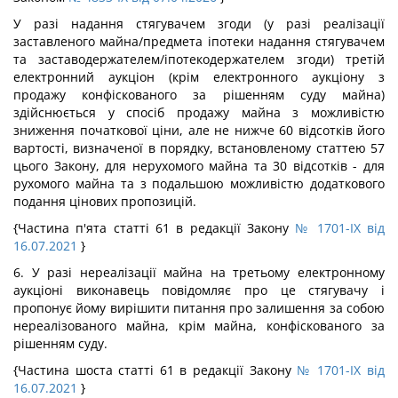
У разі надання стягувачем згоди (у разі реалізації
заставленого майна/предмета іпотеки надання стягувачем
та заставодержателем/іпотекодержателем згоди) третій
електронний аукціон (крім електронного аукціону з
продажу конфіскованого за рішенням суду майна)
здійснюється у спосіб продажу майна з можливістю
зниження початкової ціни, але не нижче 60 відсотків його
вартості, визначеної в порядку, встановленому статтею 57
цього Закону, для нерухомого майна та 30 відсотків - для
рухомого майна та з подальшою можливістю додаткового
подання цінових пропозицій.
{Частина п'ята статті 61 в редакції Закону
№ 1701-IX від
16.07.2021
}
6. У разі нереалізації майна на третьому електронному
аукціоні виконавець повідомляє про це стягувачу і
пропонує йому вирішити питання про залишення за собою
нереалізованого майна, крім майна, конфіскованого за
рішенням суду.
{Частина шоста статті 61 в редакції Закону
№ 1701-IX від
16.07.2021
}