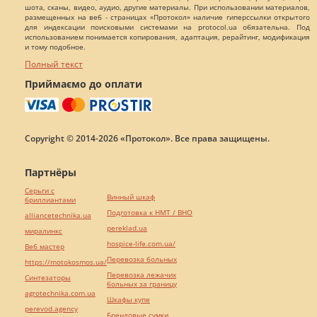
шота, сканы, видео, аудио, другие материалы. При использовании материалов,
размещенных на веб - страницах «Протокол» наличие гиперссылки открытого
для индексации поисковыми системами на protocol.ua обязательна. Под
использованием понимается копирования, адаптация, рерайтинг, модификация
и тому подобное.
Полный текст
Приймаємо до оплати
Copyright © 2014-2026 «Протокол». Все права защищены.
Партнёры
Серьги с
Винный шкаф
бриллиантами
Подготовка к НМТ / ВНО
alliancetechnika.ua
pereklad.ua
миралинкс
hospice-life.com.ua/
Веб мастер
Перевозка больных
https://motokosmos.ua/
Перевозка лежачих
Синтезаторы
больных за границу
agrotechnika.com.ua
Шкафы купе
perevod.agency
Брендовые сумки