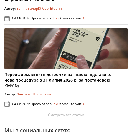
Автор:
Буняк Валерій Сергійович
04.08.2026
Просмотров:
873
Коментарии:
0
Переоформлення відстрочки за іншою підставою:
нова процедура з 31 липня 2026 р. за постановою
КМУ №
Автор:
Лента от Протокола
04.08.2026
Просмотров:
570
Коментарии:
0
Смотреть все статьи
Мы в социальных сетях: