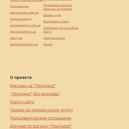
Перевозка лежачих
Синтезаторы
больных за границу
agrotechnika.com.ua
Шкафы купе
perevod.agency
Брендовые сумки
europeservice.com.ua
Натяжные потолки Nova
mk-translations.ua
Stelya
текст юа
maltina.com.ua
kievperevod.com.ua
Cылки
О проекте
Реклама на "Протокол"
"Протокол" без реклами!
Карта сайта
Тендер на юридическую услугу
Пользовательское соглашение
Допомогти ресурсу "Протокол"