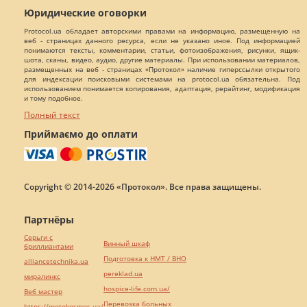
Юридические оговорки
Protocol.ua обладает авторскими правами на информацию, размещенную на
веб - страницах данного ресурса, если не указано иное. Под информацией
понимаются тексты, комментарии, статьи, фотоизображения, рисунки, ящик-
шота, сканы, видео, аудио, другие материалы. При использовании материалов,
размещенных на веб - страницах «Протокол» наличие гиперссылки открытого
для индексации поисковыми системами на protocol.ua обязательна. Под
использованием понимается копирования, адаптация, рерайтинг, модификация
и тому подобное.
Полный текст
Приймаємо до оплати
Copyright © 2014-2026 «Протокол». Все права защищены.
Партнёры
Серьги с
Винный шкаф
бриллиантами
Подготовка к НМТ / ВНО
alliancetechnika.ua
pereklad.ua
миралинкс
hospice-life.com.ua/
Веб мастер
Перевозка больных
https://motokosmos.ua/