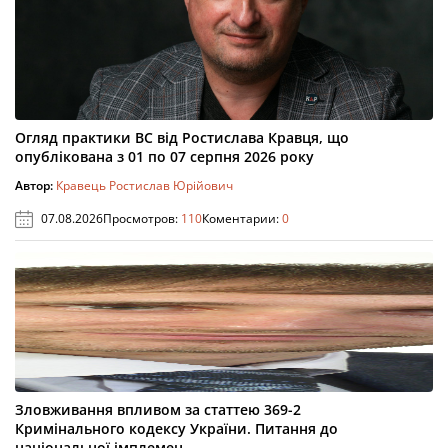
Огляд практики ВС від Ростислава Кравця, що
опублікована з 01 по 07 серпня 2026 року
Автор:
Кравець Ростислав Юрійович
07.08.2026
Просмотров:
110
Коментарии:
0
Зловживання впливом за статтею 369-2
Кримінального кодексу України. Питання до
національної імплемен