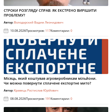
СТРОКИ РОЗГЛЯДУ СПРАВ: ЯК ЕКСТРЕНО ВИРІШИТИ
ПРОБЛЕМУ?
Автор:
Володарский Вадим Леонидович
10.08.2026
Просмотров:
117
Коментарии:
0
Місяць, який коштував агровиробникам мільйони.
Чи можна повернути сплачене експортне мито?
Автор:
Кравець Ростислав Юрійович
08.08.2026
Просмотров:
191
Коментарии:
0