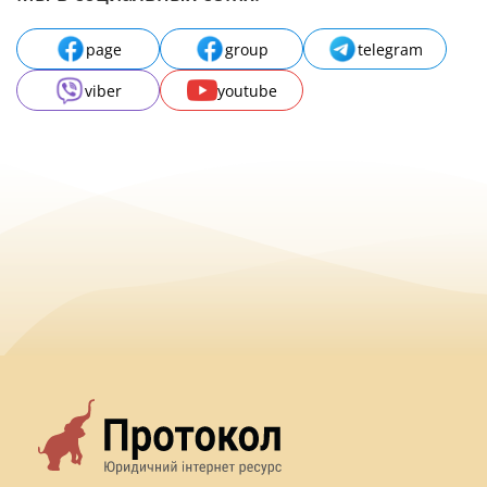
page
group
telegram
viber
youtube