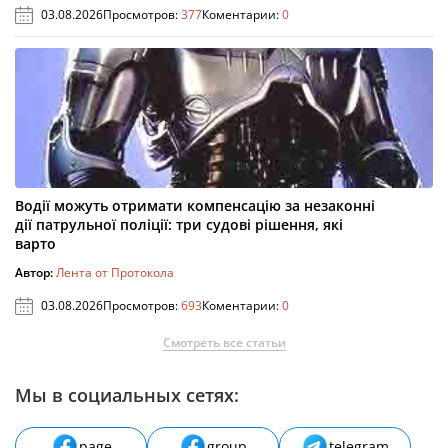
03.08.2026
Просмотров:
377
Коментарии:
0
Водії можуть отримати компенсацію за незаконні
дії патрульної поліції: три судові рішення, які
варто
Автор:
Лента от Протокола
03.08.2026
Просмотров:
693
Коментарии:
0
Смотреть все статьи
Мы в социальных сетях:
page
group
telegram