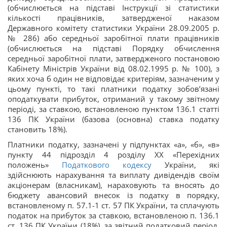
(обчислюється на підставі Інструкції зі статистики
кількості працівників, затвердженої наказом
Державного комітету статистики України 28.09.2005 р.
№ 286) або середньої заробітної плати працівників
(обчислюється на підставі Порядку обчислення
середньої заробітної плати, затвердженого постановою
Кабінету Міністрів України від 08.02.1995 р. № 100), з
яких хоча б один не відповідає критеріям, зазначеним у
цьому пункті, то такі платники податку зобов’язані
оподаткувати прибуток, отриманий у такому звітному
періоді, за ставкою, встановленою пунктом 136.1 статті
136 ПК України (базова (основна) ставка податку
становить 18%).
Платники податку, зазначені у підпунктах «а», «б», «в»
пункту 44 підрозділ 4 розділу XX «Перехідних
положень»
Податкового кодексу
України, які
здійснюють нарахування та виплату дивідендів своїм
акціонерам (власникам), нараховують та вносять до
бюджету авансовий внесок із податку в порядку,
встановленому п. 57.1-1 ст. 57 ПК України, та сплачують
податок на прибуток за ставкою, встановленою п. 136.1
ст. 136 ПК України (18%), за звітний податковий період,