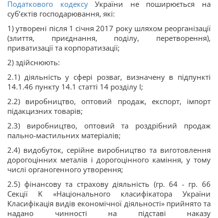
Податкового кодексу
України не поширюється на
суб’єктів господарювання, які:
1) утворені після 1 січня 2017 року шляхом реорганізації
(злиття, приєднання, поділу, перетворення),
приватизації та корпоратизації;
2) здійснюють:
2.1) діяльність у сфері розваг, визначену в підпункті
14.1.46 пункту 14.1 статті 14 розділу I;
2.2) виробництво, оптовий продаж, експорт, імпорт
підакцизних товарів;
2.3) виробництво, оптовий та роздрібний продаж
пально-мастильних матеріалів;
2.4) видобуток, серійне виробництво та виготовлення
дорогоцінних металів і дорогоцінного каміння, у тому
числі органогенного утворення;
2.5) фінансову та страхову діяльність (гр. 64 - гр. 66
Секції K «Національного класифікатора України
Класифікація видів економічної діяльності» прийнято та
надано чинності на підставі наказу