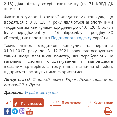
2.18) діяльність у сфері інжинірингу (гр. 71 КВЕД ДК
009:2010).
Фактично умови і критерії «податкових канікул», що
вводяться з 01.01.2017 року являються аналогічними
«податковим канікулам», що діяли до 01.01.2016 року і
були передбачені у п. 16 підрозділу 4 розділу XX
«Перехідних положень»
Податкового кодексу
України.
Таким чином, «податкові канікули» на період з
01.01.2017 року до 31.12.2021 року застосовуються
тільки щодо платників податку, які перебувають на
загальній системі оподаткування і відповідають
вказаним критеріям, а тому лише незначна кількість
підприємств зможуть ними скористатись.
Автор статті
: Старший юрист Європейської правничої
компанії Р. І. Пугач
Джерело:
Українське право
0
3037
4
Просмотров
Коментарии
Понравилось