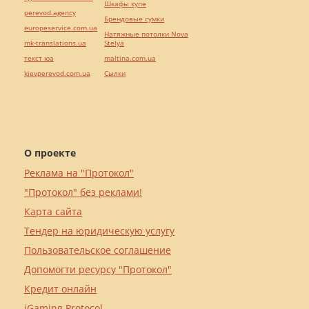
Шкафы купе
perevod.agency
Брендовые сумки
europeservice.com.ua
Натяжные потолки Nova
mk-translations.ua
Stelya
текст юа
maltina.com.ua
kievperevod.com.ua
Cылки
О проекте
Реклама на "Протокол"
"Протокол" без реклами!
Карта сайта
Тендер на юридическую услугу
Пользовательское соглашение
Допомогти ресурсу "Протокол"
Кредит онлайн
iGaming Protocol