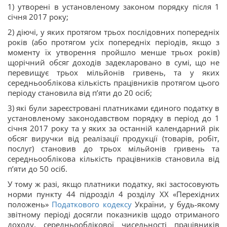
1) утворені в установленому законом порядку після 1
січня 2017 року;
2) діючі, у яких протягом трьох послідовних попередніх
років (або протягом усіх попередніх періодів, якщо з
моменту їх утворення пройшло менше трьох років)
щорічний обсяг доходів задекларовано в сумі, що не
перевищує трьох мільйонів гривень, та у яких
середньооблікова кількість працівників протягом цього
періоду становила від п’яти до 20 осіб;
3) які були зареєстровані платниками єдиного податку в
установленому законодавством порядку в період до 1
січня 2017 року та у яких за останній календарний рік
обсяг виручки від реалізації продукції (товарів, робіт,
послуг) становив до трьох мільйонів гривень та
середньооблікова кількість працівників становила від
п’яти до 50 осіб.
У тому ж разі, якщо платники податку, які застосовують
норми пункту 44 підрозділ 4 розділу XX «Перехідних
положень»
Податкового кодексу
України, у будь-якому
звітному періоді досягли показників щодо отриманого
доходу, середньооблікової чисельності працівників