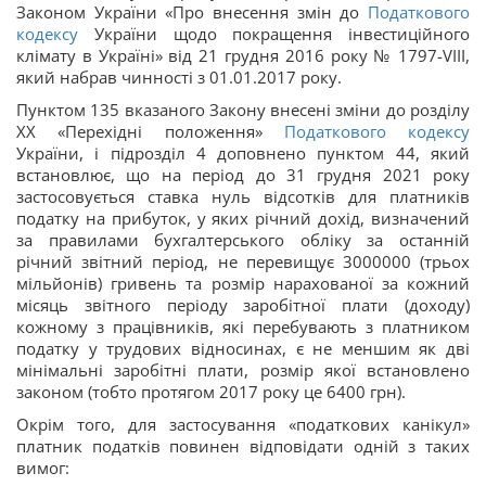
Законом України «Про внесення змін до
Податкового
кодексу
України щодо покращення інвестиційного
клімату в Україні» від 21 грудня 2016 року № 1797-VIII,
який набрав чинності з 01.01.2017 року.
Пунктом 135 вказаного Закону внесені зміни до розділу
XX «Перехідні положення»
Податкового кодексу
України, і підрозділ 4 доповнено пунктом 44, який
встановлює, що на період до 31 грудня 2021 року
застосовується ставка нуль відсотків для платників
податку на прибуток, у яких річний дохід, визначений
за правилами бухгалтерського обліку за останній
річний звітний період, не перевищує 3000000 (трьох
мільйонів) гривень та розмір нарахованої за кожний
місяць звітного періоду заробітної плати (доходу)
кожному з працівників, які перебувають з платником
податку у трудових відносинах, є не меншим як дві
мінімальні заробітні плати, розмір якої встановлено
законом (тобто протягом 2017 року це 6400 грн).
Окрім того, для застосування «податкових канікул»
платник податків повинен відповідати одній з таких
вимог: