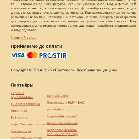
веб - страницах данного ресурса, если не указано иное. Под информацией
понимаются тексты, комментарии, статьи, фотоизображения, рисунки, ящик-
шота, сканы, видео, аудио, другие материалы. При использовании материалов,
размещенных на веб - страницах «Протокол» наличие гиперссылки открытого
для индексации поисковыми системами на protocol.ua обязательна. Под
использованием понимается копирования, адаптация, рерайтинг, модификация
и тому подобное.
Полный текст
Приймаємо до оплати
Copyright © 2014-2026 «Протокол». Все права защищены.
Партнёры
Серьги с
Винный шкаф
бриллиантами
Подготовка к НМТ / ВНО
alliancetechnika.ua
pereklad.ua
миралинкс
hospice-life.com.ua/
Веб мастер
Перевозка больных
https://motokosmos.ua/
Перевозка лежачих
Синтезаторы
больных за границу
agrotechnika.com.ua