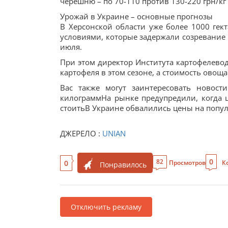
черешню – по 70-110 против 130-220 грн/кг 
Урожай в Украине – основные прогнозы
В Херсонской области уже более 1000 гек
условиями, которые задержали созревание
июля.
При этом директор Института картофелевод
картофеля в этом сезоне, а стоимость овощ
Вас также могут заинтересовать новост
килограммНа рынке предупредили, когда ц
стоитьВ Украине обвалились цены на попу
ДЖЕРЕЛО :
UNIAN
0
82
0
Просмотров
К
Понравилось
Отключить рекламу