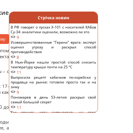
кие
Стрічка новин
В РФ говорят о пусках Х-101 с носителей КАБов
Су-34: аналитики оценили, возможно ли это
9
аму
Усовершенствованные "Герани" врага: эксперт
оценил угрозу и раскрыл способ
этом
противодействия
екта
8
В Нью-Йорке нашли простой способ снизить
температуру крыши почти на 25 °C
 – с
11
Выпросила рецепт кабачков по-корейски у
продавца на рынке: готовлю просто так и на
 17-
зиму
 как
9
Пономарев в день 53-летия раскрыл свой
самый большой секрет
0 до
11
Как отучить кота запрыгивать на стол:
владельцы поделились рабочими методами
годы
11
е, а
"Я не вывожу": победительница "Холостяка"
ошарашила признанием после свадьбы