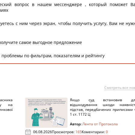
еский вопрос в нашем мессенджере , который поможет В
виях
уетесь с ним через экран, чтобы получить услугу, Вам не нуж
получите самое выгодное предложение
 проблемы по фильтрам, показателям и рейтингу
Смотреть все но
ника
Якщо суд встановив дл
нку на
відшкодування шкоди наявніс
нкової
підстав, передбачених приписами 
1 ст. 1172 Ц
Автор:
Лента от Протокола
06.08.2026
Просмотров:
165
Коментарии:
0