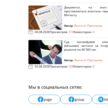
Документи, на яки
проставляється апостиль: пере
Мін’юсту
Автор:
Лента от Протокола
06.08.2026
Просмотров:
210
Коментарии:
0
Суд оштрафував кома
військової частини за ігно
рішення на 66 560 грн
Автор:
Лента от Протокола
05.08.2026
Просмотров:
528
Коментарии:
0
Мы в социальных сетях:
page
group
te