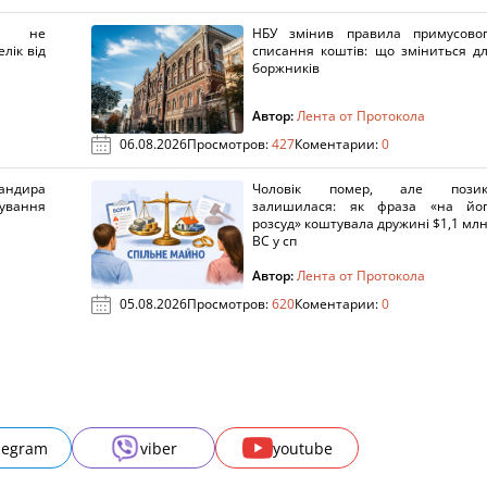
х не
НБУ змінив правила примусово
лік від
списання коштів: що зміниться д
боржників
Автор:
Лента от Протокола
06.08.2026
Просмотров:
427
Коментарии:
0
ндира
Чоловік помер, але позик
рування
залишилася: як фраза «на йо
розсуд» коштувала дружині $1,1 млн
ВС у сп
Автор:
Лента от Протокола
05.08.2026
Просмотров:
620
Коментарии:
0
legram
viber
youtube