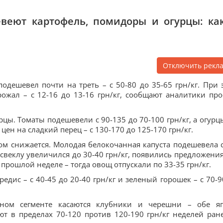
веют картофель, помидоры и огурцы: ка
Отключить рекл
дешевел почти на треть – с 50-80 до 35-65 грн/кг. При 
жал – с 12-16 до 13-16 грн/кг, сообщают аналитики про
ы. Томаты подешевели с 90-135 до 70-100 грн/кг, а огурцы
цен на сладкий перец – с 130-170 до 125-170 грн/кг.
м снижается. Молодая белокочанная капуста подешевела с
 свеклу увеличился до 30-40 грн/кг, появились предложения
 прошлой неделе – тогда овощ отпускали по 33-35 грн/кг.
дис – с 40-45 до 20-40 грн/кг и зеленый горошек – с 70-9
дном сегменте касаются клубники и черешни – обе я
т в пределах 70-120 против 120-190 грн/кг неделей ране