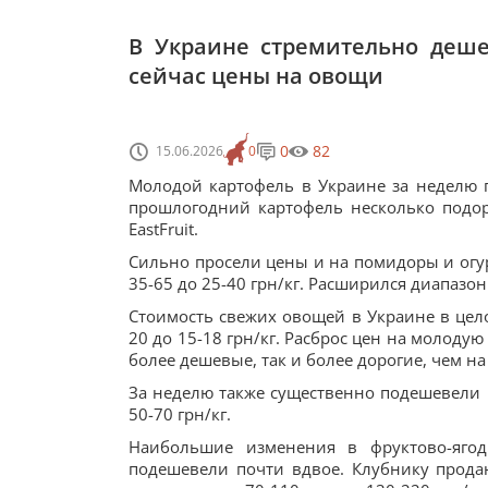
В Украине стремительно деше
сейчас цены на овощи
0
82
15.06.2026
0
Молодой картофель в Украине за неделю по
прошлогодний картофель несколько подоро
EastFruit.
Сильно просели цены и на помидоры и огурц
35-65 до 25-40 грн/кг. Расширился диапазон 
Стоимость свежих овощей в Украине в цело
20 до 15-18 грн/кг. Расброс цен на молодую
более дешевые, так и более дорогие, чем на
За неделю также существенно подешевели ре
50-70 грн/кг.
Наибольшие изменения в фруктово-яго
подешевели почти вдвое. Клубнику продаю