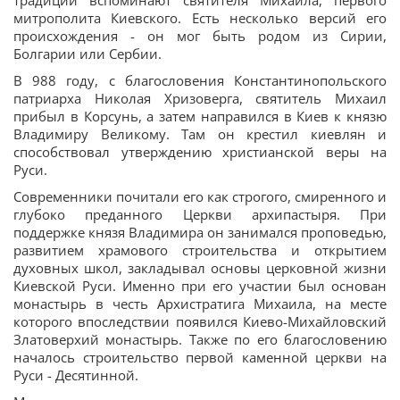
традиции вспоминают святителя Михаила, первого
митрополита Киевского. Есть несколько версий его
происхождения - он мог быть родом из Сирии,
Болгарии или Сербии.
В 988 году, с благословения Константинопольского
патриарха Николая Хризоверга, святитель Михаил
прибыл в Корсунь, а затем направился в Киев к князю
Владимиру Великому. Там он крестил киевлян и
способствовал утверждению христианской веры на
Руси.
Современники почитали его как строгого, смиренного и
глубоко преданного Церкви архипастыря. При
поддержке князя Владимира он занимался проповедью,
развитием храмового строительства и открытием
духовных школ, закладывал основы церковной жизни
Киевской Руси. Именно при его участии был основан
монастырь в честь Архистратига Михаила, на месте
которого впоследствии появился Киево-Михайловский
Златоверхий монастырь. Также по его благословению
началось строительство первой каменной церкви на
Руси - Десятинной.