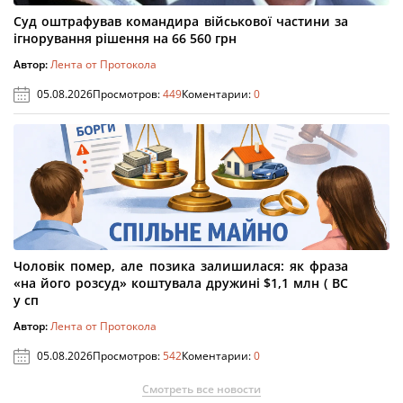
Суд оштрафував командира військової частини за
ігнорування рішення на 66 560 грн
Автор:
Лента от Протокола
05.08.2026
Просмотров:
449
Коментарии:
0
Чоловік помер, але позика залишилася: як фраза
«на його розсуд» коштувала дружині $1,1 млн ( ВС
у сп
Автор:
Лента от Протокола
05.08.2026
Просмотров:
542
Коментарии:
0
Смотреть все новости