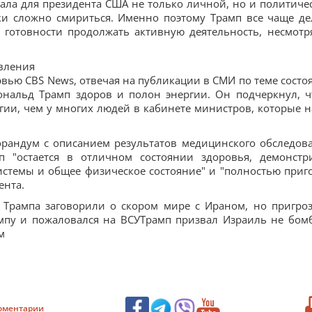
тала для президента США не только личной, но и политиче
ки сложно смириться. Именно поэтому Трамп все чаще де
 готовности продолжать активную деятельность, несмотр
явления
рвью CBS News, отвечая на публикации в СМИ по теме состо
ональд Трамп здоров и полон энергии. Он подчеркнул, ч
ии, чем у многих людей в кабинете министров, которые н
рандум с описанием результатов медицинского обследов
мп "остается в отличном состоянии здоровья, демонстр
истемы и общее физическое состояние" и "полностью приг
ента.
У Трампа заговорили о скором мире с Ираном, но пригро
мпу и пожаловался на ВСУТрамп призвал Израиль не бом
м
оментарии