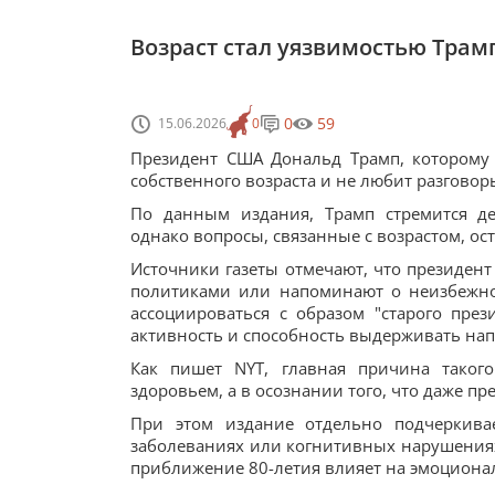
Возраст стал уязвимостью Трамп
0
59
15.06.2026
0
Президент США Дональд Трамп, которому
собственного возраста и не любит разговоры
По данным издания, Трамп стремится де
однако вопросы, связанные с возрастом, ос
Источники газеты отмечают, что президент
политиками или напоминают о неизбежнос
ассоциироваться с образом "старого през
активность и способность выдерживать на
Как пишет NYT, главная причина таког
здоровьем, а в осознании того, что даже пр
При этом издание отдельно подчеркива
заболеваниях или когнитивных нарушениях 
приближение 80-летия влияет на эмоциональ