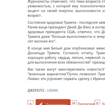
Журналисты отмечают, что тема возраста с
уязвимостью, с которой ему психологичес
акцент на своей энергии, выносливости и
возраст.
Состояние здоровья Трампа - последние за
Ранее вице-президент Джей Ди Вэнс в инте
здоровья президента США, ответил, что Д
Трампа даже "больше выносливости и энерг
лет моложе его".
В конце мая Белый дом опубликовал мемо
Дональда Трампа. Согласно отчету, Тра
хорошую работу сердца, легких, нервной с
для выполнения всех обязанностей" презид
Вас также могут заинтересовать новости:
"военным вариантом"Путин позвонил Тра
Ливан: это угрожает сорвать сделку с Ирано
ДЖЕРЕЛО :
UNIAN
0
59
0
Просмотров
К
Понравилось