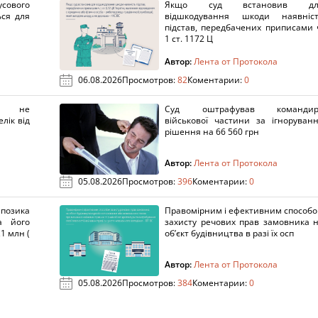
сового
Якщо суд встановив дл
ься для
відшкодування шкоди наявніс
підстав, передбачених приписами 
1 ст. 1172 Ц
Автор:
Лента от Протокола
06.08.2026
Просмотров:
82
Коментарии:
0
х не
Суд оштрафував командир
лік від
військової частини за ігноруван
рішення на 66 560 грн
Автор:
Лента от Протокола
05.08.2026
Просмотров:
396
Коментарии:
0
озика
Правомірним і ефективним способ
а його
захисту речових прав замовника 
1 млн (
об’єкт будівництва в разі їх осп
Автор:
Лента от Протокола
05.08.2026
Просмотров:
384
Коментарии:
0