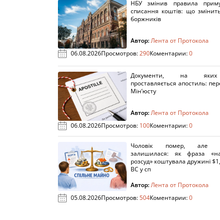
НБУ змінив правила приму
списання коштів: що змінит
боржників
Автор:
Лента от Протокола
06.08.2026
Просмотров:
290
Коментарии:
0
Документи, на яки
проставляється апостиль: пере
Мін’юсту
Автор:
Лента от Протокола
06.08.2026
Просмотров:
100
Коментарии:
0
Чоловік помер, але п
залишилася: як фраза «н
розсуд» коштувала дружині $1,
ВС у сп
Автор:
Лента от Протокола
05.08.2026
Просмотров:
504
Коментарии:
0