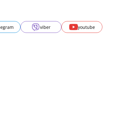
legram
viber
youtube