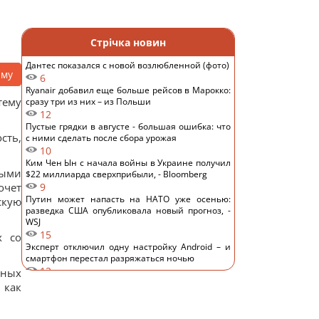
Стрічка новин
Дантес показался с новой возлюбленной (фото)
аму
6
Ryanair добавил еще больше рейсов в Марокко:
тему
сразу три из них – из Польши
12
Пустые грядки в августе - большая ошибка: что
сть,
с ними сделать после сбора урожая
10
Ким Чен Ын с начала войны в Украине получил
лыми
$22 миллиарда сверхприбыли, - Bloomberg
очет
9
Путин может напасть на НАТО уже осенью:
скую
разведка США опубликовала новый прогноз, -
WSJ
15
х со
Эксперт отключил одну настройку Android – и
смартфон перестал разряжаться ночью
12
зных
Удары России по кораблям в Черном море: в FP
 как
раскрыли последствия
13