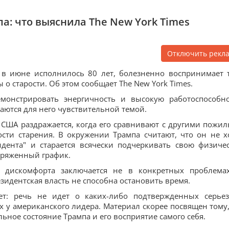
а: что выяснила The New York Times
Отключить рекл
 в июне исполнилось 80 лет, болезненно воспринимает 
 о старости. Об этом сообщает The New York Times.
монстрировать энергичность и высокую работоспособно
таются для него чувствительной темой.
 США раздражается, когда его сравнивают с другими пожи
ти старения. В окружении Трампа считают, что он не х
идента" и старается всячески подчеркивать свою физиче
пряженный график.
о дискомфорта заключается не в конкретных проблема
езидентская власть не способна остановить время.
ет: речь не идет о каких-либо подтвержденных серье
у американского лидера. Материал скорее посвящен тому,
ное состояние Трампа и его восприятие самого себя.