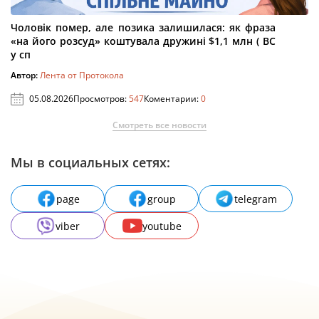
Чоловік помер, але позика залишилася: як фраза
«на його розсуд» коштувала дружині $1,1 млн ( ВС
у сп
Автор:
Лента от Протокола
05.08.2026
Просмотров:
547
Коментарии:
0
Смотреть все новости
Мы в социальных сетях:
page
group
telegram
viber
youtube