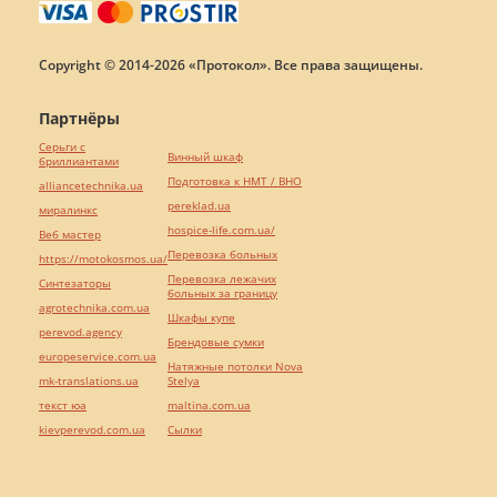
Copyright © 2014-2026 «Протокол». Все права защищены.
Партнёры
Серьги с
Винный шкаф
бриллиантами
Подготовка к НМТ / ВНО
alliancetechnika.ua
pereklad.ua
миралинкс
hospice-life.com.ua/
Веб мастер
Перевозка больных
https://motokosmos.ua/
Перевозка лежачих
Синтезаторы
больных за границу
agrotechnika.com.ua
Шкафы купе
perevod.agency
Брендовые сумки
europeservice.com.ua
Натяжные потолки Nova
mk-translations.ua
Stelya
текст юа
maltina.com.ua
kievperevod.com.ua
Cылки