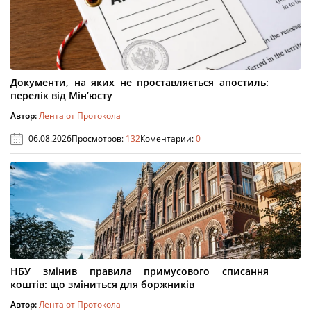
Документи, на яких не проставляється апостиль:
перелік від Мін’юсту
Автор:
Лента от Протокола
06.08.2026
Просмотров:
132
Коментарии:
0
НБУ змінив правила примусового списання
коштів: що зміниться для боржників
Автор:
Лента от Протокола