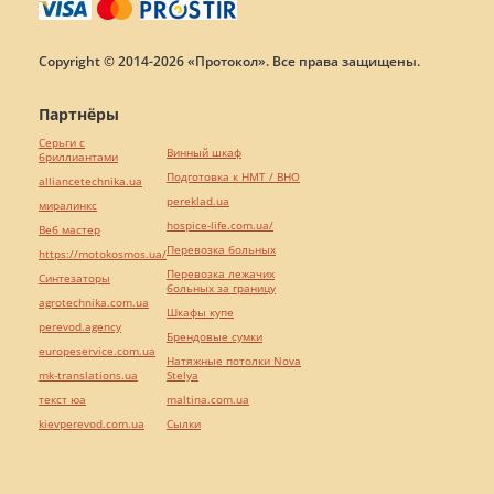
Copyright © 2014-2026 «Протокол». Все права защищены.
Партнёры
Серьги с
Винный шкаф
бриллиантами
Подготовка к НМТ / ВНО
alliancetechnika.ua
pereklad.ua
миралинкс
hospice-life.com.ua/
Веб мастер
Перевозка больных
https://motokosmos.ua/
Перевозка лежачих
Синтезаторы
больных за границу
agrotechnika.com.ua
Шкафы купе
perevod.agency
Брендовые сумки
europeservice.com.ua
Натяжные потолки Nova
mk-translations.ua
Stelya
текст юа
maltina.com.ua
kievperevod.com.ua
Cылки