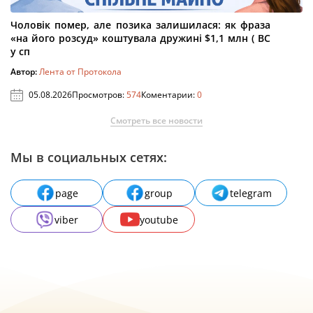
Чоловік помер, але позика залишилася: як фраза
«на його розсуд» коштувала дружині $1,1 млн ( ВС
у сп
Автор:
Лента от Протокола
05.08.2026
Просмотров:
574
Коментарии:
0
Смотреть все новости
Мы в социальных сетях:
page
group
telegram
viber
youtube