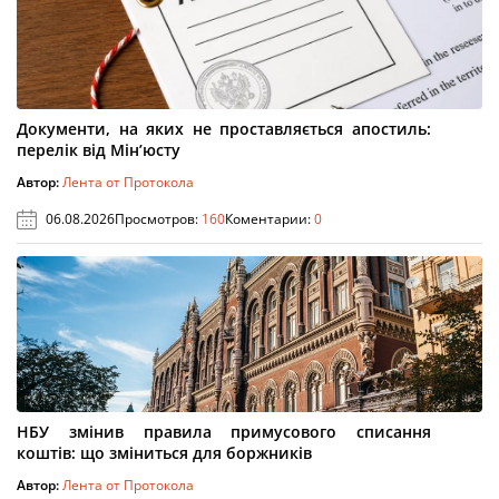
Документи, на яких не проставляється апостиль:
перелік від Мін’юсту
Автор:
Лента от Протокола
06.08.2026
Просмотров:
160
Коментарии:
0
НБУ змінив правила примусового списання
коштів: що зміниться для боржників
Автор:
Лента от Протокола