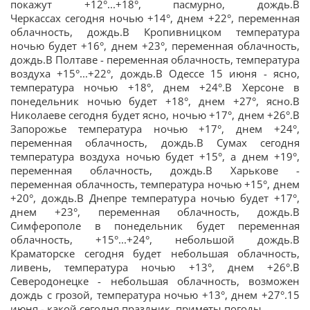
покажут +12°...+18°, пасмурно, дождь.В
Черкассах сегодня ночью +14°, днем +22°, переменная
облачность, дождь.В Кропивницком температура
ночью будет +16°, днем +23°, переменная облачность,
дождь.В Полтаве - переменная облачность, температура
воздуха +15°...+22°, дождь.В Одессе 15 июня - ясно,
температура ночью +18°, днем +24°.В Херсоне в
понедельник ночью будет +18°, днем +27°, ясно.В
Николаеве сегодня будет ясно, ночью +17°, днем +26°.В
Запорожье температура ночью +17°, днем +24°,
переменная облачность, дождь.В Сумах сегодня
температура воздуха ночью будет +15°, а днем +19°,
переменная облачность, дождь.В Харькове -
переменная облачность, температура ночью +15°, днем
+20°, дождь.В Днепре температура ночью будет +17°,
днем +23°, переменная облачность, дождь.В
Симферополе в понедельник будет переменная
облачность, +15°...+24°, небольшой дождь.В
Краматорске сегодня будет небольшая облачность,
ливень, температура ночью +13°, днем +26°.В
Северодонецке - небольшая облачность, возможен
дождь с грозой, температура ночью +13°, днем +27°.15
июня - какой сегодня праздник, приметы погоды