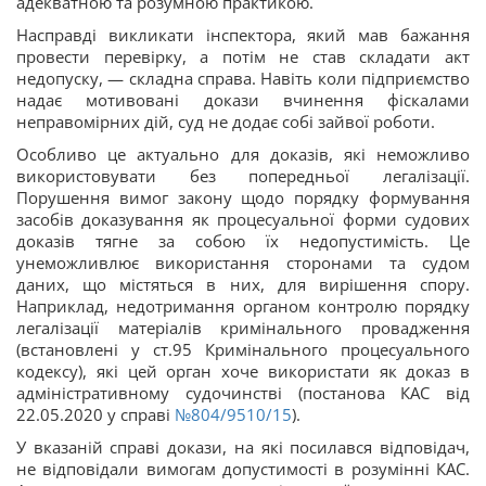
адекватною та розумною практикою.
Насправді викликати інспектора, який мав бажання
провести перевірку, а потім не став складати акт
недопуску, — складна справа. Навіть коли підприємство
надає мотивовані докази вчинення фіскалами
неправомірних дій, суд не додає собі зайвої роботи.
Особливо це актуально для доказів, які неможливо
використовувати без попередньої легалізації.
Порушення вимог закону щодо порядку формування
засобів доказування як процесуальної форми судових
доказів тягне за собою їх недопустимість. Це
унеможливлює використання сторонами та судом
даних, що містяться в них, для вирішення спору.
Наприклад, недотримання органом контролю порядку
легалізації матеріалів кримінального провадження
(встановлені у ст.95 Кримінального процесуального
кодексу), які цей орган хоче використати як доказ в
адміністративному судочинстві (постанова КАС від
22.05.2020 у справі
№804/9510/15
).
У вказаній справі докази, на які посилався відповідач,
не відповідали вимогам допустимості в розумінні КАС.