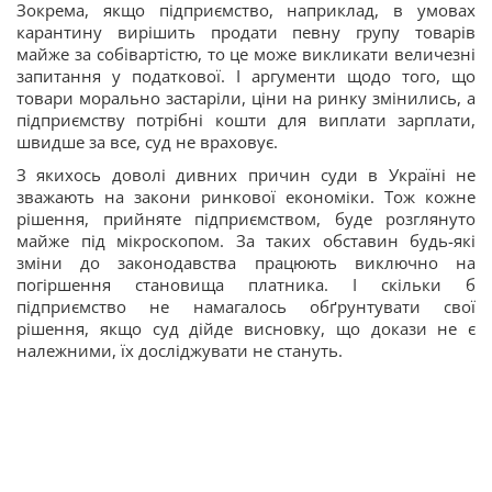
Зокрема, якщо підприємство, наприклад, в умовах
карантину вирішить продати певну групу товарів
майже за собівартістю, то це може викликати величезні
запитання у податкової. І аргументи щодо того, що
товари морально застаріли, ціни на ринку змінились, а
підприємству потрібні кошти для виплати зарплати,
швидше за все, суд не враховує.
З якихось доволі дивних причин суди в Україні не
зважають на закони ринкової економіки. Тож кожне
рішення, прийняте підприємством, буде розглянуто
майже під мікроскопом. За таких обставин будь-які
зміни до законодавства працюють виключно на
погіршення становища платника. І скільки б
підприємство не намагалось обґрунтувати свої
рішення, якщо суд дійде висновку, що докази не є
належними, їх досліджувати не стануть.