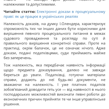
належними та допустимими.
Читайте статтю:
Електронні докази в процесуальному
праві: як це працює в українських реаліях
Належність доказів, на думку І.Олендера, характеризує
спроможність тих чи інших даних бути корисними для
вирішення певного процесуального питання в межах
судового провадження та розгляду по суті й
правильного вирішення конкретної справи. Проте на
практиці, окрім балачок, це не означає нічого. Адже
докази, подані податківцями, суди приймають майже
без заперечень.
Тож належність, яка передбачає наявність інформації
щодо предмета доказування, далеко не завжди
береться до уваги. Податківці, готуючи матеріали
справи, додають до неї будь-які документи, не
зважаючи на належність. І уже платник податків
зобов’язаний доводити геть усе — від наявності в нього
господарських можливостей виконати певні роботи до
економічних причин прийняти те чи інше управлінське
рішення.