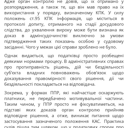
Адже орган контролю не довів, що їх отримано у
розпорядження, а також те, що він мав право на їх
використання у порядку, визначеному КПК. У силу
положень ст.95 КПК інформація, що міститься в
протоколі допиту, отриманого на стадії досудового
слідства, до ухвалення вироку може бути визнана як
доказ в адмінсудочинстві виключно за умови
підтвердження таких показань особою у судовому
засіданні. Чого у межах цієї справи зроблено не було.
Однак видається, що податківці просто розбещені
деякими нормами процесу. В адміністративних справах
про протиправність рішень, дій чи бездіяльності
суб’єкта владних повноважень обов’язок щодо
доказування правомірності свого рішення, дії чи
бездіяльності покладається на відповідача.
Зокрема, у формах ППР, які найчастіше оскаржують
платники, не передбачено мотивувальної частини.
Таким чином, у ППР просто не фіксуватиметься, на
підставі яких доказів орган контролю прийняв
відповідне рішення, а отже, виникає питання щодо
застосування зазначеного положення КАС. Практика
судів пішла тим шляхом, що у податкових спорах про