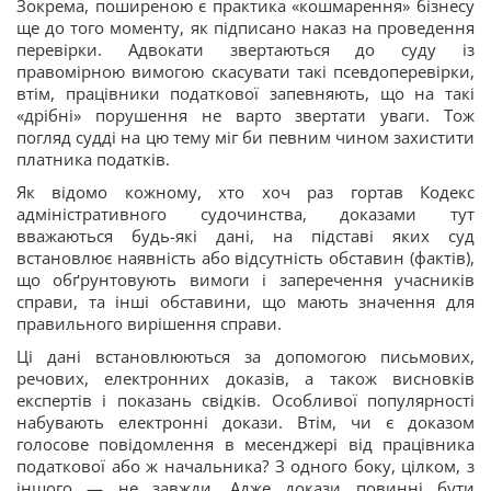
Зокрема, поширеною є практика «кошмарення» бізнесу
ще до того моменту, як підписано наказ на проведення
перевірки. Адвокати звертаються до суду із
правомірною вимогою скасувати такі псевдоперевірки,
втім, працівники податкової запевняють, що на такі
«дрібні» порушення не варто звертати уваги. Тож
погляд судді на цю тему міг би певним чином захистити
платника податків.
Як відомо кожному, хто хоч раз гортав Кодекс
адміністративного судочинства, доказами тут
вважаються будь-які дані, на підставі яких суд
встановлює наявність або відсутність обставин (фактів),
що обґрунтовують вимоги і заперечення учасників
справи, та інші обставини, що мають значення для
правильного вирішення справи.
Ці дані встановлюються за допомогою письмових,
речових, електронних доказів, а також висновків
експертів і показань свідків. Особливої популярності
набувають електронні докази. Втім, чи є доказом
голосове повідомлення в месенджері від працівника
податкової або ж начальника? З одного боку, цілком, з
іншого — не завжди. Адже докази повинні бути