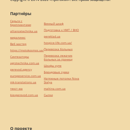
Партнёры
Серьги с
Винный шкаф
бриллиантами
Подготовка к НМТ / ВНО
alliancetechnika.ua
pereklad.ua
миралинкс
hospice-life.com.ua/
Веб мастер
Перевозка больных
https://motokosmos.ua/
Перевозка лежачих
Синтезаторы
больных за границу
agrotechnika.com.ua
Шкафы купе
perevod.agency
Брендовые сумки
europeservice.com.ua
Натяжные потолки Nova
mk-translations.ua
Stelya
текст юа
maltina.com.ua
kievperevod.com.ua
Cылки
О проекте