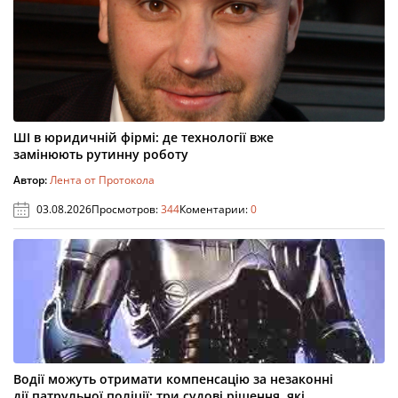
ШІ в юридичній фірмі: де технології вже
замінюють рутинну роботу
Автор:
Лента от Протокола
03.08.2026
Просмотров:
344
Коментарии:
0
Водії можуть отримати компенсацію за незаконні
дії патрульної поліції: три судові рішення, які