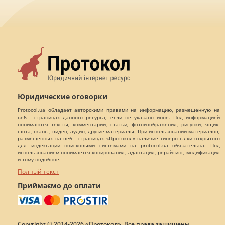
Юридические оговорки
Protocol.ua обладает авторскими правами на информацию, размещенную на
веб - страницах данного ресурса, если не указано иное. Под информацией
понимаются тексты, комментарии, статьи, фотоизображения, рисунки, ящик-
шота, сканы, видео, аудио, другие материалы. При использовании материалов,
размещенных на веб - страницах «Протокол» наличие гиперссылки открытого
для индексации поисковыми системами на protocol.ua обязательна. Под
использованием понимается копирования, адаптация, рерайтинг, модификация
и тому подобное.
Полный текст
Приймаємо до оплати
Copyright © 2014-2026 «Протокол». Все права защищены.