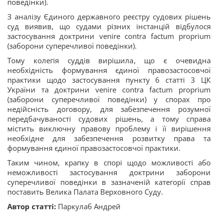
поведінки).
З аналізу Єдиного державного реєстру судових рішень
суд виявив, що судами різних інстанцій відбулося
застосування доктрини venire contra factum proprium
(заборони суперечливої поведінки).
Тому колегія суддів вирішила, що є очевидна
необхідність формування єдиної правозастосовчої
практики щодо застосування пункту 6 статті 3 ЦК
України та доктрини venire contra factum proprium
(заборони суперечливої поведінки) у спорах про
недійсність договору, для забезпечення розумної
передбачуваності судових рішень, а тому справа
містить виключну правову проблему і її вирішення
необхідне для забезпечення розвитку права та
формування єдиної правозастосовчої практики.
Таким чином, крапку в спорі щодо можливості або
неможливості застосування доктрини заборони
суперечливої поведінки в зазначеній категорії справ
поставить Велика Палата Верховного Суду.
Автор статті:
Паркулаб Андрей