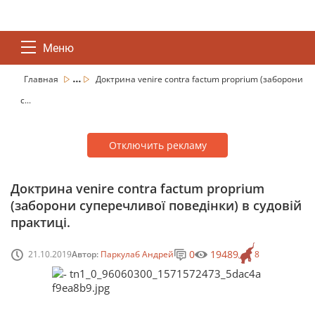
Меню
...
Главная
Доктрина venire contra factum proprium (заборони
с...
Отключить рекламу
Доктрина venire contra factum proprium
(заборони суперечливої поведінки) в судовій
практиці.
0
19489
21.10.2019
Автор:
Паркулаб Андрей
8