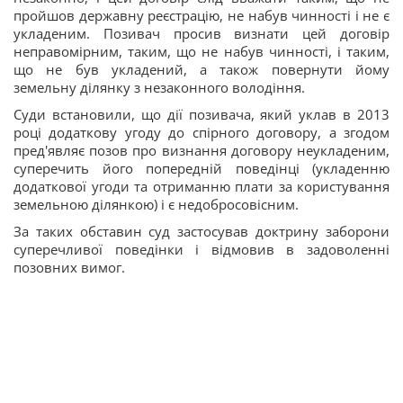
пройшов державну реєстрацію, не набув чинності і не є
укладеним. Позивач просив визнати цей договір
неправомірним, таким, що не набув чинності, і таким,
що не був укладений, а також повернути йому
земельну ділянку з незаконного володіння.
Суди встановили, що дії позивача, який уклав в 2013
році додаткову угоду до спірного договору, а згодом
пред'являє позов про визнання договору неукладеним,
суперечить його попередній поведінці (укладенню
додаткової угоди та отриманню плати за користування
земельною ділянкою) і є недобросовісним.
За таких обставин суд застосував доктрину заборони
суперечливої поведінки і відмовив в задоволенні
позовних вимог.