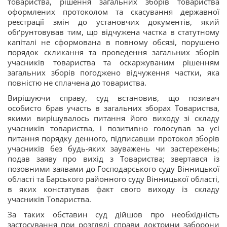
товариства, рішення загальних зборів товариства
оформлених протоколом та скасування державної
реєстрації змін до установчих документів, який
обґрунтовував тим, що відчужена частка в статутному
капіталі не сформована в повному обсязі, порушено
порядок скликання та проведення загальних зборів
учасників товариства та оскаржуваним рішенням
загальних зборів погоджено відчуження частки, яка
повністю не сплачена до товариства.
Вирішуючи справу, суд встановив, що позивач
особисто брав участь в загальних зборах Товариства,
якими вирішувалось питання його виходу зі складу
учасників товариства, і позитивно голосував за усі
питання порядку денного, підписавши протокол зборів
учасників без будь-яких зауважень чи застережень;
подав заяву про вихід з Товариства; звертався із
позовними заявами до Господарського суду Вінницької
області та Барського районного суду Вінницької області,
в яких констатував факт свого виходу із складу
учасників Товариства.
За таких обставин суд дійшов про необхідність
застосування при розгляді справи доктрини заборони