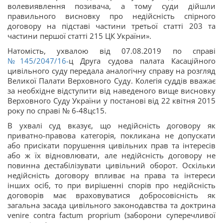
волевиявлення позивача, а тому суди дійшли
правильного висновку про недійсність спірного
договору на підставі частини третьої статті 203 та
частини першої статті 215 ЦК України».
Натомість, ухвалою від 07.08.2019 по справі
№145/2047/16-
ц Друга судова палата Касаційного
цивільного суду передала аналогічну справу на розгляд
Великої Палати Верховного Суду. Колегія суддів вважає
за необхідне відступити від наведеного вище висновку
Верховного Суду України у постанові від 22 квітня 2015
року по справі № 6-48цс15.
В ухвалі суд вказує, що недійсність договору як
приватно-правова категорія, покликана не допускати
або присікати порушення цивільних прав та інтересів
або ж їх відновлювати, але недійсність договору не
повинна дестабілізувати цивільний оборот. Оскільки
недійсність договору впливає на права та інтереси
інших осіб, то при вирішенні спорів про недійсність
договорів має враховуватися добросовісність як
загальна засада цивільного законодавства та доктрина
venire contra factum proprium (заборони суперечливої