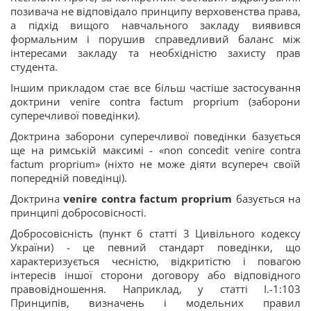
позивача не відповідало принципу верховенства права,
а підхід вищого навчального закладу виявився
формальним і порушив справедливий баланс між
інтересами закладу та необхідністю захисту прав
студента.
Іншим прикладом стає все більш частіше застосування
доктрини venire contra factum proprium (заборони
суперечливої поведінки).
Доктрина заборони суперечливої поведінки базується
ще на римській максимі - «non concedit venire contra
factum proprium» (ніхто не може діяти всупереч своїй
попередній поведінці).
Доктрина
venire contra factum proprium
базується на
принципі добросовісності.
Добросовісність (пункт 6 статті 3 Цивільного кодексу
України) - це певний стандарт поведінки, що
характеризується чесністю, відкритістю і повагою
інтересів іншої сторони договору або відповідного
правовідношення. Наприклад, у статті I.-1:103
Принципів, визначень і модельних правил