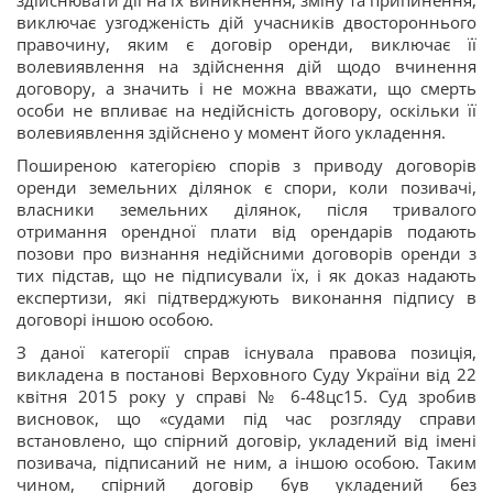
здійснювати дії на їх виникнення, зміну та припинення,
виключає узгодженість дій учасників двостороннього
правочину, яким є договір оренди, виключає її
волевиявлення на здійснення дій щодо вчинення
договору, а значить і не можна вважати, що смерть
особи не впливає на недійсність договору, оскільки її
волевиявлення здійснено у момент його укладення.
Поширеною категорією спорів з приводу договорів
оренди земельних ділянок є спори, коли позивачі,
власники земельних ділянок, після тривалого
отримання орендної плати від орендарів подають
позови про визнання недійсними договорів оренди з
тих підстав, що не підписували їх, і як доказ надають
експертизи, які підтверджують виконання підпису в
договорі іншою особою.
З даної категорії справ існувала правова позиція,
викладена в постанові Верховного Суду України від 22
квітня 2015 року у справі № 6-48цс15. Суд зробив
висновок, що «судами під час розгляду справи
встановлено, що спірний договір, укладений від імені
позивача, підписаний не ним, а іншою особою. Таким
чином, спірний договір був укладений без