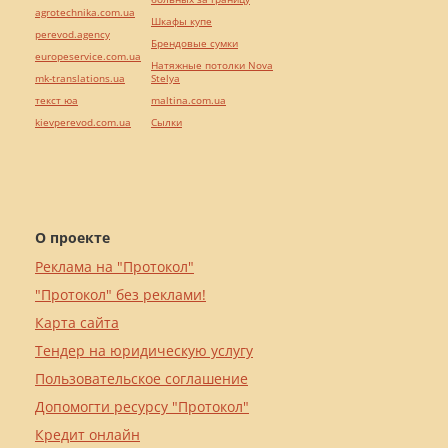
agrotechnika.com.ua
Шкафы купе
perevod.agency
Брендовые сумки
europeservice.com.ua
Натяжные потолки Nova
mk-translations.ua
Stelya
текст юа
maltina.com.ua
kievperevod.com.ua
Cылки
О проекте
Реклама на "Протокол"
"Протокол" без реклами!
Карта сайта
Тендер на юридическую услугу
Пользовательское соглашение
Допомогти ресурсу "Протокол"
Кредит онлайн