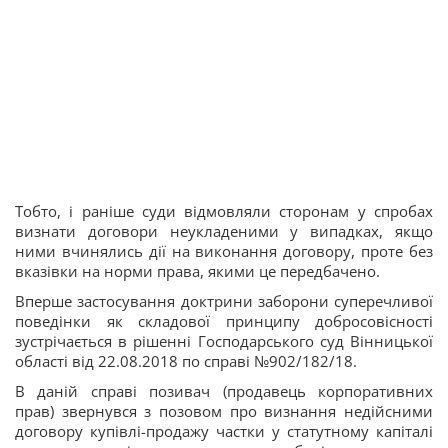
Тобто, і раніше суди відмовляли сторонам у спробах
визнати договори неукладеними у випадках, якщо
ними вчинялись дії на виконання договору, проте без
вказівки на норми права, якими це передбачено.
Вперше застосування доктрини заборони суперечливої
поведінки як складової принципу добросовісності
зустрічається в рішенні Господарського суд Вінницької
області від 22.08.2018 по справі №902/182/18.
В даній справі позивач (продавець корпоративних
прав) звернувся з позовом про визнання недійсними
договору купівлі-продажу частки у статутному капіталі