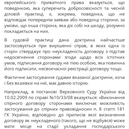
європейського приватного права вказується, що
поведінкою, яка суперечить добросовісності та чесній
діловій практиці, є, зокрема, поведінка, що не
відповідає попереднім заявам або поведінці сторони, за
умови, що інша сторона, яка діє собі на шкоду, розумно
покладається на них.
В судовій практиці дана доктрина найчастіше
застосовується при вирішенні справ, в яких одна із
сторін стверджує про неукладеність договору з підстав
недосягнення сторонами згоди щодо всіх істотних
умов, підписання договору не тією особою, яка повинна
його підписати, несвоєчасної реєстрації договору тощо.
Фактичне застосування судами вказаної доктрини, хоча
і без вказівки на неї, має давню історію.
Наприклад, в постанові Верховного Суду України від
10.02.2009 по справі №10/33/08 вказується: «Виконання
спірного договору сторонами виключає можливість
застосування до спірних правовідносин п. 8 статті 181
ГК України, відповідно до приписів якої визначення
договору як неукладеного (такого, що не відбувся) може
мати місце на стадії укладання господарського