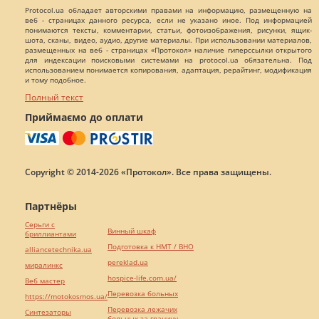
Protocol.ua обладает авторскими правами на информацию, размещенную на
веб - страницах данного ресурса, если не указано иное. Под информацией
понимаются тексты, комментарии, статьи, фотоизображения, рисунки, ящик-
шота, сканы, видео, аудио, другие материалы. При использовании материалов,
размещенных на веб - страницах «Протокол» наличие гиперссылки открытого
для индексации поисковыми системами на protocol.ua обязательна. Под
использованием понимается копирования, адаптация, рерайтинг, модификация
и тому подобное.
Полный текст
Приймаємо до оплати
Copyright © 2014-2026 «Протокол». Все права защищены.
Партнёры
Серьги с
Винный шкаф
бриллиантами
Подготовка к НМТ / ВНО
alliancetechnika.ua
pereklad.ua
миралинкс
hospice-life.com.ua/
Веб мастер
Перевозка больных
https://motokosmos.ua/
Перевозка лежачих
Синтезаторы
больных за границу