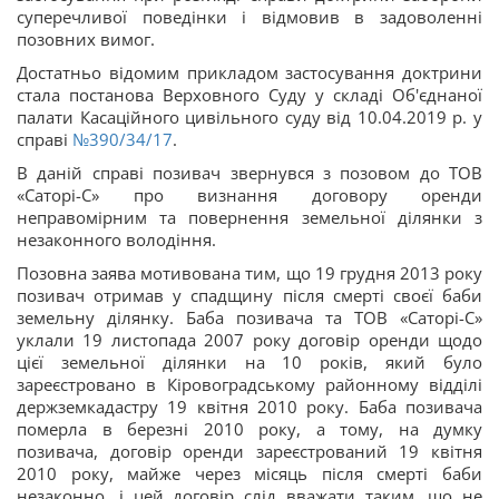
суперечливої поведінки і відмовив в задоволенні
позовних вимог.
Достатньо відомим прикладом застосування доктрини
стала постанова Верховного Суду у складі Об'єднаної
палати Касаційного цивільного суду від 10.04.2019 р. у
справі
№390/34/17
.
В даній справі позивач звернувся з позовом до ТОВ
«Саторі-С» про визнання договору оренди
неправомірним та повернення земельної ділянки з
незаконного володіння.
Позовна заява мотивована тим, що 19 грудня 2013 року
позивач отримав у спадщину після смерті своєї баби
земельну ділянку. Баба позивача та ТОВ «Саторі-С»
уклали 19 листопада 2007 року договір оренди щодо
цієї земельної ділянки на 10 років, який було
зареєстровано в Кіровоградському районному відділі
держземкадастру 19 квітня 2010 року. Баба позивача
померла в березні 2010 року, а тому, на думку
позивача, договір оренди зареєстрований 19 квітня
2010 року, майже через місяць після смерті баби
незаконно, і цей договір слід вважати таким, що не