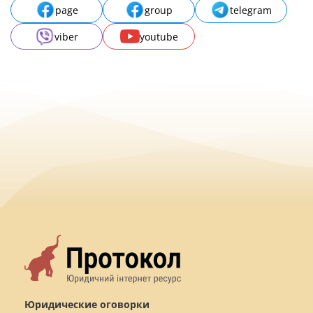
page
group
telegram
viber
youtube
Юридические оговорки