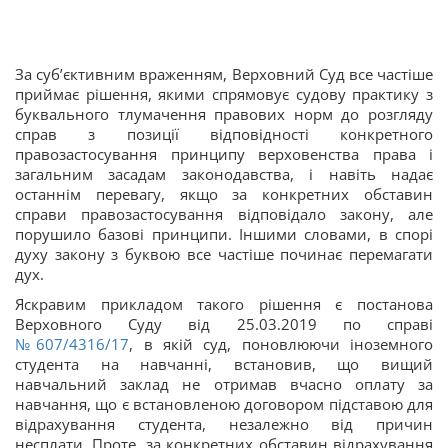
За суб’єктивним враженням, Верховний Суд все частіше
приймає рішення, якими спрямовує судову практику з
буквального тлумачення правових норм до розгляду
справ з позиції відповідності конкретного
правозастосування принципу верховенства права і
загальним засадам законодавства, і навіть надає
останнім перевагу, якщо за конкретних обставин
справи правозастосування відповідало закону, але
порушило базові принципи. Іншими словами, в спорі
духу закону з буквою все частіше починає перемагати
дух.
Яскравим прикладом такого рішення є постанова
Верховного Суду від 25.03.2019 по справі
№607/4316/17
, в якій суд, поновлюючи іноземного
студента на навчанні, встановив, що вищий
навчальний заклад не отримав вчасно оплату за
навчання, що є встановленою договором підставою для
відрахування студента, незалежно від причин
несплати. Проте, за конкретних обставин відрахування