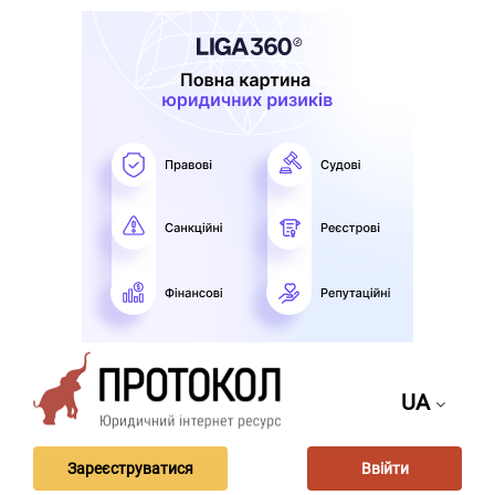
UA
Зареєструватися
Ввійти