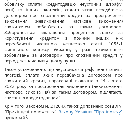
обов'язку сплати кредитодавцю неустойки (штрафу,
пені) та інших платежів, сплата яких передбачена
договором про споживчий кредит за прострочення
виконання (невиконання, часткове виконання)
споживачем зобов'язань за таким договором.
Забороняється збільшення процентної ставки за
користування кредитом з причин інших, ніж
передбачені частиною четвертою статті 1056-1
Цивільного кодексу України, у разі невиконання
зобов'язань за договором про споживчий кредит у
період, зазначений у цьому пункті.
Також установлено, що неустойка (штраф, пеня) та інші
платежі, сплата яких передбачена договором про
споживчий кредит, нараховані включно з 24 лютого
2022 року за прострочення виконання (невиконання,
часткове виконання) за таким договором, підлягають
списанню кредитодавцем"
Крім того, Законом № 2120-IX також доповнено розділ VI
"Прикінцеві положення"
Закону України "Про іпотеку"
2
пунктом 5
.