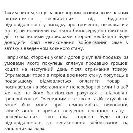
Таким чином, якщо за договорами позики позичальник
автоматично звільняється від будь-якої
відповідальності у випадку прострочення, незважаючи
на те, чи вплинули на нього безпосередньо військові
дії, то за іншими договорами стороні необхідно буде
доводити факт невиконання зобов'язання саме у
зв'язку з введенням воєнного стану.
Наприклад, сторони уклали договір купівлі-продажу, за
умовами якого покупець сплачує продавцю грошові
кошти на наступний день після отримання товару.
Отримавши товар в період воєнного стану, покупець в
подальшому відмовляється оплатити товар і
посилається на обставинами непереборної сили і в цей
же час на його банківських рахунках є відповідні
грошові кошти. Очевидним є те, що в такій ситуації не
може йти мови про неможливість виконання
зобов'язання з причин введення воєнного стану і
передбачається, що така сторона буде нести
відповідальність за невиконання зобов'язання на
загальних засадах.