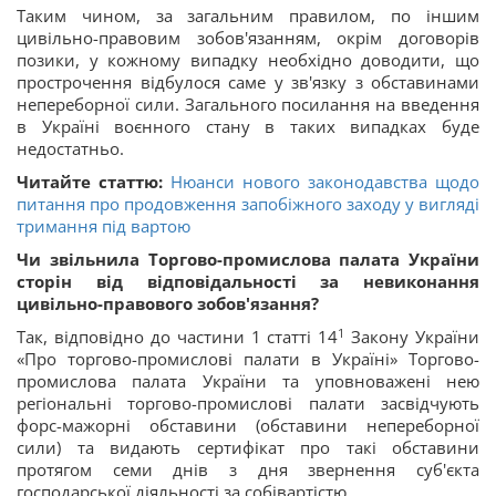
Таким чином, за загальним правилом, по іншим
цивільно-правовим зобов'язанням, окрім договорів
позики, у кожному випадку необхідно доводити, що
прострочення відбулося саме у зв'язку з обставинами
непереборної сили. Загального посилання на введення
в Україні воєнного стану в таких випадках буде
недостатньо.
Читайте статтю:
Нюанси нового законодавства щодо
питання про продовження запобіжного заходу у вигляді
тримання під вартою
Чи звільнила Торгово-промислова палата України
сторін від відповідальності за невиконання
цивільно-правового зобов'язання?
1
Так, відповідно до частини 1 статті 14
Закону України
«Про торгово-промислові палати в Україні» Торгово-
промислова палата України та уповноважені нею
регіональні торгово-промислові палати засвідчують
форс-мажорні обставини (обставини непереборної
сили) та видають сертифікат про такі обставини
протягом семи днів з дня звернення суб'єкта
господарської діяльності за собівартістю.