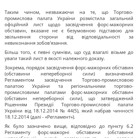
Таким чином, незважаючи на те, що Торгово-
промислова палата України розмістила загальний
офіційний лист щодо засвідчення форс-мажорних
обставин, вказане не є безумовною підставою для
звільнення сторони від відповідальності за
невиконання зобов'язання.
Більш того, є певні сумніви, що суд взагалі візьме до
уваги такий лист в якості належного доказу.
Зокрема, порядок засвідчення форс-мажорних обставин
(обставини непереборної сили) визначений
Регламентом засвідчення Торгово-промисловою
палатою України та регіональними торгово-
промисловими палатами форс-мажорних обставин
(обставин непереборної сили), що затверджений
Рішенням Президії Торгово-промислової палати
України від 18.12.2014 № 44(5), який набрав чинності
18.12.2014 (далі - «Регламент»).
Як було зазначено вище, відповідно до пункту 6.2
Регламенту форс-мажорні обставини (обставини