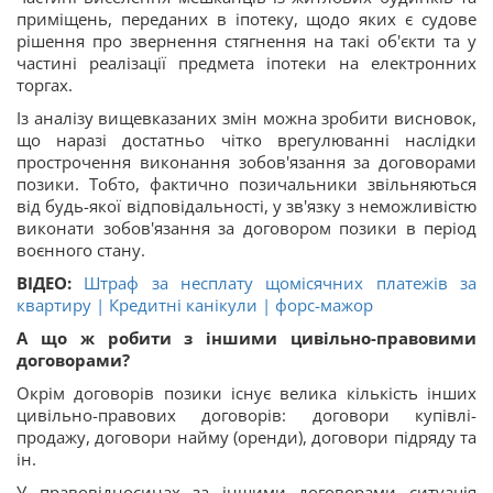
приміщень, переданих в іпотеку, щодо яких є судове
рішення про звернення стягнення на такі об'єкти та у
частині реалізації предмета іпотеки на електронних
торгах.
Із аналізу вищевказаних змін можна зробити висновок,
що наразі достатньо чітко врегулюванні наслідки
прострочення виконання зобов'язання за договорами
позики. Тобто, фактично позичальники звільняються
від будь-якої відповідальності, у зв'язку з неможливістю
виконати зобов'язання за договором позики в період
воєнного стану.
ВІДЕО:
Штраф за несплату щомісячних платежів за
квартиру | Кредитні канікули | форс-мажор
А що ж робити з іншими цивільно-правовими
договорами?
Окрім договорів позики існує велика кількість інших
цивільно-правових договорів: договори купівлі-
продажу, договори найму (оренди), договори підряду та
ін.
У правовідносинах за іншими договорами ситуація