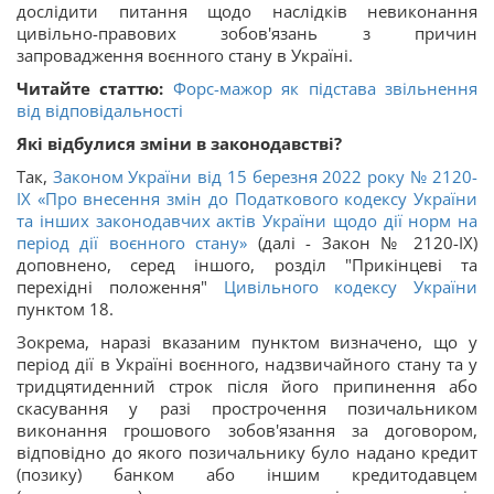
дослідити питання щодо наслідків невиконання
цивільно-правових зобов'язань з причин
запровадження воєнного стану в Україні.
Читайте статтю:
Форс-мажор як підстава звільнення
від відповідальності
Які відбулися зміни в законодавстві?
Так,
Законом України від 15 березня 2022 року № 2120-
IX «Про внесення змін до Податкового кодексу України
та інших законодавчих актів України щодо дії норм на
період дії воєнного стану»
(далі - Закон № 2120-IX)
доповнено, серед іншого, розділ "Прикінцеві та
перехідні положення"
Цивільного кодексу України
пунктом 18.
Зокрема, наразі вказаним пунктом визначено, що у
період дії в Україні воєнного, надзвичайного стану та у
тридцятиденний строк після його припинення або
скасування у разі прострочення позичальником
виконання грошового зобов'язання за договором,
відповідно до якого позичальнику було надано кредит
(позику) банком або іншим кредитодавцем