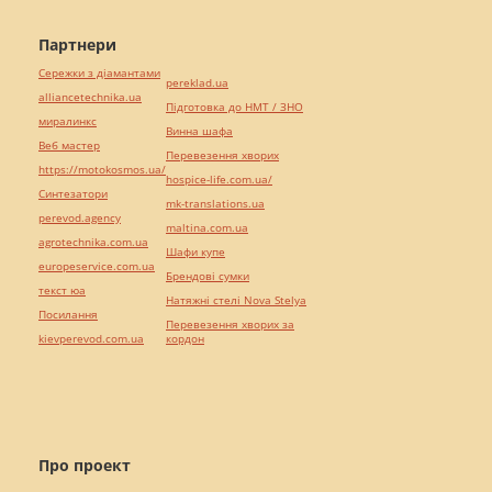
Партнери
Сережки з діамантами
pereklad.ua
alliancetechnika.ua
Підготовка до НМТ / ЗНО
миралинкс
Винна шафа
Веб мастер
Перевезення хворих
https://motokosmos.ua/
hospice-life.com.ua/
Синтезатори
mk-translations.ua
perevod.agency
maltina.com.ua
agrotechnika.com.ua
Шафи купе
europeservice.com.ua
Брендові сумки
текст юа
Натяжні стелі Nova Stelya
Посилання
Перевезення хворих за
kievperevod.com.ua
кордон
Про проект