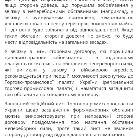
якщо сторона доведе, що порушила зобов'язання у
зв'язку з непереборними обставинами (наприклад, у
зв'язку з руйнуванням приміщень, неможливістю
доставити товар на певну територію, знищенням майна
і т.д.) вона буде звільнена від відповідальності. Якщо
таких обставин сторона довести не зможе, то буде
нести відповідальність на загальних засадах.
У зв'язку з чим, сторонам договору, які порушили
цивільно-правове зобов'язання і в подальшому
планують посилатись на обставини непереборної сили,
які виникли у зв'язку з військовою агресією,
рекомендується при першій можливості звернутись до
Торгово-промислової палати України (регіональної
торгово-промислової палати) і намагатися засвідчити
такі обставини по конкретному договору.
Загальний офіційний лист Торгово-промислової палати
України щодо засвідчення форс-мажорних обставин
можна використовувати при направлені стороні
договору повідомлення про настання обставин
непереборної сили, проте такий лист не звільняє
сторону договору від відповідальності автоматично.