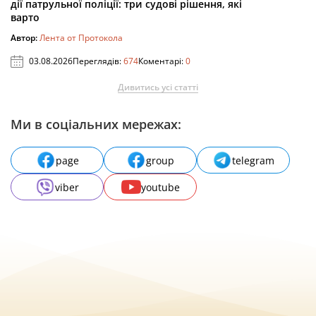
дії патрульної поліції: три судові рішення, які
варто
Автор:
Лента от Протокола
03.08.2026
Переглядів:
674
Коментарі:
0
Дивитись усі статті
Ми в соціальних мережах:
page
group
telegram
viber
youtube