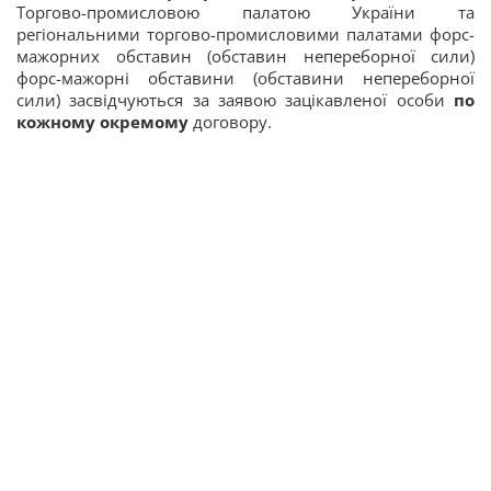
Торгово-промисловою палатою України та
регіональними торгово-промисловими палатами форс-
мажорних обставин (обставин непереборної сили)
форс-мажорні обставини (обставини непереборної
сили) засвідчуються за заявою зацікавленої особи
по
кожному окремому
договору.