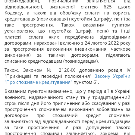
(позикодавцем), позичальник звільняється від
відповідальності, визначеної статтею 625 цього
Кодексу, а також від обов'язку сплати на користь
кредитодавця (позикодавця) неустойки (штрафу, пені) за
таке прострочення. Також, вказаним пунктом
установлено, що неустойка (штраф, пеня) та інші
платежі, сплата яких передбачена відповідними
договорами, нараховані включно з 24 лютого 2022 року
за прострочення виконання (невиконання, часткове
виконання) за такими договорами, підлягають
списанню кредитодавцем (позикодавцем).
Також, Законом № 2120-IX доповнено розділ IV
"Прикінцеві та перехідні положення"
Закону України
1
"Про споживче кредитування"
пунктом 6
.
Вказаним пунктом визначено, що у період дії в Україні
воєнного, надзвичайного стану та у тридцятиденний
строк після дня його припинення або скасування у разі
прострочення споживачем виконання зобов'язань за
договором про споживчий кредит споживач
звільняється від відповідальності перед кредитодавцем
за таке прострочення. У разі допущення такого
прострочення споживач звільняється, зокрема, від