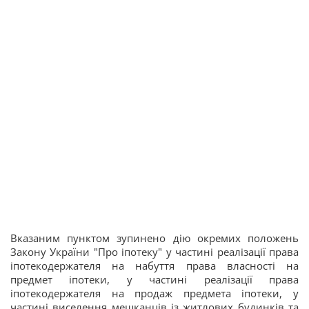
Вказаним пунктом зупинено дію окремих положень
Закону України "Про іпотеку" у частині реалізації права
іпотекодержателя на набуття права власності на
предмет іпотеки, у частині реалізації права
іпотекодержателя на продаж предмета іпотеки, у
частині виселення мешканців із житлових будинків та