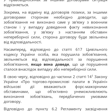
відрізняється.
Зокрема, на відміну від договорів позики, за іншими
договорами сторонам необхідно доводити, що
зобов'язання не виконано саме у зв'язку з воєнним
станом і у випадку доведення факту невиконання
зобов'язання, у зв'язку з настанням обставин
непереборної сили, сторона договору буде звільнена
від відповідальності.
Насамперед, відповідно до статті 617 Цивільного
кодексу України особа, яка порушила зобов'язання,
звільняється від відповідальності за порушення
зобов'язання,
якщо вона доведе
, що це порушення
сталося внаслідок випадку або непереборної сили.
1
В свою чергу, відповідно до частини 2 статті 14
Закону
України «Про торгово-промислові палати в Україні»
військові дії вважаються форс-мажорними
обставинами, що об'єктивно унеможливлюють
виконання зобов'язань, передбачених умовами
договору.
Відповідно до пункту 6.2 Регламенту засвідчення