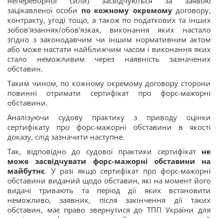
непереборної сили) засвідчуються за заявою
зацікавленої особи
по кожному окремому
договору,
контракту, угоді тощо, а також по податкових та інших
зобов'язаннях/обов'язках, виконання яких настало
згідно з законодавчим чи іншим нормативним актом
або може настати найближчим часом і виконання яких
стало неможливим через наявність зазначених
обставин.
Таким чином, по кожному окремому договору сторони
повинні отримати сертифікат про форс-мажорні
обставини.
Аналізуючи судову практику з приводу оцінки
сертифікату про форс-мажорні обставини в якості
доказу, слід зазначити наступне.
Так, відповідно до судової практики сертифікат
не
може засвідчувати
форс-мажорні обставини на
майбутнє
. У разі якщо сертифікат про форс-мажорні
обставини виданий щодо обставин, які на момент його
видачі тривають та період дії яких встановити
неможливо, заявник, після закінчення дії таких
обставин, має право звернутися до ТПП України для