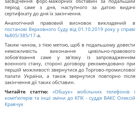
засвідчення форс-мажорних обставин за подальший
період саме з дня, наступного за датою видачі
сертифікату до дня їх закінчення.
Аналогічний правовий висновок викладений в
постанові Верховного Суду від 01.10.2019 року у справі
№805/385/17-
а.
Таким чином, з тією метою, щоб в подальшому довести
неможливість виконання цивільно-правового
зобов'язання саме у зв'язку із запровадженням
воєнного стану, стороні договору рекомендовано при
першій можливості звернутися до Торгово-промислової
палати України, а також звернутися повторно після
закінчення дії таких обставин.
Читайте статтю:
«Обшук» мобільних телефонів і
комп’ютерів та інші зміни до КПК - суддя ВАКС Олексій
Кравчук