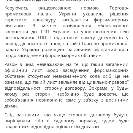
Керуючись вищевказаною нормою, Торгово-
промислова палата України ухвалила рішення
спростити процедуру засвідчення форс-мажорних
обставин. З метою позбавлення обов'язкового
звернення до ТПП України та уповноважених нею
регіональних ТПП і підготовки пакету документів у
період дії воєнного стану, на сайті Торгово-промислової
палати України розміщено загальний офіційний лист
щодо засвідчення форс-мажорних обставин.
Разом з цим, незважаючи на те, що такий загальний
офіційний лист щодо засвідчення форс-мажорних
обставин стосується невизначеного кола осіб, це не
означає, що такий лист звільняє від цивільно-правової
відповідальності сторону договору. Зокрема, у будь-
якому разі стороні необхідно буде довести, що
зобов'язання невиконане саме у зв'язку з воєнними
діями.
Слід зазначити, що якщо сторони договору будуть
вирішувати спір в судовому порядку, судом буде
надаватися відповідна оцінка всім доказам.