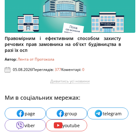
Правомірним і ефективним способом захисту
речових прав замовника на об’єкт будівництва в
разі їх осп
Автор:
Лента от Протокола
05.08.2026
Переглядів:
377
Коментарі:
0
Дивитись усі новини
Ми в соціальних мережах:
page
group
telegram
viber
youtube