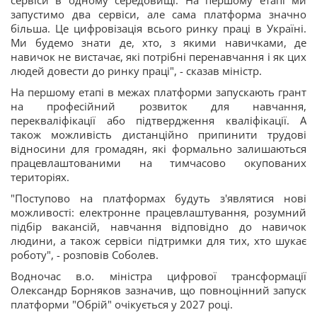
сервіси в одному середовищі. На першому етапі ми
запустимо два сервіси, але сама платформа значно
більша. Це цифровізація всього ринку праці в Україні.
Ми будемо знати де, хто, з якими навичками, де
навичок не вистачає, які потрібні перенавчання і як цих
людей довести до ринку праці", - сказав міністр.
На першому етапі в межах платформи запускають грант
на професійний розвиток для навчання,
перекваліфікації або підтвердження кваліфікації. А
також можливість дистанційно припинити трудові
відносини для громадян, які формально залишаються
працевлаштованими на тимчасово окупованих
територіях.
"Поступово на платформах будуть з'являтися нові
можливості: електронне працевлаштування, розумний
підбір вакансій, навчання відповідно до навичок
людини, а також сервіси підтримки для тих, хто шукає
роботу", - розповів Соболев.
Водночас в.о. міністра цифрової трансформації
Олександр Борняков зазначив, що повноцінний запуск
платформи "Обрій" очікується у 2027 році.