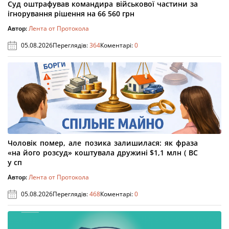
Суд оштрафував командира військової частини за
ігнорування рішення на 66 560 грн
Автор:
Лента от Протокола
05.08.2026
Переглядів:
364
Коментарі:
0
Чоловік помер, але позика залишилася: як фраза
«на його розсуд» коштувала дружині $1,1 млн ( ВС
у сп
Автор:
Лента от Протокола
05.08.2026
Переглядів:
468
Коментарі:
0