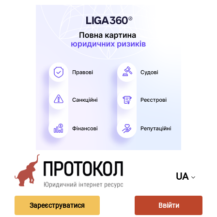
UA
Зареєструватися
Ввійти