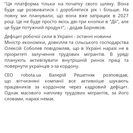
"Ця платформа тільки на початку свого шляху. Вона
буде ще розвиватися і дороблятися рік і більше. На
повну ми планували, що вона вже запрацює в 2027
році. Це не буде просто якісь дві-три кнопки в "Дії", але
це буде потужний продукт", - додав Борняков.
Дефіцит робочої сили в Україні - останні новини
Міністр економіки, довкілля та сільського господарства
Олексій Соболев повідомляв, що в Україні наразі не в
пріоритеті залучення трудових мігрантів. В уряді
планують активізувати внутрішній ринок праці та
повернути українців з-за кордону.
CEO robota.ua Валерій Решетняк розповідав,
що вітчизняні компанії все активніше шукають
працівників за кордоном через кадровий дефіцит.
Однак масового напливу трудових мігрантів, за його
словами, наразі немає.