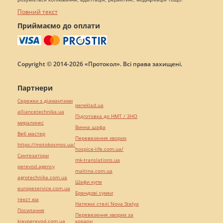
Повний текст
Приймаємо до оплати
Copyright © 2014-2026 «Протокол». Всі права захищені.
Партнери
Сережки з діамантами
pereklad.ua
alliancetechnika.ua
Підготовка до НМТ / ЗНО
миралинкс
Винна шафа
Веб мастер
Перевезення хворих
https://motokosmos.ua/
hospice-life.com.ua/
Синтезатори
mk-translations.ua
perevod.agency
maltina.com.ua
agrotechnika.com.ua
Шафи купе
europeservice.com.ua
Брендові сумки
текст юа
Натяжні стелі Nova Stelya
Посилання
Перевезення хворих за
kievperevod.com.ua
кордон