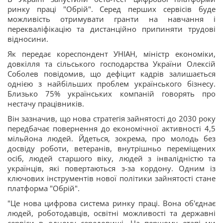
ринку праці "Обрій". Серед перших сервісів буде
можливість отримувати гранти на навчання і
перекваліфікацію та дистанційно припиняти трудові
відносини.
Як передає кореспондент УНІАН, міністр економіки,
довкілля та сільського господарства України Олексій
Соболев повідомив, що дефіцит кадрів залишається
однією з найбільших проблем українського бізнесу.
Близько 75% українських компаній говорять про
нестачу працівників.
Він зазначив, що нова стратегія зайнятості до 2030 року
передбачає повернення до економічної активності 4,5
мільйона людей. Йдеться, зокрема, про молодь без
досвіду роботи, ветеранів, внутрішньо переміщених
осіб, людей старшого віку, людей з інвалідністю та
українців, які повертаються з-за кордону. Одним із
ключових інструментів нової політики зайнятості стане
платформа "Обрій".
"Це нова цифрова система ринку праці. Вона об'єднає
людей, роботодавців, освітні можливості та державні