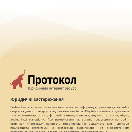
Юридичні застереження
Protocol.ua є власником авторських прав на інформацію, розміщену на веб -
сторінках даного ресурсу, якщо не вказано інше. Під інформацією розуміються
тексти, коментарі, статті, фотозображення, малюнки, ящик-шота, скани, відео,
аудіо, інші матеріали. При використанні матеріалів, розміщених на веб -
сторінках «Протокол» наявність гіперпосилання відкритого для індексації
пошуковими системами на protocol.ua обов`язкове. Під використанням
розуміється копіювання, адаптація, рерайтинг, модифікація тощо.