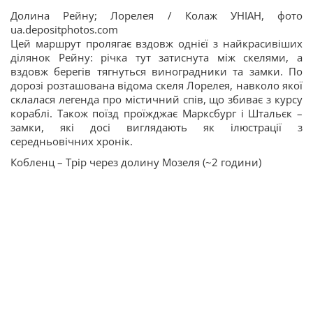
Долина Рейну; Лорелея / Колаж УНІАН, фото
ua.depositphotos.com
Цей маршрут пролягає вздовж однієї з найкрасивіших
ділянок Рейну: річка тут затиснута між скелями, а
вздовж берегів тягнуться виноградники та замки. По
дорозі розташована відома скеля Лорелея, навколо якої
склалася легенда про містичний спів, що збиває з курсу
кораблі. Також поїзд проїжджає Марксбург і Штальєк –
замки, які досі виглядають як ілюстрації з
середньовічних хронік.
Кобленц – Трір через долину Мозеля (~2 години)