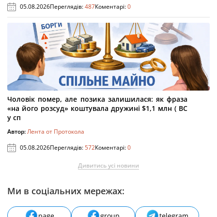
05.08.2026
Переглядів:
487
Коментарі:
0
Чоловік помер, але позика залишилася: як фраза
«на його розсуд» коштувала дружині $1,1 млн ( ВС
у сп
Автор:
Лента от Протокола
05.08.2026
Переглядів:
572
Коментарі:
0
Дивитись усі новини
Ми в соціальних мережах:
page
group
telegram