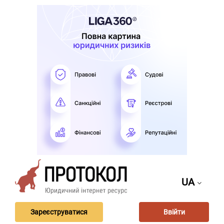
UA
Зареєструватися
Ввійти