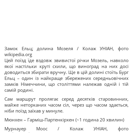
Замок Ельц; долина Мозеля / Колаж УНІАН, фото
wikipedia.org
Цей поїзд їде вздовж звивистої річки Мозель, навколо
якої настільки круті схили, що виноград на них досі
доводиться збирати вручну. Ще в цій долині стоїть Бург
Ельц – один із найкраще збережених середньовічних
замків Німеччини, що століттями належав одній і тій
самій родині.
Сам маршрут пролягає серед десятків старовинних,
майже неторканих часом сіл, через що часом здається,
ніби поїзд заїхав у минуле.
Мюнхен – Гарміш-Партенкірхен (~1 година 20 хвилин)
Мурнауер Моос / Колаж УНІАН, фото