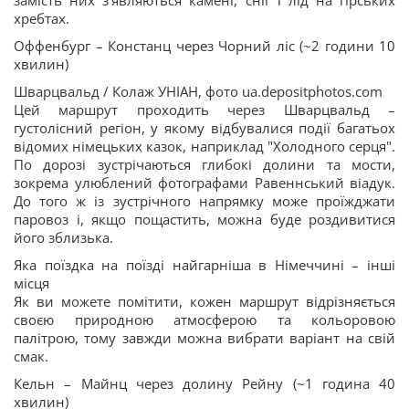
замість них з’являються камені, сніг і лід на гірських
хребтах.
Оффенбург – Констанц через Чорний ліс (~2 години 10
хвилин)
Шварцвальд / Колаж УНІАН, фото ua.depositphotos.com
Цей маршрут проходить через Шварцвальд –
густолісний регіон, у якому відбувалися події багатьох
відомих німецьких казок, наприклад "Холодного серця".
По дорозі зустрічаються глибокі долини та мости,
зокрема улюблений фотографами Равеннський віадук.
До того ж із зустрічного напрямку може проїжджати
паровоз і, якщо пощастить, можна буде роздивитися
його зблизька.
Яка поїздка на поїзді найгарніша в Німеччині – інші
місця
Як ви можете помітити, кожен маршрут відрізняється
своєю природною атмосферою та кольоровою
палітрою, тому завжди можна вибрати варіант на свій
смак.
Кельн – Майнц через долину Рейну (~1 година 40
хвилин)