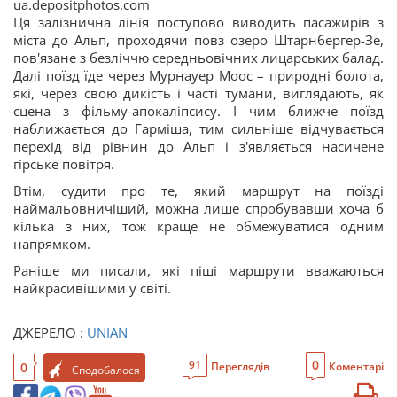
ua.depositphotos.com
Ця залізнична лінія поступово виводить пасажирів з
міста до Альп, проходячи повз озеро Штарнбергер-Зе,
пов'язане з безліччю середньовічних лицарських балад.
Далі поїзд їде через Мурнауер Моос – природні болота,
які, через свою дикість і часті тумани, виглядають, як
сцена з фільму-апокаліпсису. І чим ближче поїзд
наближається до Гарміша, тим сильніше відчувається
перехід від рівнин до Альп і з'являється насичене
гірське повітря.
Втім, судити про те, який маршрут на поїзді
наймальовничіший, можна лише спробувавши хоча б
кілька з них, тож краще не обмежуватися одним
напрямком.
Раніше ми писали, які піші маршрути вважаються
найкрасивішими у світі.
ДЖЕРЕЛО :
UNIAN
0
91
0
Переглядів
Коментарі
Сподобалося