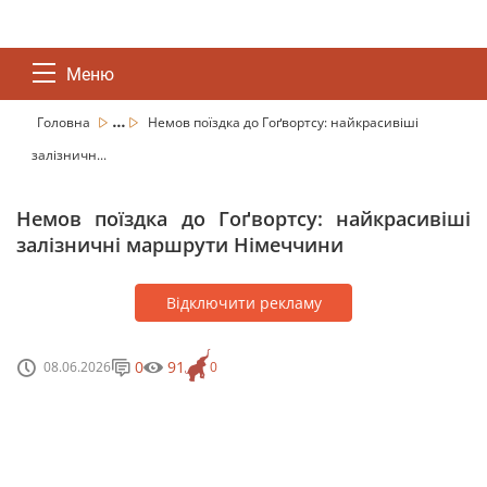
Меню
...
Головна
Немов поїздка до Гоґвортсу: найкрасивіші
залізничн...
Немов поїздка до Гоґвортсу: найкрасивіші
залізничні маршрути Німеччини
Відключити рекламу
0
91
08.06.2026
0