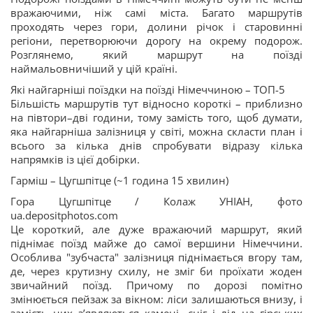
вражаючими, ніж самі міста. Багато маршрутів
проходять через гори, долини річок і старовинні
регіони, перетворюючи дорогу на окрему подорож.
Розглянемо, який маршрут на поїзді
наймальовничіший у цій країні.
Які найгарніші поїздки на поїзді Німеччиною – ТОП-5
Більшість маршрутів тут відносно короткі – приблизно
на півтори–дві години, тому замість того, щоб думати,
яка найгарніша залізниця у світі, можна скласти план і
всього за кілька днів спробувати відразу кілька
напрямків із цієї добірки.
Гарміш – Цугшпітце (~1 година 15 хвилин)
Гора Цугшпітце / Колаж УНІАН, фото
ua.depositphotos.com
Це короткий, але дуже вражаючий маршрут, який
піднімає поїзд майже до самої вершини Німеччини.
Особлива "зубчаста" залізниця піднімається вгору там,
де, через крутизну схилу, не зміг би проїхати жоден
звичайний поїзд. Причому по дорозі помітно
змінюється пейзаж за вікном: ліси залишаються внизу, і