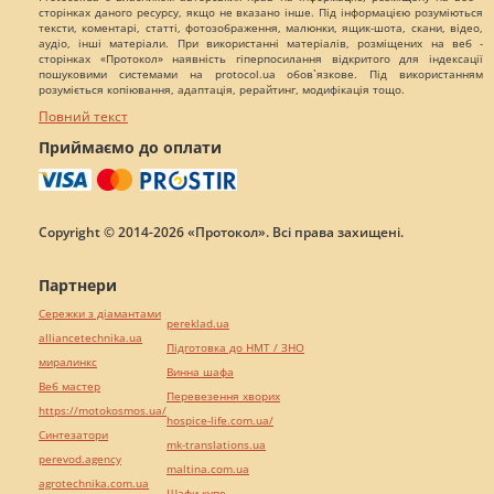
сторінках даного ресурсу, якщо не вказано інше. Під інформацією розуміються
тексти, коментарі, статті, фотозображення, малюнки, ящик-шота, скани, відео,
аудіо, інші матеріали. При використанні матеріалів, розміщених на веб -
сторінках «Протокол» наявність гіперпосилання відкритого для індексації
пошуковими системами на protocol.ua обов`язкове. Під використанням
розуміється копіювання, адаптація, рерайтинг, модифікація тощо.
Повний текст
Приймаємо до оплати
Copyright © 2014-2026 «Протокол». Всі права захищені.
Партнери
Сережки з діамантами
pereklad.ua
alliancetechnika.ua
Підготовка до НМТ / ЗНО
миралинкс
Винна шафа
Веб мастер
Перевезення хворих
https://motokosmos.ua/
hospice-life.com.ua/
Синтезатори
mk-translations.ua
perevod.agency
maltina.com.ua
agrotechnika.com.ua
Шафи купе