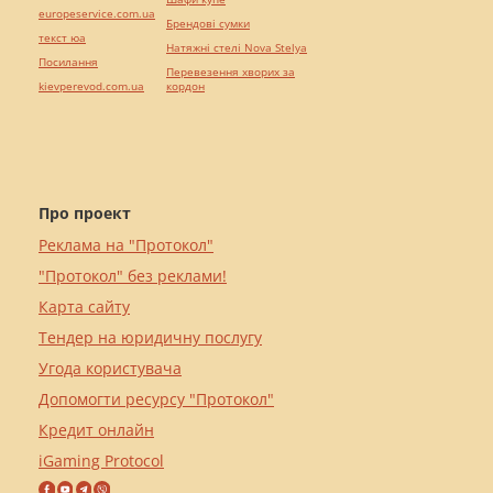
europeservice.com.ua
Брендові сумки
текст юа
Натяжні стелі Nova Stelya
Посилання
Перевезення хворих за
kievperevod.com.ua
кордон
Про проект
Реклама на "Протокол"
"Протокол" без реклами!
Карта сайту
Тендер на юридичну послугу
Угода користувача
Допомогти ресурсу "Протокол"
Кредит онлайн
iGaming Protocol