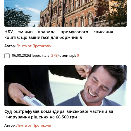
НБУ змінив правила примусового списання
коштів: що зміниться для боржників
Автор:
Лента от Протокола
06.08.2026
Переглядів:
378
Коментарі:
0
Суд оштрафував командира військової частини за
ігнорування рішення на 66 560 грн
Автор:
Лента от Протокола