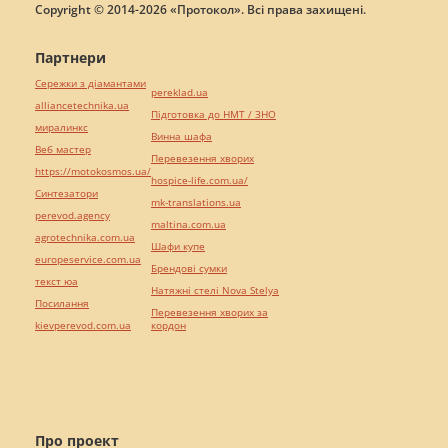
Copyright © 2014-2026 «Протокол». Всі права захищені.
Партнери
Сережки з діамантами
pereklad.ua
alliancetechnika.ua
Підготовка до НМТ / ЗНО
миралинкс
Винна шафа
Веб мастер
Перевезення хворих
https://motokosmos.ua/
hospice-life.com.ua/
Синтезатори
mk-translations.ua
perevod.agency
maltina.com.ua
agrotechnika.com.ua
Шафи купе
europeservice.com.ua
Брендові сумки
текст юа
Натяжні стелі Nova Stelya
Посилання
Перевезення хворих за
kievperevod.com.ua
кордон
Про проект