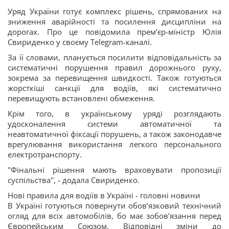
Уряд України готує комплекс рішень, спрямованих на
зниження аварійності та посилення дисципліни на
дорогах. Про це повідомила премʼєр-міністр Юлія
Свириденко у своєму Telegram-каналі.
За її словами, планується посилити відповідальність за
систематичні порушення правил дорожнього руху,
зокрема за перевищення швидкості. Також готуються
жорсткіші санкції для водіїв, які систематично
перевищують встановлені обмеження.
Крім того, в українському уряді розглядають
удосконалення системи автоматичної та
неавтоматичної фіксації порушень, а також законодавче
врегулювання використання легкого персонального
електротранспорту.
"Фінальні рішення мають враховувати пропозиції
суспільства", - додала Свириденко.
Нові правила для водіїв в Україні - головні новини
В Україні готуються повернути обов’язковий технічний
огляд для всіх автомобілів, бо має зобов’язання перед
Європейським Союзом. Відповідні зміни до