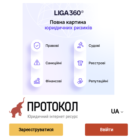
UA
Зареєструватися
Ввійти