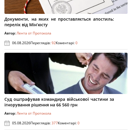
Документи, на яких не проставляється апостиль:
перелік від Мін’юсту
Автор:
Лента от Протокола
06.08.2026
Переглядів:
92
Коментарі:
0
Суд оштрафував командира військової частини за
ігнорування рішення на 66 560 грн
Автор:
Лента от Протокола
05.08.2026
Переглядів:
377
Коментарі:
0