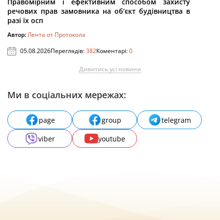
Правомірним і ефективним способом захисту
речових прав замовника на об’єкт будівництва в
разі їх осп
Автор:
Лента от Протокола
05.08.2026
Переглядів:
382
Коментарі:
0
Дивитись усі новини
Ми в соціальних мережах:
page
group
telegram
viber
youtube