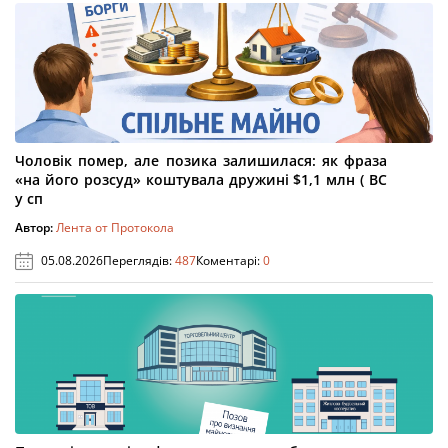
Чоловік помер, але позика залишилася: як фраза
«на його розсуд» коштувала дружині $1,1 млн ( ВС
у сп
Автор:
Лента от Протокола
05.08.2026
Переглядів:
487
Коментарі:
0