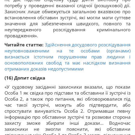
потребу у проведенні вказаної слідчої (розшукової) дії.
Захисник лише обмежується загальною вказівкою про
встановлення обставин зустрічі, які могли мати суттєве
значення для забезпечення швидкого, повного та
неупередженого розслідування кримінального
провадження».
Читайте статтю:
Здійснення досудового розслідування
неуповноваженими на те особами (органами)
визнається істотним порушенням прав людини і
основоположних свобод та має наслідком визнання
отриманих доказів недопустимими
(16) Допит свідка
«У судовому засіданні захисники вказали, що покази
Особа 1 як свідка про підстави та обставини її зустрічі із
Особа 2, а також про питання, які обговорювалися під
час такої зустрічі, можуть або підтвердити, або
спростувати винуватість Особа 2. Отримавши певну
інформацію про обставини зустрічі та розмови сторона
захисту зможе збирати інші докази… Водночас
захисники не змогли пояснити, які обставини
спілкування між Особа 1 та Особа 2 мають відношення