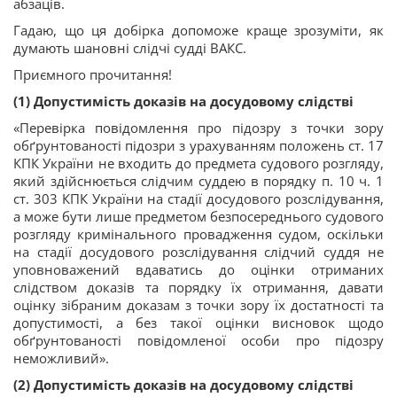
абзаців.
Гадаю, що ця добірка допоможе краще зрозуміти, як
думають шановні слідчі судді ВАКС.
Приємного прочитання!
(1) Допустимість доказів на досудовому слідстві
«Перевірка повідомлення про підозру з точки зору
обґрунтованості підозри з урахуванням положень ст. 17
КПК України не входить до предмета судового розгляду,
який здійснюється слідчим суддею в порядку п. 10 ч. 1
ст. 303 КПК України на стадії досудового розслідування,
а може бути лише предметом безпосереднього судового
розгляду кримінального провадження судом, оскільки
на стадії досудового розслідування слідчий суддя не
уповноважений вдаватись до оцінки отриманих
слідством доказів та порядку їх отримання, давати
оцінку зібраним доказам з точки зору їх достатності та
допустимості, а без такої оцінки висновок щодо
обґрунтованості повідомленої особи про підозру
неможливий».
(2) Допустимість доказів на досудовому слідстві