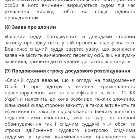
особи в його вчиненні вирішуються судом під час
ухвалення вироку, тобто на стадії судового
провадження».
(8) Заява про злочин
«Слідчий суддя погоджується із доводами сторони
захисту про відсутність у ній прізвища підозрюваного.
Водночас слідчий суддя звертає увагу, що зазначена
заява не містить вичерпного переліку осіб, які, на думку
заявника, причетні до готування до такого злочину…»
(9) Продовження строку досудового розслідування
«Слідчій суддя вважає, що з огляду на повідомлення
Особі 1 про підозру у вчинені кримінального
правопорушення, яке за класифікацію ч. 6 ст. 12 КК
України належить до кола особливо тяжких злочинів,
кількісний склад сторони захисту, а також активність та
ефективність захисту підозрюваного (велику кількість
поданих ними клопотань, заяв та скарг, як стороні
обвинувачення так і слідчим суддям) <…> обсяг та
строки здійснення судового контролю слідчими
суддями у цьому кримінальному провадженні за