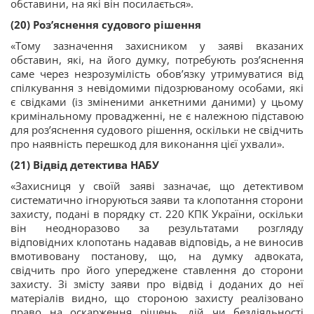
обставини, на які він посилається».
(20) Роз’яснення судового рішення
«Тому зазначення захисником у заяві вказаних
обставин, які, на його думку, потребують роз’яснення
саме через незрозумілість обов’язку утримуватися від
спілкування з невідомими підозрюваному особами, які
є свідками (із зміненими анкетними даними) у цьому
кримінальному провадженні, не є належною підставою
для роз’яснення судового рішення, оскільки не свідчить
про наявність перешкод для виконання цієї ухвали».
(21) Відвід детектива НАБУ
«Захисниця у своїй заяві зазначає, що детективом
систематично ігноруються заяви та клопотання сторони
захисту, подані в порядку ст. 220 КПК України, оскільки
він неодноразово за результатами розгляду
відповідних клопотань надавав відповідь, а не виносив
вмотивовану постанову, що, на думку адвоката,
свідчить про його упереджене ставлення до сторони
захисту. Зі змісту заяви про відвід і доданих до неї
матеріалів видно, що стороною захисту реалізовано
право на оскарження рішень, дій чи бездіяльності