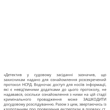
«Детектив у судовому засіданні зазначив, що
захисникам надано для ознайомлення розсекречений
протокол НСРД. Водночас доступ для носіїв інформації,
які є невід’ємними додатками до цього протоколу, не
надавався, оскільки ознайомлення з ними на цій стадії
кримінального провадження може ЗАШКОДИТИ
досудовому розслідуванню. Разом з цим, звертаючись із
клопотанням про проведення експертизи в порядку ст.