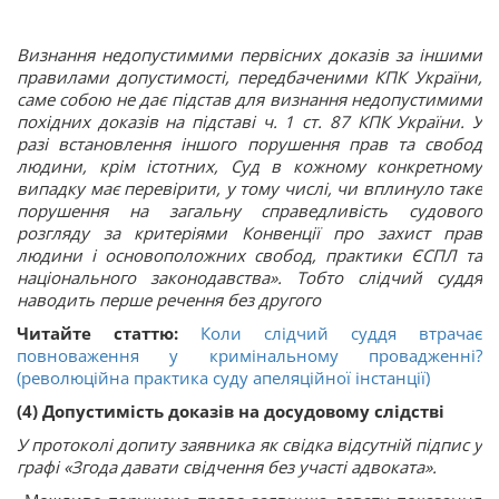
Визнання недопустимими первісних доказів за іншими
правилами допустимості, передбаченими КПК України,
саме собою не дає підстав для визнання недопустимими
похідних доказів на підставі ч. 1 ст. 87 КПК України. У
разі встановлення іншого порушення прав та свобод
людини, крім істотних, Суд в кожному конкретному
випадку має перевірити, у тому числі, чи вплинуло таке
порушення на загальну справедливість судового
розгляду за критеріями Конвенції про захист прав
людини і основоположних свобод, практики ЄСПЛ та
національного законодавства». Тобто слідчий суддя
наводить перше речення без другого
Читайте статтю:
Коли слідчий суддя втрачає
повноваження у кримінальному провадженні?
(революційна практика суду апеляційної інстанції)
(4) Допустимість доказів на досудовому слідстві
У протоколі допиту заявника як свідка відсутній підпис у
графі «Згода давати свідчення без участі адвоката».