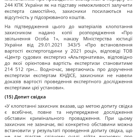
244 КПК України як на підставу неможливості залучити
експерта самостійно, захисники посилаються на
відсутність у підозрюваного коштів.
На підтвердження цього до матеріалів клопотання
захисником надано копії розпорядження «Про
звільнення Особа 1», наказу Міністерства юстиції
України від 29.01.2021 343/5 «Про встановлення
вартості експертогодини у 2021 році», відповіді ТОВ
«Центр судових експертиз «Альтернатива», відповідно
до якої орієнтовна вартість експертизи становитиме
214 512 грн… Водночас, звертаючись про доручення
експертизи експертам КНДІСЕ, захисники не навели
доказів вартості проведення експертного дослідження
експертами цієї установи».
(15) Допит свідка
«У клопотанні захисник вказав, що метою допиту свідка
є всебічне, повне та неупереджене дослідження
обставин кримінального провадження. При цьому
захисник не зазначає, які конкретно обставини можна
встановити у результаті проведення допиту свідка, що
не дає підстав слідчому судді дійти висновку про