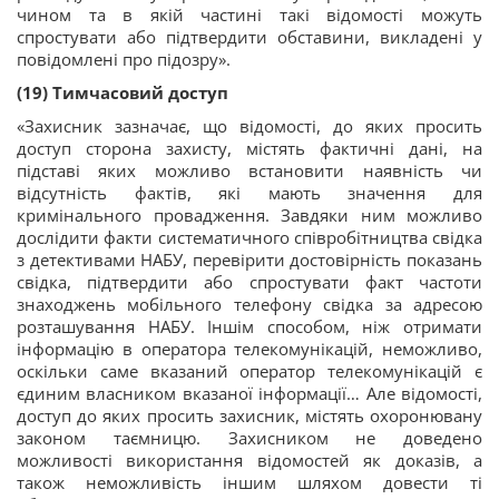
чином та в якій частині такі відомості можуть
спростувати або підтвердити обставини, викладені у
повідомлені про підозру».
(19) Тимчасовий доступ
«Захисник зазначає, що відомості, до яких просить
доступ сторона захисту, містять фактичні дані, на
підставі яких можливо встановити наявність чи
відсутність фактів, які мають значення для
кримінального провадження. Завдяки ним можливо
дослідити факти систематичного співробітництва свідка
з детективами НАБУ, перевірити достовірність показань
свідка, підтвердити або спростувати факт частоти
знаходжень мобільного телефону свідка за адресою
розташування НАБУ. Іншім способом, ніж отримати
інформацію в оператора телекомунікацій, неможливо,
оскільки саме вказаний оператор телекомунікацій є
єдиним власником вказаної інформації… Але відомості,
доступ до яких просить захисник, містять охоронювану
законом таємницю. Захисником не доведено
можливості використання відомостей як доказів, а
також неможливість іншим шляхом довести ті