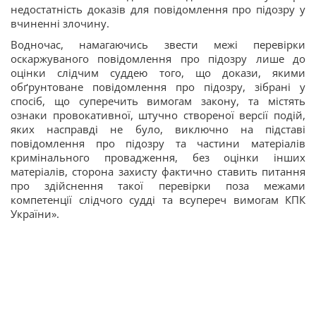
недостатність доказів для повідомлення про підозру у
вчиненні злочину.
Водночас, намагаючись звести межі перевірки
оскаржуваного повідомлення про підозру лише до
оцінки слідчим суддею того, що докази, якими
обґрунтоване повідомлення про підозру, зібрані у
спосіб, що суперечить вимогам закону, та містять
ознаки провокативної, штучно створеної версії подій,
яких насправді не було, виключно на підставі
повідомлення про підозру та частини матеріалів
кримінального провадження, без оцінки інших
матеріалів, сторона захисту фактично ставить питання
про здійснення такої перевірки поза межами
компетенції слідчого судді та всупереч вимогам КПК
України».