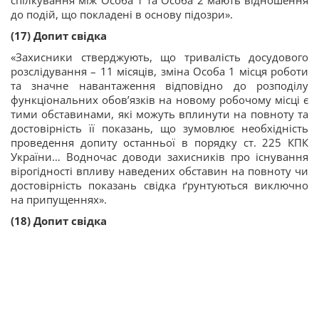
до подій, що покладені в основу підозри».
(17) Допит свідка
«Захисники стверджують, що тривалість досудового
розслідування – 11 місяців, зміна Особа 1 місця роботи
та значне навантаження відповідно до розподілу
функціональних обов’язків на новому робочому місці є
тими обставинами, які можуть вплинути на повноту та
достовірність її показань, що зумовлює необхідність
проведення допиту останньої в порядку ст. 225 КПК
України… Водночас доводи захисників про існування
вірогідності впливу наведених обставин на повноту чи
достовірність показань свідка ґрунтуються виключно
на припущеннях».
(18) Допит свідка