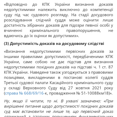
«Відповідно до КПК України визнання доказів
недопустимими належить виключно до компетенції
суду під час судового розгляду. На стадії досудового
розслідування слідчий суддя може оцінити лише
достатність зібраних доказів для підозри певної особі у
вчиненні кримінального правопорушення, не
вдаючись до їх оцінки як допустимих».
(3) Допустимість доказів на досудовому слідстві
«Визнання недопустимими первісних доказів за
іншими правилами допустимості, передбаченими КПК
України, саме собою не дає підстав для визнання
недопустимими похідних доказів на підставі ч. 1 ст. 87
КПК України. Наведене також узгоджується з правовими
позиціями, викладеними в постанові колегії суддів
Третьої судової палати Касаційного кримінального суду
у складі Верховного Суду від 27 жовтня 2021 року
(
справа
№ 668/69/16-
к, провадження № 51-10088км18)».
Ну, якщо її читати, то ні. В ухвалі зазначено: «При
вирішенні питання щодо допустимості похідних доказів
суд має встановити не лише те, що первісний доказ
отриманий з істотним порушенням фундаментальних