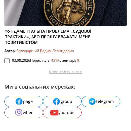
ФУНДАМЕНТАЛЬНА ПРОБЛЕМА «СУДОВОЇ
ПРАКТИКИ», АБО ПРОШУ ВВАЖАТИ МЕНЕ
ПОЗИТИВІСТОМ
Автор:
Володарский Вадим Леонидович
03.08.2026
Переглядів:
431
Коментарі:
0
Дивитись усі статті
Ми в соціальних мережах:
page
group
telegram
viber
youtube