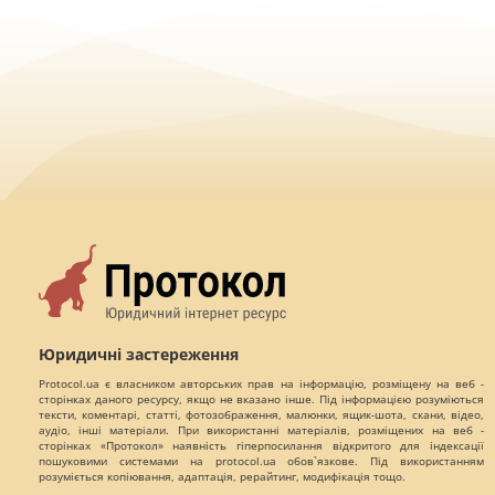
Юридичні застереження
Protocol.ua є власником авторських прав на інформацію, розміщену на веб -
сторінках даного ресурсу, якщо не вказано інше. Під інформацією розуміються
тексти, коментарі, статті, фотозображення, малюнки, ящик-шота, скани, відео,
аудіо, інші матеріали. При використанні матеріалів, розміщених на веб -
сторінках «Протокол» наявність гіперпосилання відкритого для індексації
пошуковими системами на protocol.ua обов`язкове. Під використанням
розуміється копіювання, адаптація, рерайтинг, модифікація тощо.