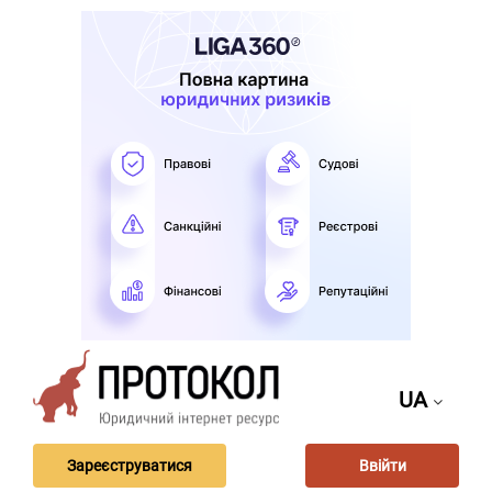
UA
Зареєструватися
Ввійти