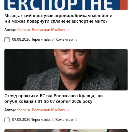
Місяць, який коштував агровиробникам мільйони.
Чи можна повернути сплачене експортне мито?
Автор:
Кравець Ростислав Юрійович
08.08.2026
Переглядів:
94
Коментарі:
0
Огляд практики ВС від Ростислава Кравця, що
опублікована з 01 по 07 серпня 2026 року
Автор:
Кравець Ростислав Юрійович
07.08.2026
Переглядів:
79
Коментарі:
0