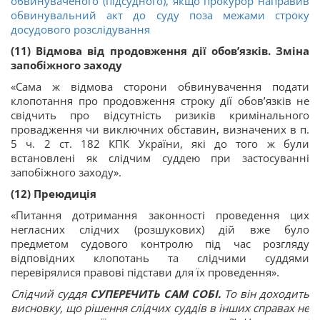
обвинуваченого (підсудного), якщо прокурор направив
обвинувальний акт до суду поза межами строку
досудового розслідування
(11) Відмова від продовження дії обов’язків. Зміна
запобіжного заходу
«Сама ж відмова сторони обвинувачення подати
клопотання про продовження строку дії обов’язків не
свідчить про відсутність ризиків кримінального
провадження чи виключних обставин, визначених в п.
5 ч. 2 ст. 182 КПК України, які до того ж були
встановлені як слідчим суддею при застосуванні
запобіжного заходу».
(12) Преюдиція
«Питання дотримання законності проведення цих
негласних слідчих (розшукових) дій вже було
предметом судового контролю під час розгляду
відповідних клопотань та слідчими суддями
перевірялися правові підстави для їх проведення».
Слідчий суддя
СУПЕРЕЧИТЬ САМ СОБІ.
То він доходить
висновку, що рішення слідчих суддів в інших справах не