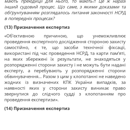
мають преюдиції для нього, то мають?! Це ж наразі
інший судовий процес. Що саме, з якими доказами та
обґрунтуванням розглядалось питання законності НСРД
в попередніх процесах?
(13) Призначення експертиз
«Об’єктивною причиною, що унеможливлює
проведення експертного дослідження стороною захисту
самостійно, є те, що засоби технічної фіксації,
використані під час проведення НСРД, та карти пам’яті,
на яких збережені їх результати, не знаходяться у
розпорядженні сторони захисту і не можуть бути надані
експерту, а перебувають у розпорядженні сторони
обвинувачення… Разом з цим у клопотанні не наведено
жодних із визначених КПК України випадків, за
наявності яких у сторони захисту виникає право
звернутися до слідчого судді з клопотанням про
проведення експертизи».
(14) Призначення експертиз