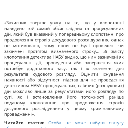
«Захисник звертає увагу на те, що у клопотанні
наведено той самий обсяг слідчих та процесуальних
дій, який був вказаний у попередньому клопотанні про
продовження строків досудового розслідування, однак
не мотивовано, чому вони не булі проведені чи
закінчені протягом визначеного строку… Зі змісту
клопотання детектива НАБУ видно, що ним зазначені як
процесуальні дії, проведення або завершення яких
потребує додаткового часу, так і їх значення для
результатів судового розгляду. Оцінити існування
наявності або відсутності підстав для не проведення
детективом НАБУ процесуальних, слідчих (розшукових)
дій можливо лише за результатами його розгляду по
суті, як і встановлення його тотожності раніше
поданому клопотанню про продовження строків
досудового розслідування у цьому кримінальному
провадженні».
Читайте статтю:
Особа не може набути статусу