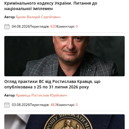
Кримінального кодексу України. Питання до
національної імплемен
Автор:
Буняк Валерій Сергійович
04.08.2026
Переглядів:
820
Коментарі:
0
Огляд практики ВС від Ростислава Кравця, що
опублікована з 25 по 31 липня 2026 року
Автор:
Кравець Ростислав Юрійович
03.08.2026
Переглядів:
482
Коментарі:
0