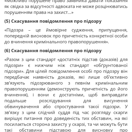
«Можливо порушене право заявника давати показання
як свідка за відсутності адвоката не може розцінюватись
порушенням права на захист…»
(5) Скасування повідомлення про підозру
«Підозра – це ймовірне судження, припущення,
попередній висновок про причетність конкретної особи
до вчинення кримінального правопорушення».
(6) Скасування повідомлення про підозру
«Разом з цим стандарт «достатніх підстав (доказів) для
підозри» є нижчим ніж стандарт «обґрунтованої
підозри». Для цілей повідомлення особі про підозру він
передбачає наявність доказів, які лише об’єктивно
зв’язують підозрюваного з певнім кримінальним
правопорушенням (демонструють причетність до його
вчинення), і вони є достатніми, щоб виправдати
подальше розслідування для висунення
обвинувачення або спростування такої підозри. У
зв’язку з цим слідчий суддя під час розгляду скарги
вирішує питання про доведеність тих обставин, на які
посилається сторона захисту у скарзі, та чи можуть бути
такі обставини підставою для висновку про