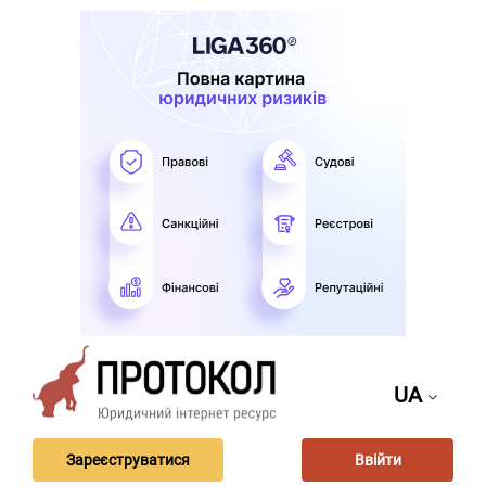
UA
Зареєструватися
Ввійти