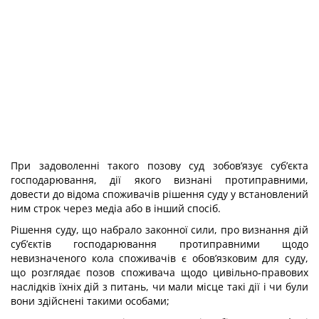
При задоволенні такого позову суд зобов’язує суб’єкта
господарювання, дії якого визнані протиправними,
довести до відома споживачів рішення суду у встановлений
ним строк через медіа або в інший спосіб.
Рішення суду, що набрало законної сили, про визнання дій
суб’єктів господарювання протиправними щодо
невизначеного кола споживачів є обов’язковим для суду,
що розглядає позов споживача щодо цивільно-правових
наслідків їхніх дій з питань, чи мали місце такі дії і чи були
вони здійснені такими особами;