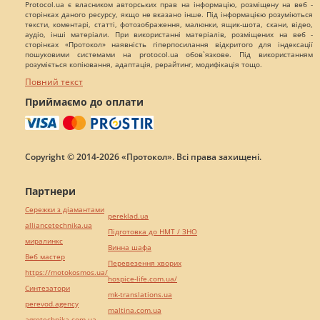
Protocol.ua є власником авторських прав на інформацію, розміщену на веб -
сторінках даного ресурсу, якщо не вказано інше. Під інформацією розуміються
тексти, коментарі, статті, фотозображення, малюнки, ящик-шота, скани, відео,
аудіо, інші матеріали. При використанні матеріалів, розміщених на веб -
сторінках «Протокол» наявність гіперпосилання відкритого для індексації
пошуковими системами на protocol.ua обов`язкове. Під використанням
розуміється копіювання, адаптація, рерайтинг, модифікація тощо.
Повний текст
Приймаємо до оплати
Copyright © 2014-2026 «Протокол». Всі права захищені.
Партнери
Сережки з діамантами
pereklad.ua
alliancetechnika.ua
Підготовка до НМТ / ЗНО
миралинкс
Винна шафа
Веб мастер
Перевезення хворих
https://motokosmos.ua/
hospice-life.com.ua/
Синтезатори
mk-translations.ua
perevod.agency
maltina.com.ua
agrotechnika.com.ua