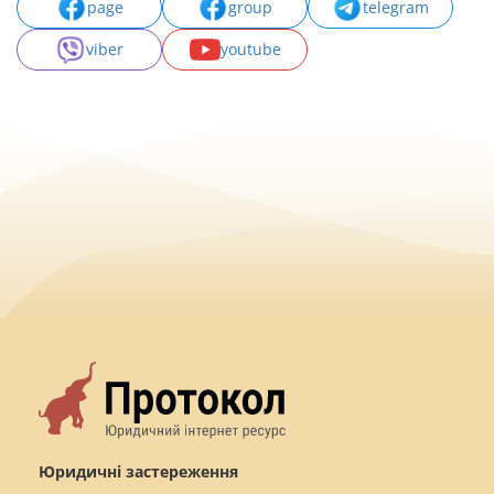
page
group
telegram
viber
youtube
Юридичні застереження