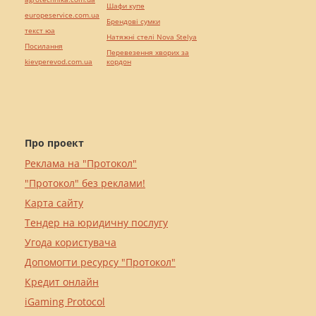
Шафи купе
europeservice.com.ua
Брендові сумки
текст юа
Натяжні стелі Nova Stelya
Посилання
Перевезення хворих за
kievperevod.com.ua
кордон
Про проект
Реклама на "Протокол"
"Протокол" без реклами!
Карта сайту
Тендер на юридичну послугу
Угода користувача
Допомогти ресурсу "Протокол"
Кредит онлайн
iGaming Protocol