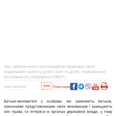
Про забезпечення організаційно-правових умов
соціального захисту дітей-сиріт та дітей, позбавлених
батьківського піклування (ЗМІСТ)
5006
Інші закони
Переглядів
Батьки-вихователі є особами, які заміняють батьків,
законними представниками своїх вихованців і захищають
їхні права та інтереси в органах державної влади, у тому