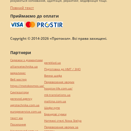
розуміється копіювання, адаптація, рерайтинг, модифікація тощо.
Повний текст
Приймаємо до оплати
Copyright © 2014-2026 «Протокол». Всі права захищені.
Партнери
Сережки з діамантами
pereklad.ua
alliancetechnika.ua
Підготовка до НМТ / ЗНО
миралинкс
Винна шафа
Веб мастер
Перевезення хворих
https://motokosmos.ua/
hospice-life.com.ua/
Синтезатори
mk-translations.ua
perevod.agency
maltina.com.ua
agrotechnika.com.ua
Шафи купе
europeservice.com.ua
Брендові сумки
текст юа
Натяжні стелі Nova Stelya
Посилання
Перевезення хворих за
kievperevod.com.ua
кордон