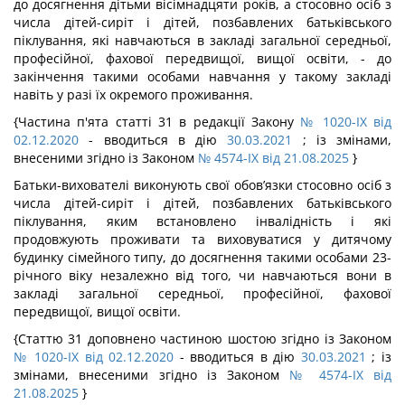
до досягнення дітьми вісімнадцяти років, а стосовно осіб з
числа дітей-сиріт і дітей, позбавлених батьківського
піклування, які навчаються в закладі загальної середньої,
професійної, фахової передвищої, вищої освіти, - до
закінчення такими особами навчання у такому закладі
навіть у разі їх окремого проживання.
{Частина п'ята статті 31 в редакції Закону
№ 1020-IX від
02.12.2020
- вводиться в дію
30.03.2021
; із змінами,
внесеними згідно із Законом
№ 4574-IX від 21.08.2025
}
Батьки-вихователі виконують свої обов’язки стосовно осіб з
числа дітей-сиріт і дітей, позбавлених батьківського
піклування, яким встановлено інвалідність і які
продовжують проживати та виховуватися у дитячому
будинку сімейного типу, до досягнення такими особами 23-
річного віку незалежно від того, чи навчаються вони в
закладі загальної середньої, професійної, фахової
передвищої, вищої освіти.
{Статтю 31 доповнено частиною шостою згідно із Законом
№ 1020-IX від 02.12.2020
- вводиться в дію
30.03.2021
; із
змінами, внесеними згідно із Законом
№ 4574-IX від
21.08.2025
}