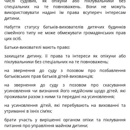
числі судових, як опікуни або піклувальники без
спеціальних на те повноважень. Вони не можуть
використовувати надані їм права всупереч інтересам
дитини.
Набуття статусу батьків-вихователів дитячих будинків
сімейного типу не може обмежувати громадянських прав
цих осіб.
Батьки-вихователі мають право:
захищати дитину, її права та інтереси як опікуни або
піклувальники без спеціальних на те повноважень;
на звернення до суду з позовом про позбавлення
батьківських прав батьків дітей-вихованців;
на звернення до суду з позовом про скасування
усиновлення чи визнання його недійсним щодо дітей, які
проживали разом з ними та передані на усиновлення;
на усиновлення дітей, які перебувають на вихованні та
утриманні в їхніх сім’ях;
брати участь у вирішенні органом опіки та піклування
питання про управління майном дитини;