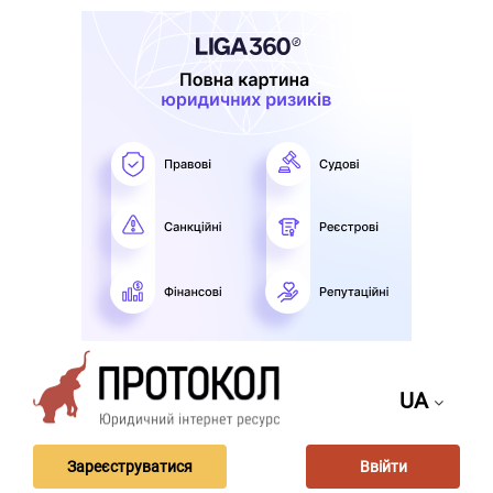
UA
Зареєструватися
Ввійти