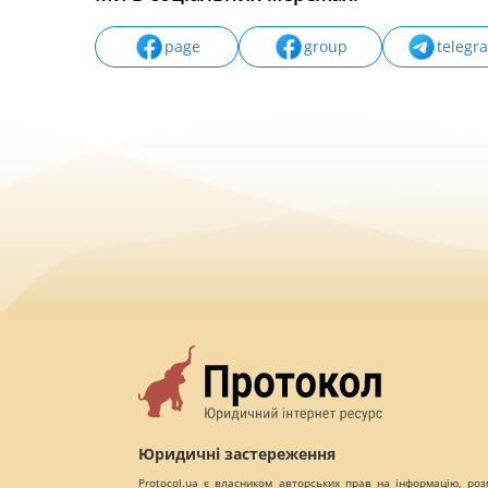
page
group
telegr
Юридичні застереження
Protocol.ua є власником авторських прав на інформацію, роз