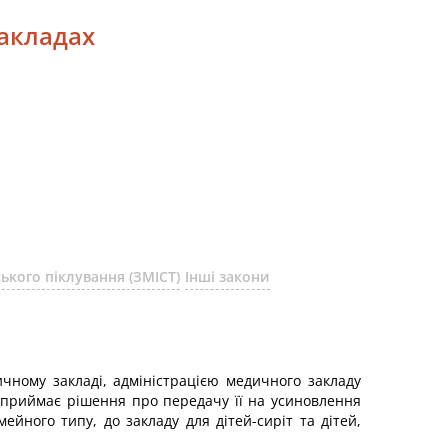
закладах
ького піклування (ЗМІСТ)
Інші закони
ичному закладі, адміністрацією медичного закладу
у приймає рішення про передачу її на усиновлення
ейного типу, до закладу для дітей-сиріт та дітей,