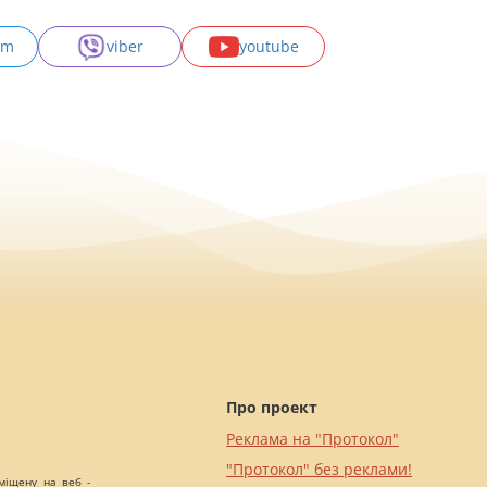
am
viber
youtube
Про проект
Реклама на "Протокол"
"Протокол" без реклами!
міщену на веб -