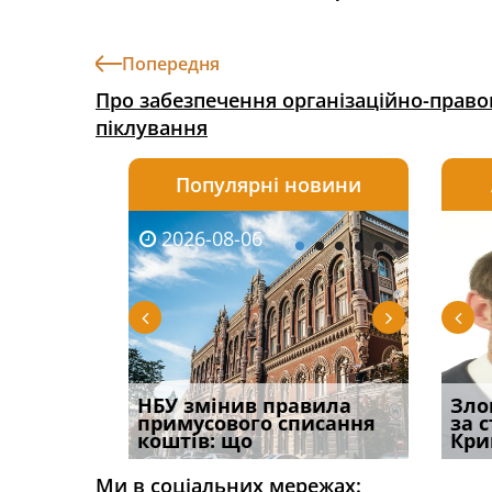
Попередня
Про забезпечення організаційно-правов
піклування
Популярні новини
2026-08-06
2026-08-03
2026-
20
і
НБУ змінив правила
Водії можуть отримати
Якщо с
Зло
способом
примусового списання
компенсацію за
відшк
за 
вих
коштів: що
незаконні дії
наявні
Кри
Ми в соціальних мережах: