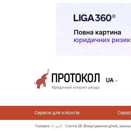
UA
Сервіси для клієнтів
Серві
...
Головна
Стаття 28. Влаштування дітей, залиш