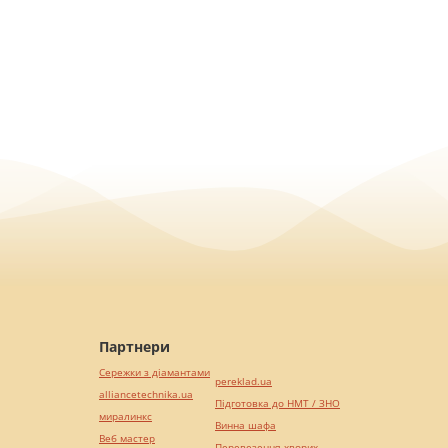
Партнери
Сережки з діамантами
pereklad.ua
alliancetechnika.ua
Підготовка до НМТ / ЗНО
миралинкс
Винна шафа
Веб мастер
Перевезення хворих