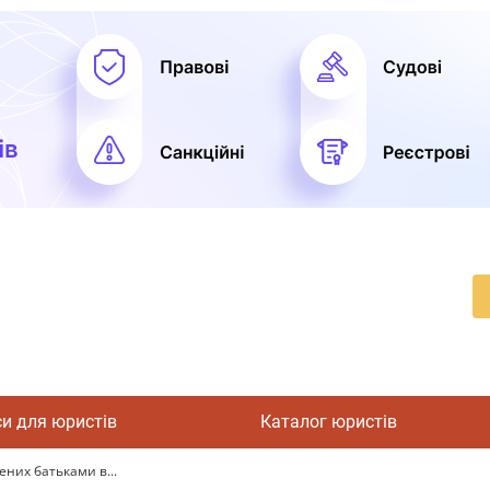
си для юристів
Каталог юристів
ених батьками в...