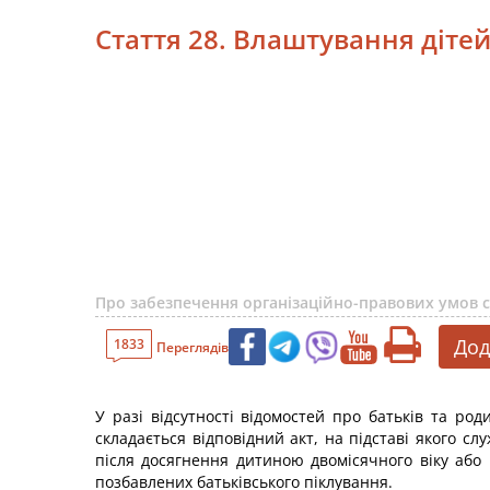
Стаття 28. Влаштування діте
Про забезпечення організаційно-правових умов со
Дод
1833
Переглядів
У разі відсутності відомостей про батьків та ро
складається відповідний акт, на підставі якого 
після досягнення дитиною двомісячного віку або в
позбавлених батьківського піклування.