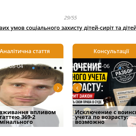
29/55
их умов соціального захисту дітей-сиріт та діте
Аналітична стаття
Консультації
08-06
26-08-04
2026-08-05
2026-08-06
2026-08-04
2026-08-06
2026-07-30
уд встановив для
вживання впливом
Особливості захисту у
Документи, на яких не
Переоформлення
Исключение с воинс
Восьмий ААС фак
одування шкоди
статтею 369-2
кримінальному
проставляється
відстрочки за іншою
учета по возрасту:
підтвердив, що 
с
мінального
провадженні: я
апостиль: пер
підставою: нов
возможно
може скас