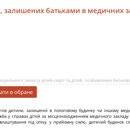
й, залишених батьками в медичних 
ціального захисту дітей-сиріт та дітей, позбавлених батьківс
ати в обране
дичів дитини, залишеної в пологовому будинку чи іншому мед
служба у справах дітей за місцезнаходженням медичного заклад
лаштування під опіку, у прийомну сім’ю, дитячий будинок сім