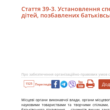
Стаття 39-3. Установлення сп
дітей, позбавлених батьківс
Про забезпечення організаційно-правових умов со
Дод
1525
Переглядів
Місцеві органи виконавчої влади, органи місцев
науковими товариствами та творчими спілками, 
батьківського піклування, - студентів вищих зак