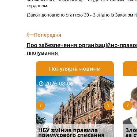
кордоном.
{Закон доповнено статтею 39 - 3 згідно із Законом
№
Попередня
Про забезпечення організаційно-правов
піклування
Популярні новини
2026-08-06
2026-08-03
2026-
20
і
НБУ змінив правила
Водії можуть отримати
Якщо с
Зло
способом
примусового списання
компенсацію за
відшк
за 