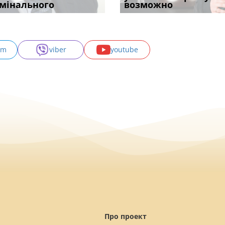
с
мінального
провадженні: я
апостиль: пер
підставою: нов
возможно
може скас
am
viber
youtube
Про проект