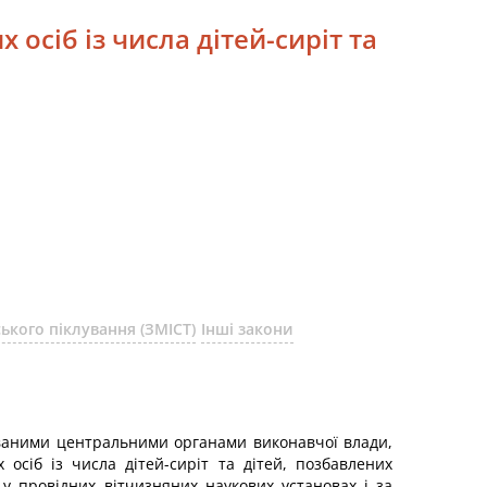
осіб із числа дітей-сиріт та
ького піклування (ЗМІСТ)
Інші закони
ованими центральними органами виконавчої влади,
сіб із числа дітей-сиріт та дітей, позбавлених
 у провідних вітчизняних наукових установах і за