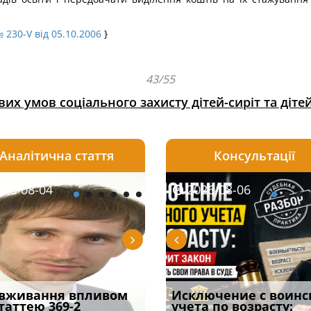
 230-V від 05.10.2006
}
43/55
их умов соціального захисту дітей-сиріт та діте
Аналітична стаття
Консультації
08-06
26-08-04
2026-08-05
2026-08-06
2026-08-04
2026-08-06
2026-07-30
уд встановив для
вживання впливом
Особливості захисту у
Документи, на яких не
Переоформлення
Исключение с воинс
Восьмий ААС фак
одування шкоди
статтею 369-2
кримінальному
проставляється
відстрочки за іншою
учета по возрасту:
підтвердив, що 