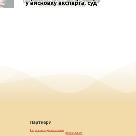
частини за ігн
опублі
доведенн
у висновку експерта, суд
фраза «на
ПРАКТИКИ», АБО 
віком: чи мож
вказане ма
Партнери
Сережки з діамантами
pereklad.ua