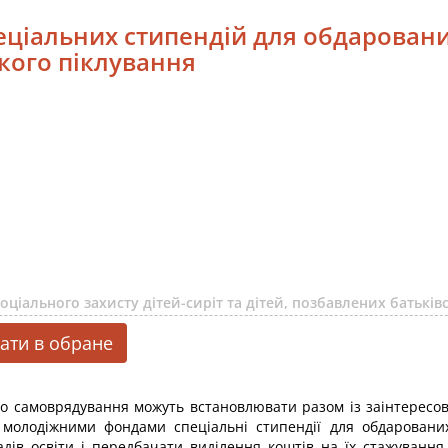
еціальних стипендій для обдарованих 
ького піклування
ціального захисту дітей-сиріт та дітей, позбавлених батьківс
ати в обране
ого самоврядування можуть встановлювати разом із заінтерес
молодіжними фондами спеціальні стипендії для обдарованих о
ладів освіти і передбачати виділення коштів на їх стажування