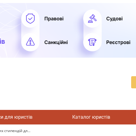
си для юристів
Каталог юристів
х стипендій дл...