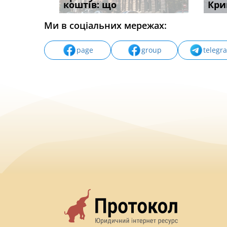
вих
коштів: що
незаконні дії
наявні
Кри
Ми в соціальних мережах:
page
group
telegr