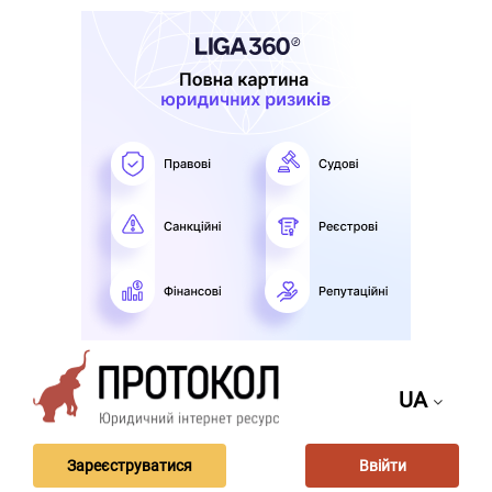
UA
Зареєструватися
Ввійти