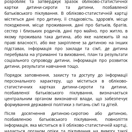
розробляє та затверджує зразок обліково-статистичної
картки дитини-сироти та дитини, позбавленої
батьківського піклування. В обліково-статистичній картці
містяться дані про дитину, її спадковість, здоров’я, місце
походження, місце проживання, дані про батьків, братів,
сестер і близьких родичів, дані про майно, про житло, в
якому проживала така дитина, або яке належить їй на
праві власності, або яке закріплене за дитиною на інших
підставах, інформація про заклади та сім’ї, де дитина
перебувала на утриманні та вихованні, план та результати
соціального супроводу дитини, інформація про розвиток
дитини, результати навчання тощо.
Порядок заповнення, захисту та доступу до інформації
персонального характеру, що міститься в обліково-
статистичних картках дитини-сироти та дитини,
позбавленої батьківського піклування, визначається
центральним органом виконавчої влади, що забезпечує
формування державної політики з питань сім’ї та дітей.
Після досягнення дитиною-сиротою або дитиною,
позбавленою батьківського піклування, повноліття
інформація, яка міститься в її обліково-статистичній картці,
надається органом опіки та піклування на вимогу такої