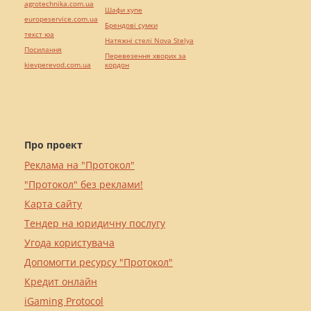
agrotechnika.com.ua
Шафи купе
europeservice.com.ua
Брендові сумки
текст юа
Натяжні стелі Nova Stelya
Посилання
Перевезення хворих за
kievperevod.com.ua
кордон
Про проект
Реклама на "Протокол"
"Протокол" без реклами!
Карта сайту
Тендер на юридичну послугу
Угода користувача
Допомогти ресурсу "Протокол"
Кредит онлайн
iGaming Protocol