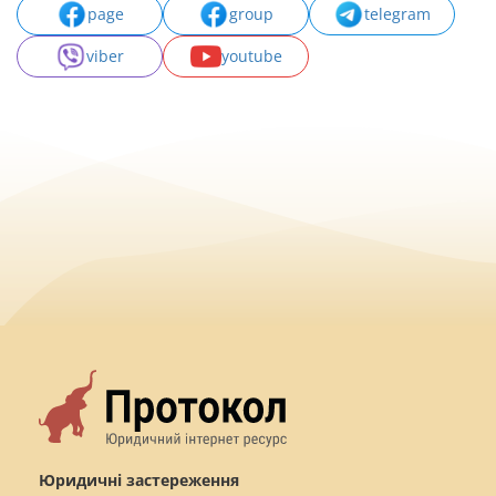
page
group
telegram
viber
youtube
Юридичні застереження