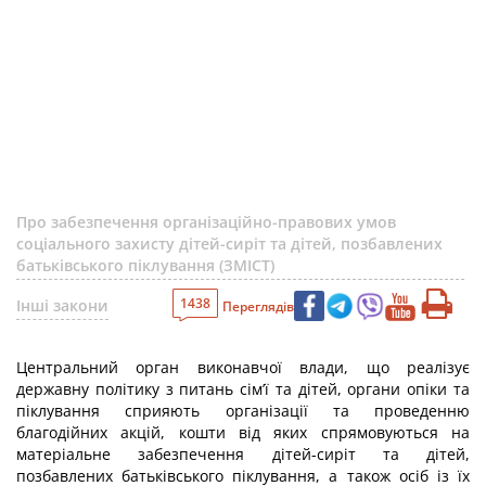
Про забезпечення організаційно-правових умов
соціального захисту дітей-сиріт та дітей, позбавлених
батьківського піклування (ЗМІСТ)
1438
Інші закони
Переглядів
Центральний орган виконавчої влади, що реалізує
державну політику з питань сім’ї та дітей, органи опіки та
піклування сприяють організації та проведенню
благодійних акцій, кошти від яких спрямовуються на
матеріальне забезпечення дітей-сиріт та дітей,
позбавлених батьківського піклування, а також осіб із їх