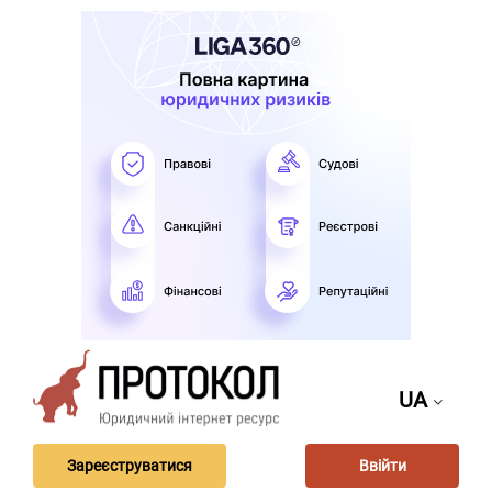
UA
Зареєструватися
Ввійти