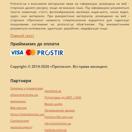
Protocol.ua є власником авторських прав на інформацію, розміщену на веб -
сторінках даного ресурсу, якщо не вказано інше. Під інформацією розуміються
тексти, коментарі, статті, фотозображення, малюнки, ящик-шота, скани, відео,
аудіо, інші матеріали. При використанні матеріалів, розміщених на веб -
сторінках «Протокол» наявність гіперпосилання відкритого для індексації
пошуковими системами на protocol.ua обов`язкове. Під використанням
розуміється копіювання, адаптація, рерайтинг, модифікація тощо.
Повний текст
Приймаємо до оплати
Copyright © 2014-2026 «Протокол». Всі права захищені.
Партнери
Сережки з діамантами
pereklad.ua
alliancetechnika.ua
Підготовка до НМТ / ЗНО
миралинкс
Винна шафа
Веб мастер
Перевезення хворих
https://motokosmos.ua/
hospice-life.com.ua/
Синтезатори
mk-translations.ua
perevod.agency
maltina.com.ua