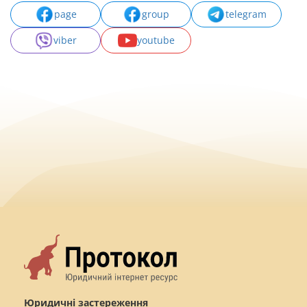
page
group
telegram
viber
youtube
Юридичні застереження