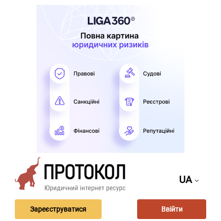
UA
Зареєструватися
Ввійти