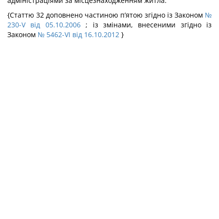
адміністраціями за місцезнаходженням житла.
{Статтю 32 доповнено частиною п’ятою згідно із Законом
№
230-V від 05.10.2006
; із змінами, внесеними згідно із
Законом
№ 5462-VI від 16.10.2012
}