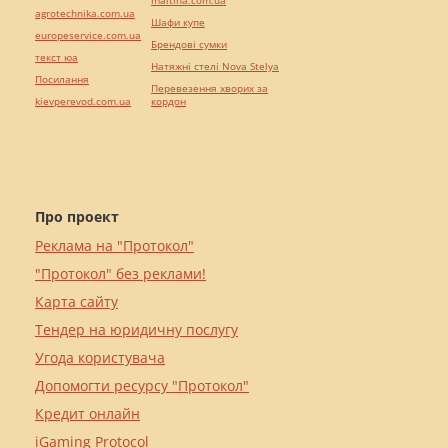
maltina.com.ua
agrotechnika.com.ua
Шафи купе
europeservice.com.ua
Брендові сумки
текст юа
Натяжні стелі Nova Stelya
Посилання
Перевезення хворих за
kievperevod.com.ua
кордон
Про проект
Реклама на "Протокол"
"Протокол" без реклами!
Карта сайту
Тендер на юридичну послугу
Угода користувача
Допомогти ресурсу "Протокол"
Кредит онлайн
iGaming Protocol