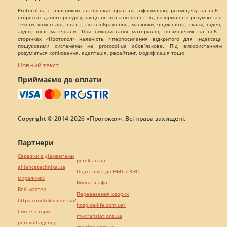
Protocol.ua є власником авторських прав на інформацію, розміщену на веб -
сторінках даного ресурсу, якщо не вказано інше. Під інформацією розуміються
тексти, коментарі, статті, фотозображення, малюнки, ящик-шота, скани, відео,
аудіо, інші матеріали. При використанні матеріалів, розміщених на веб -
сторінках «Протокол» наявність гіперпосилання відкритого для індексації
пошуковими системами на protocol.ua обов`язкове. Під використанням
розуміється копіювання, адаптація, рерайтинг, модифікація тощо.
Повний текст
Приймаємо до оплати
Copyright © 2014-2026 «Протокол». Всі права захищені.
Партнери
Сережки з діамантами
pereklad.ua
alliancetechnika.ua
Підготовка до НМТ / ЗНО
миралинкс
Винна шафа
Веб мастер
Перевезення хворих
https://motokosmos.ua/
hospice-life.com.ua/
Синтезатори
mk-translations.ua
perevod.agency