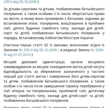
230-V від 05.10.2006
}
За дітьми-сиротами та дітьми, позбавленими батьківського
піклування, а також особами з їх числа зберігається право
на житло, в якому вони проживали з батьками, рідними до
встановлення опіки, піклування, влаштування в прийомні
сім’ї, дитячі будинки сімейного типу, заклади для дітей-
сиріт та дітей, позбавлених батьківського піклування, у
порядку, встановленому Кабінетом Міністрів України.
{Частина перша статті 32 із змінами, внесеними згідно із
Законом
№ 230-V від 05.10.2006
; в редакції Закону
№ 2394-
VI від 01.07.2010
}
Місцеві державні адміністрації, органи місцевого
самоврядування за місцем знаходження житла дітей несуть
відповідальність за збереження зазначеного у частині
першій цієї статті житла і повернення його дітям-сиротам
та дітям, позбавленим батьківського піклування, а також
особам з їх числа після завершення терміну перебування у
сім’ї опікуна чи піклувальника, прийомній сім’ї, дитячому
будинку сімейного типу, закладі для дітей-сиріт та дітей,
позбавлених батьківського піклування.
{Частина друга статті 32 із змінами, внесеними згідно із