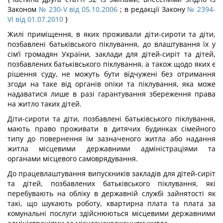
Законом
№ 230-V від 05.10.2006
; в редакції Закону
№ 2394-
VI від 01.07.2010
}
Жилі приміщення, в яких проживали діти-сироти та діти,
позбавлені батьківського піклування, до влаштування їх у
сім’ї громадян України, заклади для дітей-сиріт та дітей,
позбавлених батьківського піклування, а також щодо яких є
рішення суду, не можуть бути відчужені без отримання
згоди на таке від органів опіки та піклування, яка може
надаватися лише в разі гарантування збереження права
на житло таких дітей.
Діти-сироти та діти, позбавлені батьківського піклування,
мають право проживати в дитячих будинках сімейного
типу до повернення їм зазначеного житла або надання
житла місцевими державними адміністраціями та
органами місцевого самоврядування.
До працевлаштування випускників закладів для дітей-сиріт
та дітей, позбавлених батьківського піклування, які
перебувають на обліку в державній службі зайнятості як
такі, що шукають роботу, квартирна плата та плата за
комунальні послуги здійснюються місцевими державними