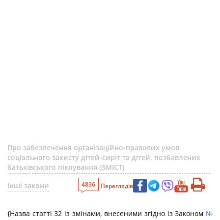
Про забезпечення організаційно-правових умов
соціального захисту дітей-сиріт та дітей, позбавлених
батьківського піклування (ЗМІСТ)
4836
Інші закони
Переглядів
{Назва статті 32 із змінами, внесеними згідно із Законом
№