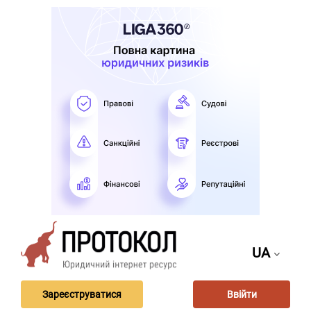
UA
Зареєструватися
Ввійти