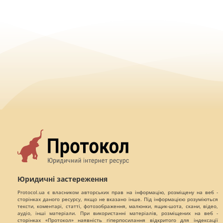
Юридичні застереження
Protocol.ua є власником авторських прав на інформацію, розміщену на веб -
сторінках даного ресурсу, якщо не вказано інше. Під інформацією розуміються
тексти, коментарі, статті, фотозображення, малюнки, ящик-шота, скани, відео,
аудіо, інші матеріали. При використанні матеріалів, розміщених на веб -
сторінках «Протокол» наявність гіперпосилання відкритого для індексації