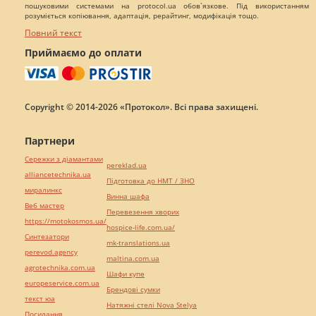
пошуковими системами на protocol.ua обов`язкове. Під використанням
розуміється копіювання, адаптація, рерайтинг, модифікація тощо.
Повний текст
Приймаємо до оплати
Copyright © 2014-2026 «Протокол». Всі права захищені.
Партнери
Сережки з діамантами
pereklad.ua
alliancetechnika.ua
Підготовка до НМТ / ЗНО
миралинкс
Винна шафа
Веб мастер
Перевезення хворих
https://motokosmos.ua/
hospice-life.com.ua/
Синтезатори
mk-translations.ua
perevod.agency
maltina.com.ua
agrotechnika.com.ua
Шафи купе
europeservice.com.ua
Брендові сумки
текст юа
Натяжні стелі Nova Stelya
Посилання