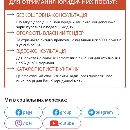
ДЛЯ ОТРИМАННЯ ЮРИДИЧНИХ ПОСЛУГ:
БЕЗКОШТОВНА КОНСУЛЬТАЦІЯ
Швидку відповідь на Ваш юридичний питання допоможе
зорієнтуватися в подальших діях.
ОГОЛОСІТЬ ВЛАСНИЙ ТЕНДЕР
Та отримаєте вигідну пропозицію від більш ніж 5000 юристів
з усієї України.
ВІДЕО-КОНСУЛЬТАЦІЯ
Для юриста це сучасне і ефективне рішення для отримання
необхідної інформації
КАТАЛОГ ЮРИСТІВ УКРАЇНИ
Це ефективний спосіб знайти надійного і професійного
виконавця для Вашої юридичної мети
Ми в соціальних мережах:
page
group
telegram
viber
youtube