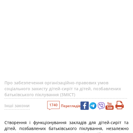
Про забезпечення організаційно-правових умов
соціального захисту дітей-сиріт та дітей, позбавлених
батьківського піклування (ЗМІСТ)
1740
Інші закони
Переглядів
Створення і функціонування закладів для дітей-сиріт та
дітей, позбавлених батьківського піклування, незалежно