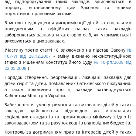
від підпорядкування таких закладів, здійснюються в
порядку, встановленому цим Законом та іншими
нормативно-правовими актами.
З метою недопущення дискримінації дітей за соціальним
походженням в офіційних назвах таких закладів
забороняється зазначати категорію осіб, які утримуються і
виховуються в цих закладах.
{Частину третю статті 18 виключено на підставі Закону
№
107-VI від 28.12.2007
- зміну визнано неконституційною
згідно з Рішенням Конституційного Суду
№ 10-рп/2008 від
22.05.2008
}
Порядок створення, реорганізації, ліквідації закладів для
дітей-сиріт та дітей, позбавлених батьківського піклування,
а також положення про ці заклади затверджуються
Кабінетом Міністрів України.
Забезпечення умов утримання та виховання дітей у таких
закладах здійснюється відповідно до мінімальних
соціальних стандартів та прожиткового мінімуму згідно із
законодавством та за рахунок коштів відповідних бюджетів.
Контроль за дотриманням прав та інтересів дітей у таких