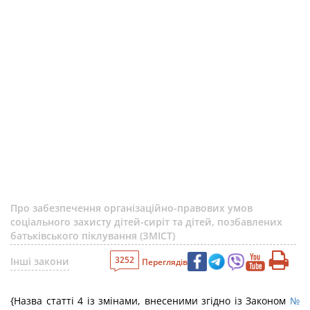
Про забезпечення організаційно-правових умов
соціального захисту дітей-сиріт та дітей, позбавлених
батьківського піклування (ЗМІСТ)
3252
Інші закони
Переглядів
{Назва статті 4 із змінами, внесеними згідно із Законом
№