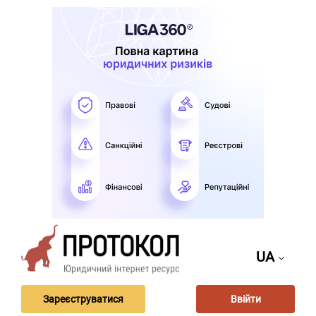
UA
Зареєструватися
Ввійти