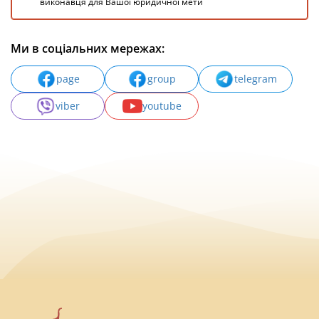
виконавця для Вашої юридичної мети
Ми в соціальних мережах:
page
group
telegram
viber
youtube