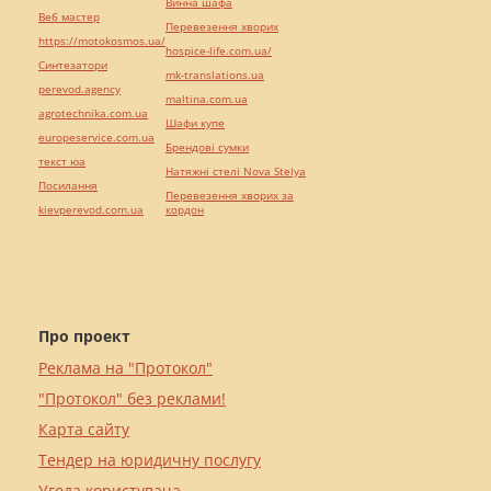
Винна шафа
Веб мастер
Перевезення хворих
https://motokosmos.ua/
hospice-life.com.ua/
Синтезатори
mk-translations.ua
perevod.agency
maltina.com.ua
agrotechnika.com.ua
Шафи купе
europeservice.com.ua
Брендові сумки
текст юа
Натяжні стелі Nova Stelya
Посилання
Перевезення хворих за
kievperevod.com.ua
кордон
Про проект
Реклама на "Протокол"
"Протокол" без реклами!
Карта сайту
Тендер на юридичну послугу
Угода користувача