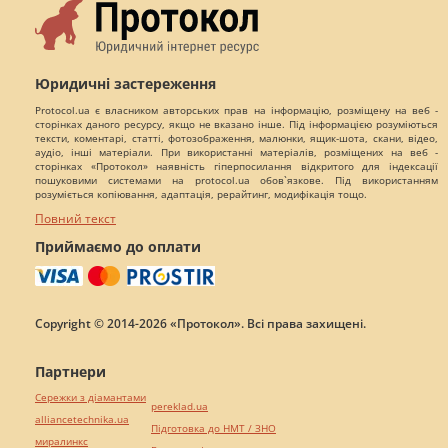
Юридичні застереження
Protocol.ua є власником авторських прав на інформацію, розміщену на веб -
сторінках даного ресурсу, якщо не вказано інше. Під інформацією розуміються
тексти, коментарі, статті, фотозображення, малюнки, ящик-шота, скани, відео,
аудіо, інші матеріали. При використанні матеріалів, розміщених на веб -
сторінках «Протокол» наявність гіперпосилання відкритого для індексації
пошуковими системами на protocol.ua обов`язкове. Під використанням
розуміється копіювання, адаптація, рерайтинг, модифікація тощо.
Повний текст
Приймаємо до оплати
Copyright © 2014-2026 «Протокол». Всі права захищені.
Партнери
Сережки з діамантами
pereklad.ua
alliancetechnika.ua
Підготовка до НМТ / ЗНО
миралинкс