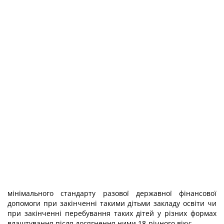
мінімального стандарту разової державної фінансової
допомоги при закінченні такими дітьми закладу освіти чи
при закінченні перебування таких дітей у різних формах
влаштування після досягнення ними 18-річного віку;