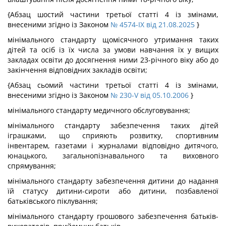
{Абзац шостий частини третьої статті 4 із змінами,
внесеними згідно із Законом
№ 4574-IX від 21.08.2025
}
мінімального стандарту щомісячного утримання таких
дітей та осіб із їх числа за умови навчання їх у вищих
закладах освіти до досягнення ними 23-річного віку або до
закінчення відповідних закладів освіти;
{Абзац сьомий частини третьої статті 4 із змінами,
внесеними згідно із Законом
№ 230-V від 05.10.2006
}
мінімального стандарту медичного обслуговування;
мінімального стандарту забезпечення таких дітей
іграшками, що сприяють розвитку, спортивним
інвентарем, газетами і журналами відповідно дитячого,
юнацького, загальнопізнавального та виховного
спрямування;
мінімального стандарту забезпечення дитини до надання
їй статусу дитини-сироти або дитини, позбавленої
батьківського піклування;
мінімального стандарту грошового забезпечення батьків-