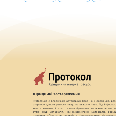
Юридичні застереження
Protocol.ua є власником авторських прав на інформацію, роз
сторінках даного ресурсу, якщо не вказано інше. Під інформа
тексти, коментарі, статті, фотозображення, малюнки, ящик-шот
аудіо, інші матеріали. При використанні матеріалів, розм
сторінках «Протокол» наявність гіперпосилання відкритого