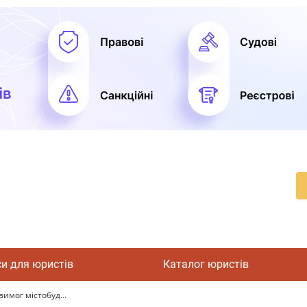
си для юристів
Каталог юристів
имог містобуд...