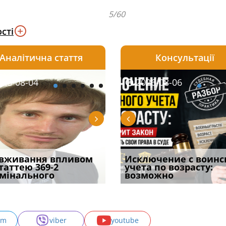
5/60
сті
Аналітична стаття
Консультації
08-06
26-08-04
2026-08-05
2026-08-06
2026-08-04
2026-08-06
2026-07-30
уд встановив для
вживання впливом
Особливості захисту у
Документи, на яких не
Переоформлення
Исключение с воинс
Восьмий ААС фак
одування шкоди
статтею 369-2
кримінальному
проставляється
відстрочки за іншою
учета по возрасту:
підтвердив, що 
с
мінального
провадженні: я
апостиль: пер
підставою: нов
возможно
може скас
am
viber
youtube