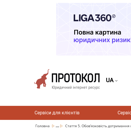
UA
Сервіси для клієнтів
Серві
...
Головна
Стаття 5. Обов’язковість дотримання в