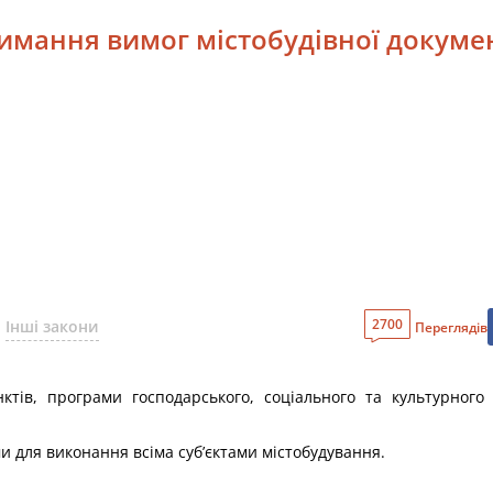
римання вимог містобудівної докуме
2700
Інші закони
Переглядів
ктів, програми господарського, соціального та культурного
ми для виконання всіма суб’єктами містобудування.