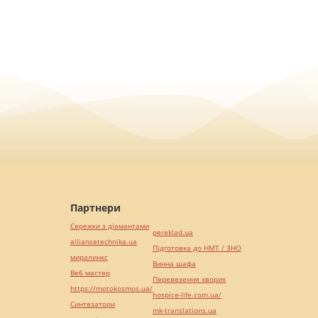
Партнери
Сережки з діамантами
pereklad.ua
alliancetechnika.ua
Підготовка до НМТ / ЗНО
миралинкс
Винна шафа
Веб мастер
Перевезення хворих
https://motokosmos.ua/
hospice-life.com.ua/
Синтезатори
mk-translations.ua