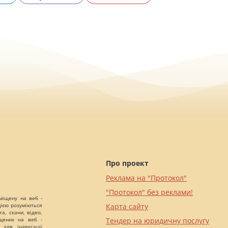
Про проект
Реклама на "Протокол"
"Протокол" без реклами!
міщену на веб -
цією розуміються
Карта сайту
а, скани, відео,
іщених на веб -
Тендер на юридичну послугу
 для індексації