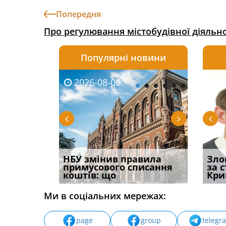
Попередня
Про регулювання містобудівної діяльно
Популярні новини
2026-08-06
2026-08-03
2026-
20
і
НБУ змінив правила
Водії можуть отримати
Якщо с
Зло
способом
примусового списання
компенсацію за
відшк
за 
вих
коштів: що
незаконні дії
наявні
Кри
Ми в соціальних мережах:
page
group
telegr