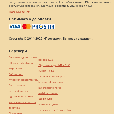
пошуковими системами на protocol.ua обов`язкове. Під використанням
розуміється копіювання, адаптація, рерайтинг, модифікація тощо.
Повний текст
Приймаємо до оплати
Copyright © 2014-2026 «Протокол». Всі права захищені.
Партнери
Сережки з діамантами
pereklad.ua
alliancetechnika.ua
Підготовка до НМТ / ЗНО
миралинкс
Винна шафа
Веб мастер
Перевезення хворих
https://motokosmos.ua/
hospice-life.com.ua/
Синтезатори
mk-translations.ua
perevod.agency
maltina.com.ua
agrotechnika.com.ua
Шафи купе
europeservice.com.ua
Брендові сумки
текст юа
Натяжні стелі Nova Stelya
Посилання