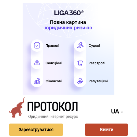
UA
Зареєструватися
Ввійти