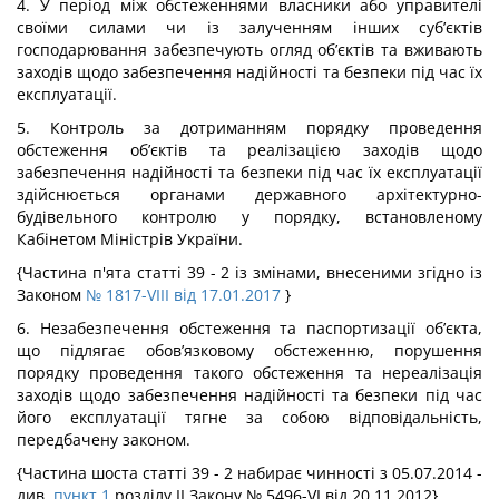
4. У період між обстеженнями власники або управителі
своїми силами чи із залученням інших суб’єктів
господарювання забезпечують огляд об’єктів та вживають
заходів щодо забезпечення надійності та безпеки під час їх
експлуатації.
5. Контроль за дотриманням порядку проведення
обстеження об’єктів та реалізацією заходів щодо
забезпечення надійності та безпеки під час їх експлуатації
здійснюється органами державного архітектурно-
будівельного контролю у порядку, встановленому
Кабінетом Міністрів України.
{Частина п'ята статті 39 - 2 із змінами, внесеними згідно із
Законом
№ 1817-VIII від 17.01.2017
}
6. Незабезпечення обстеження та паспортизації об’єкта,
що підлягає обов’язковому обстеженню, порушення
порядку проведення такого обстеження та нереалізація
заходів щодо забезпечення надійності та безпеки під час
його експлуатації тягне за собою відповідальність,
передбачену законом.
{Частина шоста статті 39 - 2 набирає чинності з 05.07.2014 -
див.
пункт 1
розділу II Закону № 5496-VI від 20.11.2012}