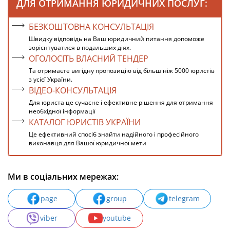
ДЛЯ ОТРИМАННЯ ЮРИДИЧНИХ ПОСЛУГ:
БЕЗКОШТОВНА КОНСУЛЬТАЦІЯ
Швидку відповідь на Ваш юридичний питання допоможе
зорієнтуватися в подальших діях.
ОГОЛОСІТЬ ВЛАСНИЙ ТЕНДЕР
Та отримаєте вигідну пропозицію від більш ніж 5000 юристів
з усієї України.
ВІДЕО-КОНСУЛЬТАЦІЯ
Для юриста це сучасне і ефективне рішення для отримання
необхідної інформації
КАТАЛОГ ЮРИСТІВ УКРАЇНИ
Це ефективний спосіб знайти надійного і професійного
виконавця для Вашої юридичної мети
Ми в соціальних мережах:
page
group
telegram
viber
youtube