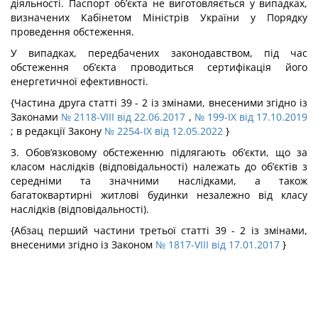
діяльності. Паспорт об’єкта не виготовляється у випадках,
визначених Кабінетом Міністрів України у Порядку
проведення обстеження.
У випадках, передбачених законодавством, під час
обстеження об’єкта проводиться сертифікація його
енергетичної ефективності.
{Частина друга статті 39 - 2 із змінами, внесеними згідно із
Законами
№ 2118-VIII від 22.06.2017
,
№ 199-IX від 17.10.2019
; в редакції Закону
№ 2254-IX від 12.05.2022
}
3. Обов’язковому обстеженню підлягають об’єкти, що за
класом наслідків (відповідальності) належать до об’єктів з
середніми та значними наслідками, а також
багатоквартирні житлові будинки незалежно від класу
наслідків (відповідальності).
{Абзац перший частини третьої статті 39 - 2 із змінами,
внесеними згідно із Законом
№ 1817-VIII від 17.01.2017
}