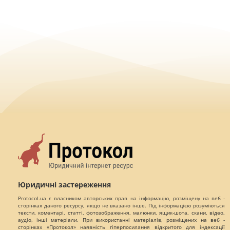
Юридичні застереження
Protocol.ua є власником авторських прав на інформацію, розміщену на веб -
сторінках даного ресурсу, якщо не вказано інше. Під інформацією розуміються
тексти, коментарі, статті, фотозображення, малюнки, ящик-шота, скани, відео,
аудіо, інші матеріали. При використанні матеріалів, розміщених на веб -
сторінках «Протокол» наявність гіперпосилання відкритого для індексації