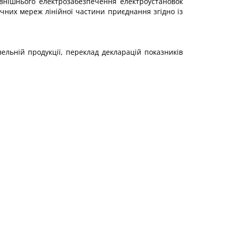
внішнього електрозабезпечення електроустановок
чних мереж лінійної частини приєднання згідно із
івельній продукції, переклад декларацій показників