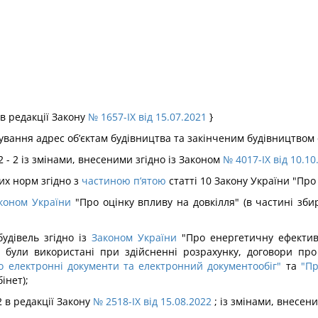
 в редакції Закону
№ 1657-IX від 15.07.2021
}
сування адрес об’єктам будівництва та закінченим будівництвом 
 - 2 із змінами, внесеними згідно із Законом
№ 4017-IX від 10.10
их норм згідно з
частиною п’ятою
статті 10 Закону України "Про
коном України
"Про оцінку впливу на довкілля" (в частині збир
будівель згідно із
Законом України
"Про енергетичну ефективні
і були використані при здійсненні розрахунку, договори про
о електронні документи та електронний документообіг"
та
"Пр
інет);
2 в редакції Закону
№ 2518-IX від 15.08.2022
; із змінами, внесен