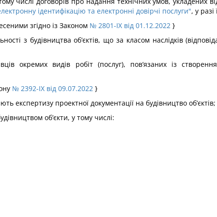
 тому числі договорів про надання технічних умов, укладених в
електронну ідентифікацію та електронні довірчі послуги"
, у раз
внесеними згідно із Законом
№ 2801-IX від 01.12.2022
}
ності з будівництва об’єктів, що за класом наслідків (відповід
ців окремих видів робіт (послуг), пов’язаних із створення
кону
№ 2392-IX від 09.07.2022
}
юють експертизу проектної документації на будівництво об’єктів;
удівництвом об’єкти, у тому числі: