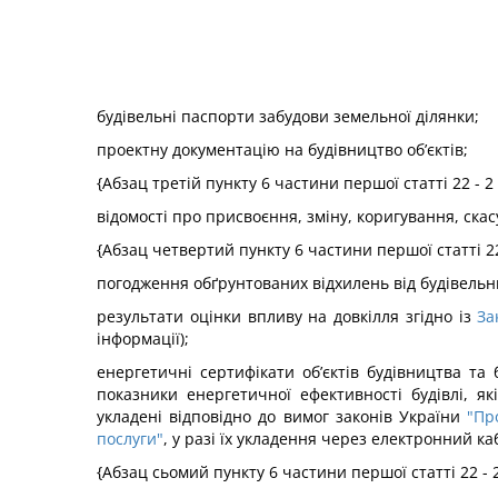
будівельні паспорти забудови земельної ділянки;
проектну документацію на будівництво об’єктів;
{Абзац третій пункту 6 частини першої статті 22 - 2
відомості про присвоєння, зміну, коригування, ска
{Абзац четвертий пункту 6 частини першої статті 22
погодження обґрунтованих відхилень від будівельн
результати оцінки впливу на довкілля згідно із
За
інформації);
енергетичні сертифікати об’єктів будівництва та 
показники енергетичної ефективності будівлі, як
укладені відповідно до вимог законів України
"Пр
послуги"
, у разі їх укладення через електронний каб
{Абзац сьомий пункту 6 частини першої статті 22 - 