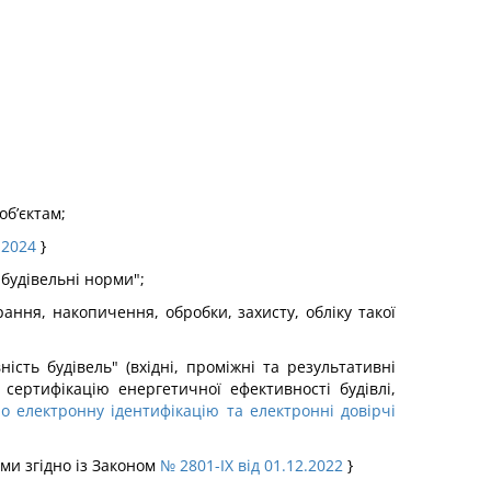
об’єктам;
.2024
}
 будівельні норми";
ання, накопичення, обробки, захисту, обліку такої
сть будівель" (вхідні, проміжні та результативні
 сертифікацію енергетичної ефективності будівлі,
о електронну ідентифікацію та електронні довірчі
ими згідно із Законом
№ 2801-IX від 01.12.2022
}