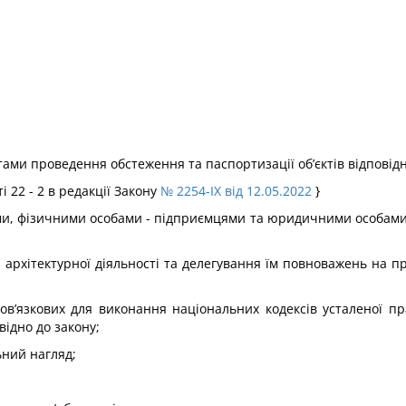
тами проведення обстеження та паспортизації об’єктів відповідно
 22 - 2 в редакції Закону
№ 2254-IX від 12.05.2022
}
ми, фізичними особами - підприємцями та юридичними особами 
рі архітектурної діяльності та делегування їм повноважень на п
ов’язкових для виконання національних кодексів усталеної п
відно до закону;
ьний нагляд;