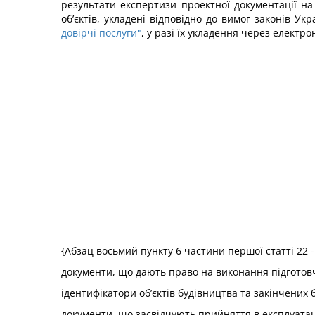
результати експертизи проектної документації на
об’єктів, укладені відповідно до вимог законів Ук
довірчі послуги"
, у разі їх укладення через електро
{Абзац восьмий пункту 6 частини першої статті 22 -
документи, що дають право на виконання підготовч
ідентифікатори об’єктів будівництва та закінчених б
документи, що засвідчують прийняття в експлуатац