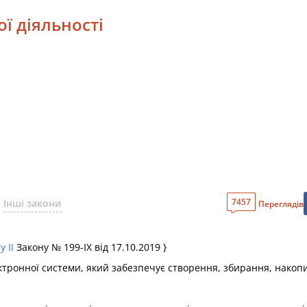
ої діяльності
7457
Інші закони
Переглядів
у II
Закону № 199-IX від 17.10.2019 }
ктронної системи, який забезпечує створення, збирання, накопич