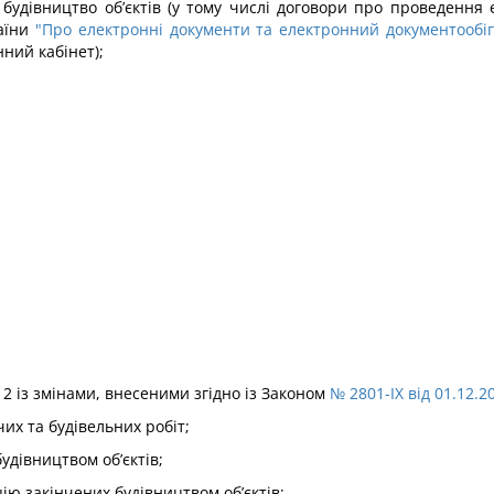
 будівництво об’єктів (у тому числі договори про проведення 
раїни
"Про електронні документи та електронний документообіг
нний кабінет);
 2 із змінами, внесеними згідно із Законом
№ 2801-IX від 01.12.2
их та будівельних робіт;
удівництвом об’єктів;
ію закінчених будівництвом об’єктів;