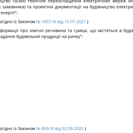
вництво та/або технічне переоснащення електричних мереж зо
 замовника) та проектної документації на будівництво електри
енергії";
згідно із Законом
№ 1657-IX від 15.07.2021
}
інформації про хімічні речовини та суміші, що містяться в буд
адання будівельної продукції на ринку";
згідно із Законом
№ 850-IX від 02.09.2020
}