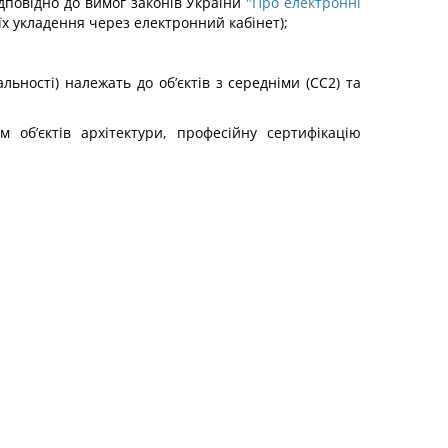
ідповідно до вимог законів України
"Про електронні
і їх укладення через електронний кабінет);
альності) належать до об’єктів з середніми (СС2) та
м об’єктів архітектури, професійну сертифікацію