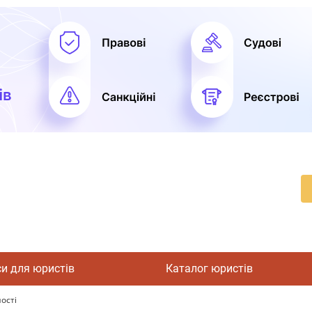
си для юристів
Каталог юристів
ності