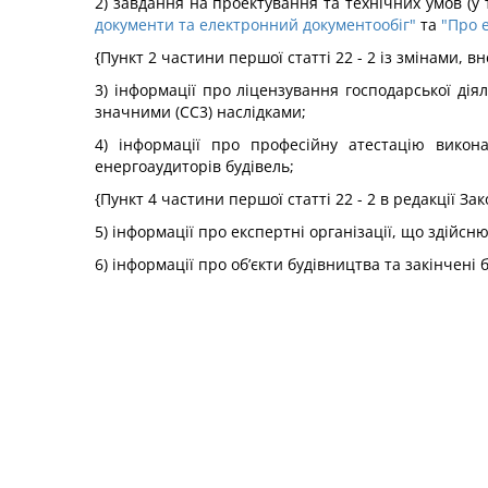
2) завдання на проектування та технічних умов (у
документи та електронний документообіг"
та
"Про 
{Пункт 2 частини першої статті 22 - 2 із змінами, 
3) інформації про ліцензування господарської діяль
значними (СС3) наслідками;
4) інформації про професійну атестацію виконав
енергоаудиторів будівель;
{Пункт 4 частини першої статті 22 - 2 в редакції За
5) інформації про експертні організації, що здійсн
6) інформації про об’єкти будівництва та закінчені б