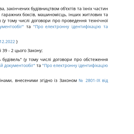
а, закінчених будівництвом об’єктів та їхніх частин
, гаражних боксів, машиномісць, інших житлових та
 (у тому числі договори про проведення технічної
ументообіг"
та
"Про електронну ідентифікацію та
.12.2022
}
 39 - 2 цього Закону;
 будівель" (у тому числі договори про обстеження
й документообіг"
та
"Про електронну ідентифікацію
мінами, внесеними згідно із Законом
№ 2801-IX від