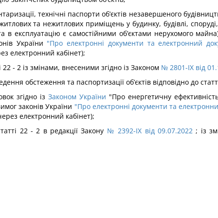
таризації, технічні паспорти об’єктів незавершеного будівництв
итлових та нежитлових приміщень у будинку, будівлі, споруді
та в експлуатацію є самостійними об’єктами нерухомого майна)
конів України
"Про електронні документи та електронний док
ерез електронний кабінет);
22 - 2 із змінами, внесеними згідно із Законом
№ 2801-IX від 01
дення обстеження та паспортизації об’єктів відповідно до статті
овок згідно із
Законом України
"Про енергетичну ефективність
 вимог законів України
"Про електронні документи та електронни
 через електронний кабінет);
атті 22 - 2 в редакції Закону
№ 2392-IX від 09.07.2022
; із з