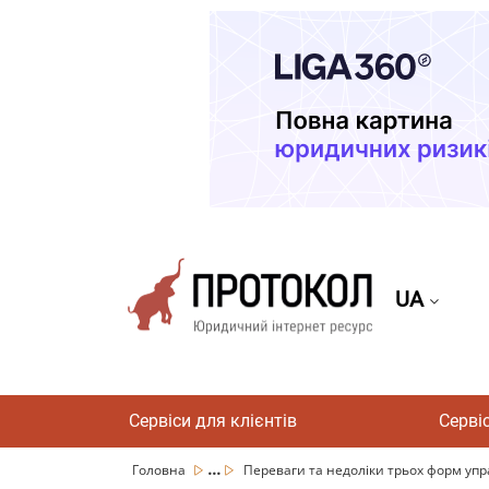
UA
Сервіси для клієнтів
Серві
...
Головна
Переваги та недоліки трьох форм упра