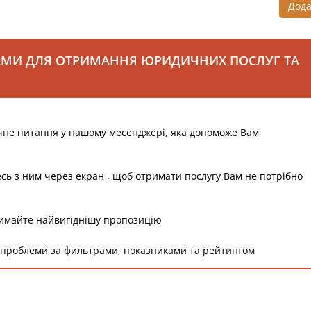
Дод
АМИ ДЛЯ ОТРИМАННЯ ЮРИДИЧНИХ ПОСЛУГ ТА
чне питання у нашому месенджері, яка допоможе Вам
есь з ним через екран , щоб отримати послугу Вам не потрібно
римайте найвигіднішу пропозицію
 проблеми за фильтрами, показниками та рейтингом