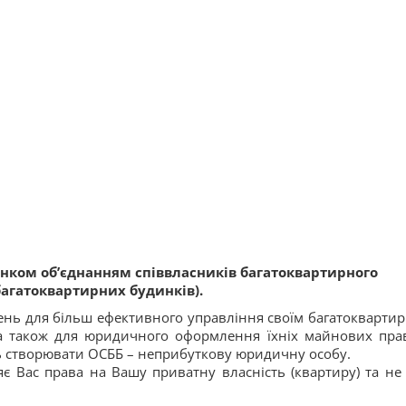
нком об’єднанням співвласників багатоквартирного
багатоквартирних будинків).
нь для більш ефективного управління своїм багатокварти
а також для юридичного оформлення їхніх майнових пра
 створювати ОСББ – неприбуткову юридичну особу.
є Вас права на Вашу приватну власність (квартиру) та не 