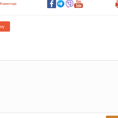
Коментарі
аму