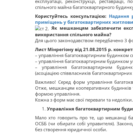
експлуатації, реконструкції, реставрації,
спільного майна багатоквартирного будинку
Користуйтесь консультацією:
Надання р
приміщень у багатоквартирних житлови
Як мешканцям забезпечити експ
використання спільного майна?
Для цього законодавством передбачено 3 ф
Лист Мінрегіону від 21.08.2015 р. конкре
– управління багатоквартирним будинком с
– управління багатоквартирним будинком у
– управління багатоквартирним будинк
(асоціацією співвласників багатоквартирних 
Важливо! Серед форм управління багаток
Отже, мешканцям кооперативних будинків т
формою управління.
Кожна з форм має свої переваги та недоліки.
Управління багатоквартирним буди
Мало хто говорить про те, що мешканці ба
ОСББ (чи обирати собі управителя). Закон
без створення юридичної особи.