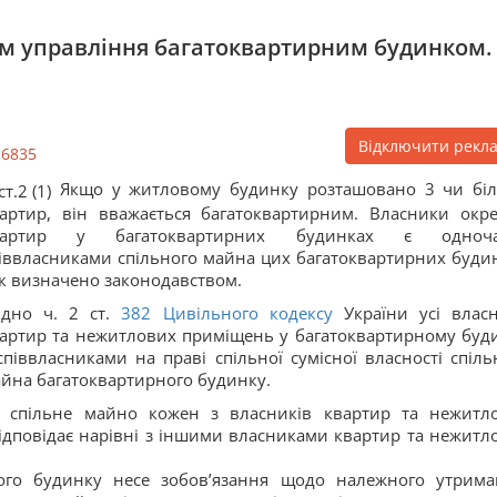
рм управління багатоквартирним будинком.
Відключити рекл
16835
Якщо у житловому будинку розташовано 3 чи бі
артир, він вважається багатоквартирним. Власники окр
вартир у багатоквартирних будинках є одноча
іввласниками спільного майна цих багатоквартирних будин
к визначено законодавством.
ідно ч. 2 ст.
382
Цивільного кодексу
України усі влас
артир та нежитлових приміщень у багатоквартирному буд
співвласниками на праві спільної сумісної власності спіль
йна багатоквартирного будинку.
 спільне майно кожен з власників квартир та нежитл
дповідає нарівні з іншими власниками квартир та нежитл
ного будинку несе зобов’язання щодо належного утрима