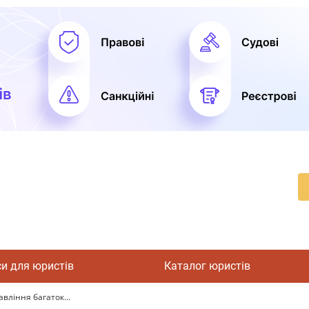
си для юристів
Каталог юристів
вління багаток...