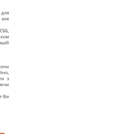
 для
 але
СББ,
нком
ашій
вони
йно,
ти з
уючи
е Ви