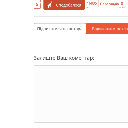
0
16835
5
Переглядів
Сподобалося
Підписатися на автора
Відключити рекл
Залиште Ваш коментар: