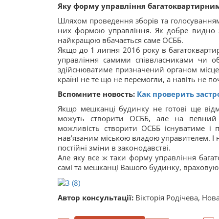
Яку форму управління багатоквартирни
Шляхом проведення зборів та голосування
них формою управління. Як добре видно з 
найкращою вбачається саме ОСББ.
Якщо до 1 липня 2016 року в багатокварти
управління самими співвласниками чи о
здійснюватиме призначений органом місцев
країні не те що не перемогли, а навіть не п
Вспомните новость:
Как проверить заст
Якщо мешканці будинку не готові ще відм
можуть створити ОСББ, але на певний ч
можливість створити ОСББ існуватиме і п
нав’язаним міською владою управителем. І н
постійні зміни в законодавстві.
Але яку все ж таки форму управління баг
самі та мешканці Вашого будинку, враховую
Автор консультації:
Вікторія Родічева, Нов