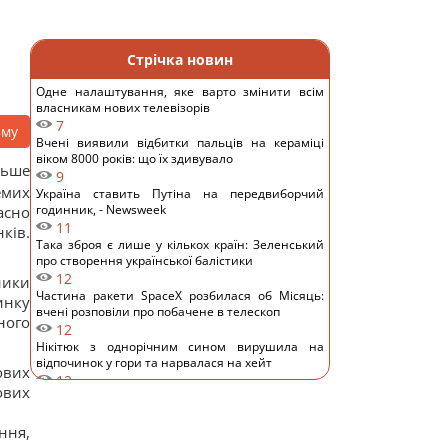
Стрічка новин
Одне налаштування, яке варто змінити всім
власникам нових телевізорів
7
аму
Вчені виявили відбитки пальців на кераміці
віком 8000 років: що їх здивувало
льше
9
емих
Україна ставить Путіна на передвиборчий
годинник, - Newsweek
сно
11
ків.
Така зброя є лише у кількох країн: Зеленський
про створення української балістики
12
ники
Частина ракети SpaceX розбилася об Місяць:
инку
вчені розповіли про побачене в телескоп
ного
12
Нікітюк з однорічним сином вирушила на
відпочинок у гори та нарвалася на хейт
ових
12
ових
Супутник Сатурна обертається настільки
повільно, що його доба триває майже 16 днів
ння,
13