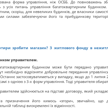
зована форма управління, ніж ОСББ. До повноважень зб
ь з усіх питань управління багатоквартирним будинком.
тним, скоріш, для невеликих будинків, де власники самост
ими силами забезпечуючи його та прибудинкову територ
ртири зробити магазин? З житлового фонду в нежит
инком управителем.
багатоквартирним будинком може бути передано управи
Тут необхідно відрізняти добровільне передання управлінс
. Останнє застосовуватиметься у випадку, якщо до 1 липня 
амі з однією з 3-х форм управління. Тоді управителя обира
авителем здійснюється на підставі договору, який укладає
та призначення його кимось «згори», звичайно, що 
яльній таблиці виокремлені їх відмінності.