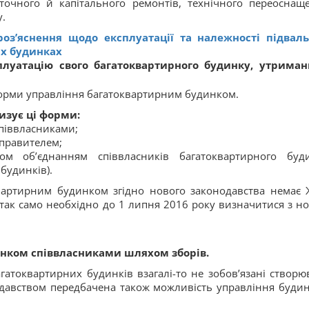
 поточного й капітального ремонтів, технічного переоснащ
.
оз’яснення щодо експлуатації та належності підвал
х будинках
луатацію свого багатоквартирного будинку, утриман
орми управління багатоквартирним будинком.
тизує ці форми:
піввласниками;
правителем;
ом об’єднанням співвласників багатоквартирного буд
будинків).
вартирним будинком згідно нового законодавства немає 
ак само необхідно до 1 липня 2016 року визначитися з н
нком співвласниками шляхом зборів.
гатоквартирних будинків взагалі-то не зобов’язані створю
одавством передбачена також можливість управління буди