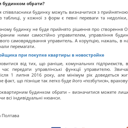
м будинком обрати?
м співвласники будинку можуть визначитися з прийнятною
таблиці, у кожної з форм є певні переваги та недоліки,
рному будинку не буде прийнято рішення про створення О
браним ними самостійно управителем, управління буди
ого самоврядування управитель. А корупцію, нажаль, в н
очали перемагати.
ройщика при покупке квартиры в новостройке
овитися від тих, що раніше, комунальних підприємств, 
ас передати управлінські функції управителю. Звича
ісля 1 липня 2016 року, але мінімум рік доведеться жи
е факт, що пізніше так легко буде його «позбутися», врахов
атоквартирним будинком обрати – визначитися можете лиш
чи всі індивідуальні нюанси.
а Полтава