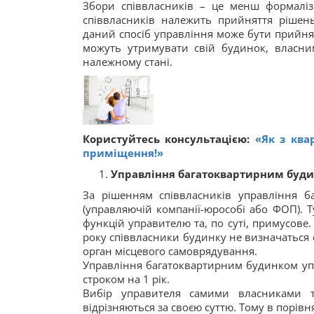
Збори співвласників – це менш формалі
співвласників належить прийняття рішен
даний спосіб управління може бути прийня
можуть утримувати свій будинок, власн
належному стані.
Користуйтесь консультацією:
«Як з ква
приміщення!»
Управління багатоквартирним буд
За рішенням співвласників управління 
(управляючій компанії-юрособі або ФОП). 
функцій управителю та, по суті, примусове
року співвласники будинку не визначаться с
орган місцевого самоврядування.
Управління багатоквартирним будинком упр
строком на 1 рік.
Вибір управителя самими власниками 
відрізняються за своєю суттю. Тому в порівн