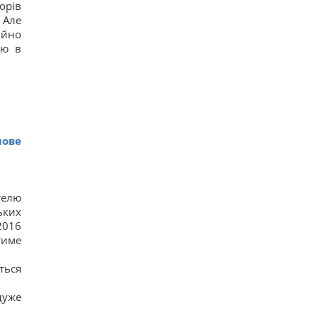
орів
17
 Але
Трамп "наїхав" на Гегсета через гострий
дефіцит ракет для ППО, - WP
ійно
18
ію в
КНДР перекинула до Росії понад 100 ракет: в ISW
пояснили, чим це загрожує Україні
13
Гороскоп на 6 серпня: Стрільцям –
сповільнитися, Скорпіонам – перенапруження
16
6 серпня: церковне свято сьогодні, яка
прикмета на Яблучний Спас обіцяє щастя
лове
16
телю
ьких
2016
тиме
ться
дуже