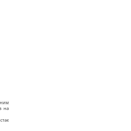
рним
в на
стає