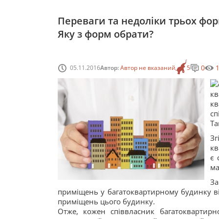
Переваги та недоліки трьох фо
Яку з форм обрати?
0
05.11.2016
Автор:
Автор не вказаний
5
кв
к
сп
Та
Зг
кв
є 
ма
За
приміщень у багатоквартирному будинку ві
приміщень цього будинку.
Отже, кожен співвласник багатоквартир