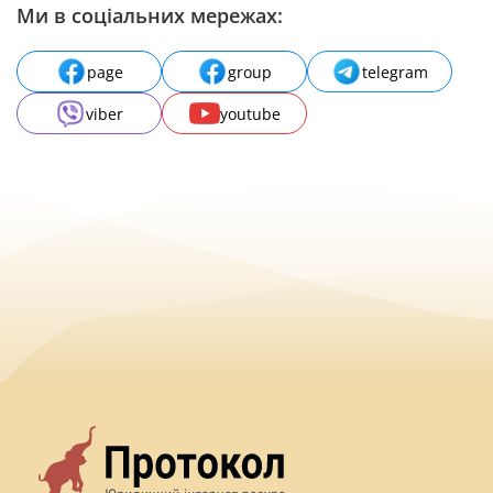
Ми в соціальних мережах:
page
group
telegram
viber
youtube