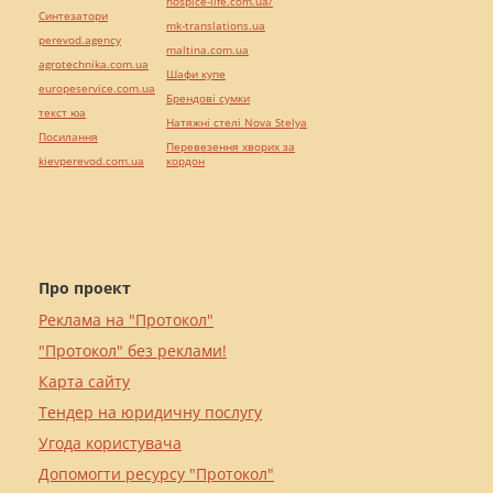
hospice-life.com.ua/
Синтезатори
mk-translations.ua
perevod.agency
maltina.com.ua
agrotechnika.com.ua
Шафи купе
europeservice.com.ua
Брендові сумки
текст юа
Натяжні стелі Nova Stelya
Посилання
Перевезення хворих за
kievperevod.com.ua
кордон
Про проект
Реклама на "Протокол"
"Протокол" без реклами!
Карта сайту
Тендер на юридичну послугу
Угода користувача
Допомогти ресурсу "Протокол"