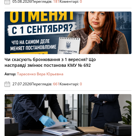
05.08.2026
Переглядів:
181
Коментарі:
0
Чи скасують бронювання з 1 вересня? Що
насправді змінює постанова КМУ № 692
Автор:
Тарасенко Вера Юрьевна
27.07.2026
Переглядів:
661
Коментарі:
0