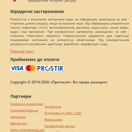
Юридичні застереження
Protocol.ua є власником авторських прав на інформацію, розміщену на веб -
сторінках даного ресурсу, якщо не вказано інше. Під інформацією розуміються
тексти, коментарі, статті, фотозображення, малюнки, ящик-шота, скани, відео,
аудіо, інші матеріали. При використанні матеріалів, розміщених на веб -
сторінках «Протокол» наявність гіперпосилання відкритого для індексації
пошуковими системами на protocol.ua обов`язкове. Під використанням
розуміється копіювання, адаптація, рерайтинг, модифікація тощо.
Повний текст
Приймаємо до оплати
Copyright © 2014-2026 «Протокол». Всі права захищені.
Партнери
Сережки з діамантами
pereklad.ua
alliancetechnika.ua
Підготовка до НМТ / ЗНО
миралинкс
Винна шафа
Веб мастер
Перевезення хворих
https://motokosmos.ua/