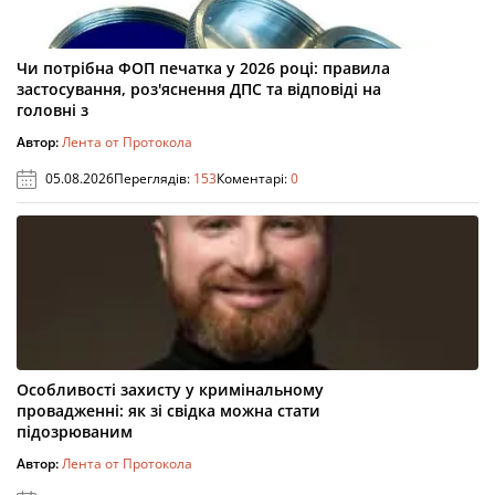
Чи потрібна ФОП печатка у 2026 році: правила
застосування, роз'яснення ДПС та відповіді на
головні з
Автор:
Лента от Протокола
05.08.2026
Переглядів:
153
Коментарі:
0
Особливості захисту у кримінальному
провадженні: як зі свідка можна стати
підозрюваним
Автор:
Лента от Протокола