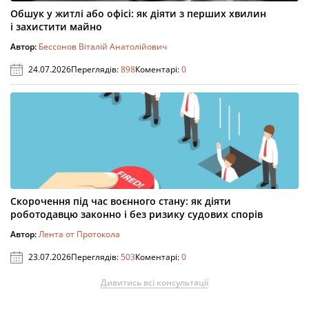
Обшук у житлі або офісі: як діяти з перших хвилин
і захистити майно
Автор:
Бессонов Віталій Анатолійович
24.07.2026
Переглядів:
898
Коментарі:
0
Скорочення під час воєнного стану: як діяти
роботодавцю законно і без ризику судових спорів
Автор:
Лента от Протокола
23.07.2026
Переглядів:
503
Коментарі:
0
Дивитись всі консультації