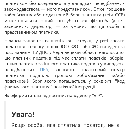
платником безпосередньо, а у випадках, передбачених
законодавством, — його представником. Отже, грошове
зобов'язання або податковий борг платника (крім ЄСВ)
може погасити інший госпсуб'єкт або фізособа (у т.ч.
засновник, директор) — за умови, що ця особа є
представником платника.
Нюанси заповнення платіжної інструкції у разі сплати
податкового боргу іншою ЮО, ФОП або ФО наведені за
посиланням. ГУ ДПС у Чернівецькій області наголосило,
що платник податків під час сплати податків, зборів,
інших платежів за іншого платника податків у випадках,
передбачених
ПКУ
, заповнює податковий номер
платника податків, грошові зобов'язання та/або
податковий борг якого погашається, у реквізиті "Код
фактичного платника" платіжної інструкції.
Як оформити такі відносини, наведено у "ЗІР".
Увага!
Якщо особа, яка сплатила податок, не є