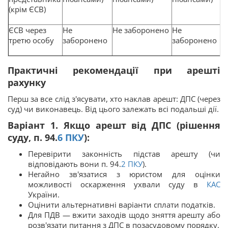
(крім ЄСВ)
в
д
ЄСВ через
Не
Не заборонено
Не
ч
третю особу
заборонено
заборонено
З
2
Практичні рекомендації при арешті
рахунку
Перш за все слід з'ясувати, хто наклав арешт: ДПС (через
суд) чи виконавець. Від цього залежать всі подальші дії.
Варіант 1. Якщо арешт від ДПС (рішення
суду, п. 94.
6
ПКУ
):
Перевірити законність підстав арешту (чи
відповідають вони п. 94.
2
ПКУ
).
Негайно зв'язатися з юристом для оцінки
можливості оскарження ухвали суду в
КАС
України.
Оцінити альтернативні варіанти сплати податків.
Для ПДВ — вжити заходів щодо зняття арешту або
розв'язати питання з ДПС в позасудовому порядку.