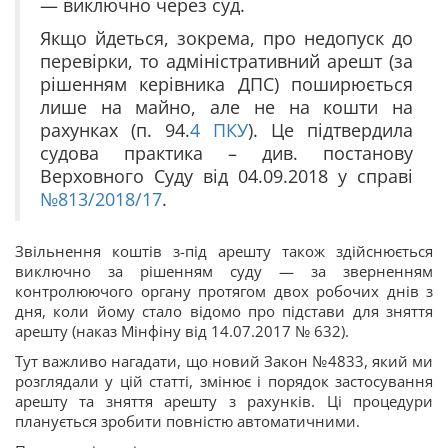
— виключно через суд.
Якщо йдеться, зокрема, про недопуск до
перевірки, то адміністративний арешт (за
рішенням керівника ДПС) поширюється
лише на майно, але не на кошти на
рахунках (п. 94.
4
ПКУ
). Це підтвердила
судова практика – див. постанову
Верховного Суду від 04.09.2018 у справі
№813/2018/17
.
Звільнення коштів з-під арешту також здійснюється
виключно за рішенням суду — за зверненням
контролюючого органу протягом двох робочих днів з
дня, коли йому стало відомо про підстави для зняття
арешту (наказ Мінфіну від 14.07.2017 № 632).
Тут важливо нагадати, що новий Закон №4833, який ми
розглядали у цій статті, змінює і порядок застосування
арешту та зняття арешту з рахунків. Ці процедури
планується зробити повністю автоматичними.