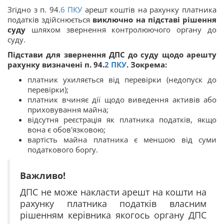
Згідно з п. 94.
6
ПКУ
арешт коштів на рахунку платника
податків здійснюється
виключно на підставі рішення
суду
шляхом звернення контролюючого органу до
суду.
Підстави для звернення ДПС до суду щодо арешту
рахунку визначені п. 94.
2
ПКУ
. Зокрема:
платник ухиляється від перевірки (недопуск до
перевірки);
платник вчиняє дії щодо виведення активів або
приховування майна;
відсутня реєстрація як платника податків, якщо
вона є обов'язковою;
вартість майна платника є меншою від суми
податкового боргу.
Важливо!
ДПС не може накласти арешт на кошти на
рахунку платника податків власним
рішенням керівника якогось органу ДПС