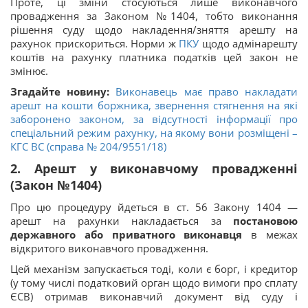
Проте, ці зміни стосуються лише виконавчого
провадження за Законом №1404, тобто виконання
рішення суду щодо накладення/зняття арешту на
рахунок прискориться. Норми ж
ПКУ
щодо адмінарешту
коштів на рахунку платника податків цей закон не
змінює.
Згадайте новину:
Виконавець має право накладати
арешт на кошти боржника, звернення стягнення на які
заборонено законом, за відсутності інформації про
спеціальний режим рахунку, на якому вони розміщені –
КГС ВС (справа № 204/9551/18)
2. Арешт у виконавчому провадженні
(Закон №1404)
Про цю процедуру йдеться в ст. 56 Закону 1404 —
арешт на рахунки накладається за
постановою
державного або приватного виконавця
в межах
відкритого виконавчого провадження.
Цей механізм запускається тоді, коли є борг, і кредитор
(у тому числі податковий орган щодо вимоги про сплату
ЄСВ) отримав виконавчий документ від суду і