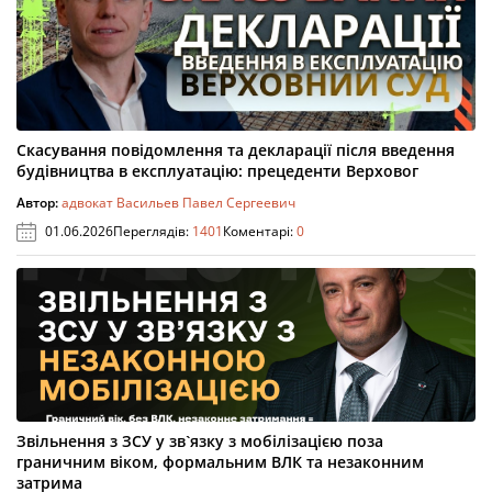
Скасування повідомлення та декларації після введення
будівництва в експлуатацію: прецеденти Верховог
Автор:
адвокат Васильев Павел Сергеевич
01.06.2026
Переглядів:
1401
Коментарі:
0
Звільнення з ЗСУ у зв`язку з мобілізацією поза
граничним віком, формальним ВЛК та незаконним
затрима