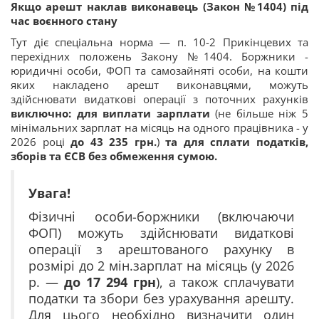
Якщо арешт наклав виконавець (Закон №1404) під
час воєнного стану
Тут діє спеціальна норма — п. 10-2 Прикінцевих та
перехідних положень Закону №1404. Боржники -
юридичні особи, ФОП та самозайняті особи, на кошти
яких накладено арешт виконавцями, можуть
здійснювати видаткові операції з поточних рахунків
виключно:
для виплати зарплати
(не більше ніж 5
мінімальних зарплат на місяць на одного працівника - у
2026 році
до 43 235 грн.
)
та
для сплати податків,
зборів та ЄСВ без обмеження сумою.
Увага!
Фізичні особи-боржники (включаючи
ФОП) можуть здійснювати видаткові
операції з арештованого рахунку в
розмірі до 2 мін.зарплат на місяць (у 2026
р. —
до 17 294 грн
), а також сплачувати
податки та збори без урахування арешту.
Для цього необхідно визначити один