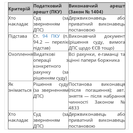
Податковий
Виконавчий арешт
Критерій
арешт (ПКУ)
(Закон № 1404)
Хто
Суд (за
Держвиконавець або
накладає
зверненням
приватний виконавець
ДПС)
постановою
Підстава
Ст.
94
ПКУ
(п.
Виконавчий документ
94.2 — перелік
(рішення суду, вимога
підстав)
ДПС щодо ЄСВ тощо)
Охоплення
Видаткові
Всі рахунки, е-гаманці та
операції з
цінні папери боржника
конкретного
рахунку (за
рішенням суду)
Як
Рішення суду
Постанова виконавця
знімається
(за зверненням
(після погашення); авт.
ДПС)
зняття — після набрання
чинності Законом №
4833
Хто
Суд (за
Держвиконавець або
накладає
зверненням
приватний виконавець
ДПС)
постановою