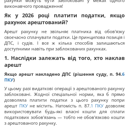
рахунки можуть бути заблоковані у межах одного
виконавчого провадження!
Як у 2026 році платити податки, якщо
рахунок арештований?
Арешт рахунку не звільняє платника від обов'язку
своєчасно сплачувати податки. Це принципова позиція і
ДПС, і судів. І все ж кілька способів залишаються
доступними навіть при заблокованих рахунках.
1. Наслідки залежать від того, хто наклав
арешт
Якщо арешт накладено ДПС (рішення суду, п. 94.
6
ПКУ
)
У цьому разі видаткові операції з арештованого рахунку
заблоковані. Жодної спеціальної норми, яка б прямо
дозволяла платити податки з цього рахунку попри
арешт
ПКУ
не містить. Натомість п. 87.
1
ПКУ
дозволяє
використовувати будь-які власні кошти для сплати
податкових зобов'язань — тобто не обов'язково кошти
з арештованого рахунку.