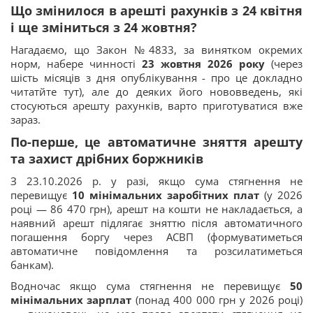
Що змінилося в арешті рахунків з 24 квітня
і ще зміниться з 24 жовтня?
Нагадаємо, що Закон №4833, за винятком окремих
норм, набере чинності
23 жовтня 2026 року
(через
шість місяців з дня опублікування - про це докладно
читатйте тут), але до деяких його нововведень, які
стосуються арешту рахунків, варто приготуватися вже
зараз.
По-перше, це автоматичне зняття арешту
та захист дрібних боржників
З 23.10.2026 р. у разі, якщо сума стягнення не
перевищує
10 мінімальних заробітних плат
(у 2026
році — 86 470 грн), арешт на кошти не накладається, а
наявний арешт підлягає зняттю після автоматичного
погашення боргу через АСВП (формуватиметься
автоматичне повідомлення та розсилатиметься
банкам).
Водночас якщо сума стягнення не перевищує
50
мінімальних зарплат
(понад 400 000 грн у 2026 році)