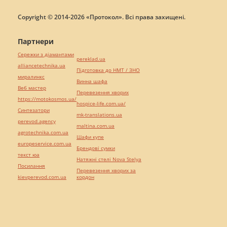
Copyright © 2014-2026 «Протокол». Всі права захищені.
Партнери
Сережки з діамантами
pereklad.ua
alliancetechnika.ua
Підготовка до НМТ / ЗНО
миралинкс
Винна шафа
Веб мастер
Перевезення хворих
https://motokosmos.ua/
hospice-life.com.ua/
Синтезатори
mk-translations.ua
perevod.agency
maltina.com.ua
agrotechnika.com.ua
Шафи купе
europeservice.com.ua
Брендові сумки
текст юа
Натяжні стелі Nova Stelya
Посилання
Перевезення хворих за
kievperevod.com.ua
кордон