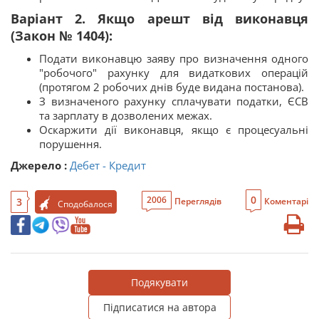
Варіант 2. Якщо арешт від виконавця
(Закон № 1404):
Подати виконавцю заяву про визначення одного
"робочого" рахунку для видаткових операцій
(протягом 2 робочих днів буде видана постанова).
З визначеного рахунку сплачувати податки, ЄСВ
та зарплату в дозволених межах.
Оскаржити дії виконавця, якщо є процесуальні
порушення.
Джерело :
Дебет - Кредит
0
2006
3
Переглядів
Коментарі
Сподобалося
Подякувати
Підписатися на автора