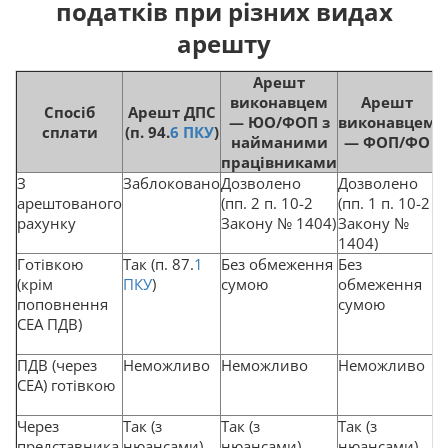
податків при різних видах
арешту
Арешт
виконавцем
Арешт
Спосіб
Арешт ДПС
— ЮО/ФОП з
виконавцем
сплати
(п. 94.
6
ПКУ
)
найманими
— ФОП/ФО
працівниками
З
Заблоковано
Дозволено
Дозволено
В
арештованого
(пп. 2 п. 10-2
(пп. 1 п. 10-2
рахунку
Закону № 1404)
Закону №
1404)
Готівкою
Так (п. 87.
1
Без обмеження
Без
Л
(крім
ПКУ
)
сумою
обмеження
в
поповнення
сумою
(
СЕА ПДВ)
П
1
ПДВ (через
Неможливо
Неможливо
Неможливо
З
СЕА) готівкою
2
№
Через
Так (з
Так (з
Так (з
З
представника
нюансами)
нюансами)
нюансами)
р