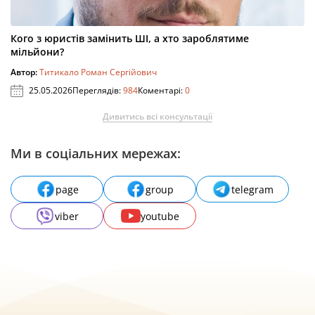
Кого з юристів замінить ШІ, а хто зароблятиме
мільйони?
Автор:
Титикало Роман Сергійович
25.05.2026
Переглядів:
984
Коментарі:
0
Дивитись всі консультації
Ми в соціальних мережах:
page
group
telegram
viber
youtube