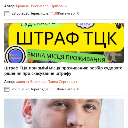
Автор:
Кравець Ростислав Юрійович
28.05.2026
Переглядів:
1138
Коментарі:
0
Штраф ТЦК при зміні місця проживання: розбір судового
рішення про скасування штрафу
Автор:
адвокат Васильев Павел Сергеевич
25.05.2026
Переглядів:
1113
Коментарі:
0