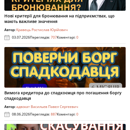
Нові критерії для бронювання на підприємствах, що
мають важливе значення
Автор:
Кравець Ростислав Юрійович
03.07.2026
Переглядів:
707
Коментарі:
0
Вимога кредитора до спадкоємця про погашення боргу
спадкодавця
Автор:
адвокат Васильев Павел Сергеевич
08.06.2026
Переглядів:
887
Коментарі:
0