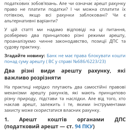
податкових зобов'язань. Але чи означає арешт рахунку
право не платити податки? І чи можна сплатити їх
готівкою, якщо всі рахунки заблоковані? Чи є
альтернативні варіанти?
У цій статті ми надамо відповіді на ці питання,
розберемо два принципово різні режими арешту,
проаналізуємо чинне законодавство, позиції ДПС та
судову практику.
Згадайте новину:
Банк не має права блокувати кошти
понад суму арешту ( ВС у справі №686/6223/23)
Два різні види арешту рахунку, які
важливо розрізняти
На практиці нерідко плутають два самостійні правові
механізми арешту рахунків, які мають принципово
різну природу, підстави та наслідки. Але від того, хто
наклав арешт, залежить і те, якими інструментами
захисту може скористатися власник рахунку.
1. Арешт коштів органами ДПС
(податковий арешт — ст.
94
ПКУ
)