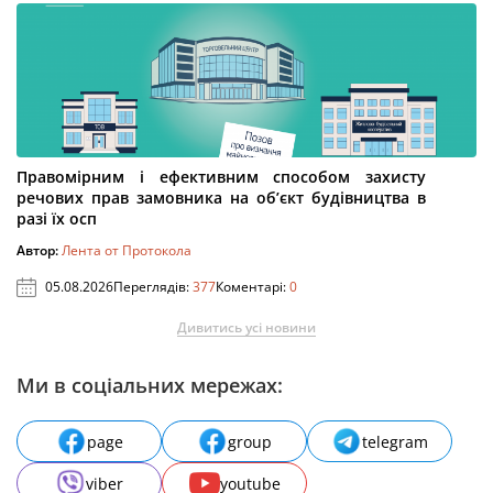
Правомірним і ефективним способом захисту
речових прав замовника на об’єкт будівництва в
разі їх осп
Автор:
Лента от Протокола
05.08.2026
Переглядів:
377
Коментарі:
0
Дивитись усі новини
Ми в соціальних мережах:
page
group
telegram
viber
youtube