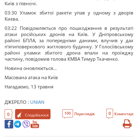
Київ з півночі.
03:30 Уламок збитої ракети упав у одному з дворів
Києва.
03:22 Повідомляється про пошкодження в результаті
атаки російських дронів на Київ. У Дніпровському
районі БПЛА, за попередніми даними, влучив у дах
п'ятиповерхового житлового будинку. У Голосіївському
районі уламки збитого дрона впали на проїжджу
частину, повідомив голова КМВА Тимур Ткаченко.
Новина оновлюється...
Масована атака на Київ
Нагадаємо, 13 травня
ДЖЕРЕЛО :
UNIAN
0
100
0
Переглядів
Коментарі
Сподобалося