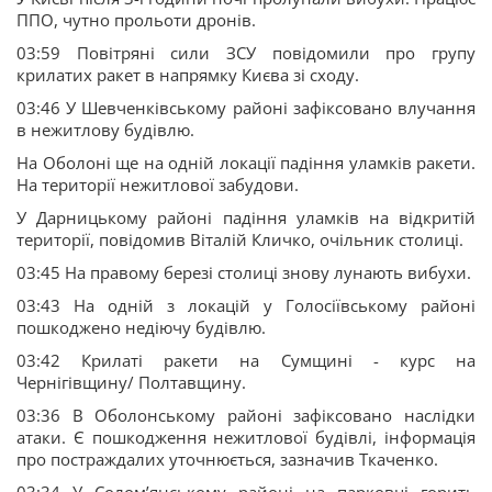
ППО, чутно прольоти дронів.
03:59 Повітряні сили ЗСУ повідомили про групу
крилатих ракет в напрямку Києва зі сходу.
03:46 У Шевченківському районі зафіксовано влучання
в нежитлову будівлю.
На Оболоні ще на одній локації падіння уламків ракети.
На території нежитлової забудови.
У Дарницькому районі падіння уламків на відкритій
території, повідомив Віталій Кличко, очільник столиці.
03:45 На правому березі столиці знову лунають вибухи.
03:43 На одній з локацій у Голосіївському районі
пошкоджено недіючу будівлю.
03:42 Крилаті ракети на Сумщині - курс на
Чернігівщину/ Полтавщину.
03:36 В Оболонському районі зафіксовано наслідки
атаки. Є пошкодження нежитлової будівлі, інформація
про постраждалих уточнюється, зазначив Ткаченко.