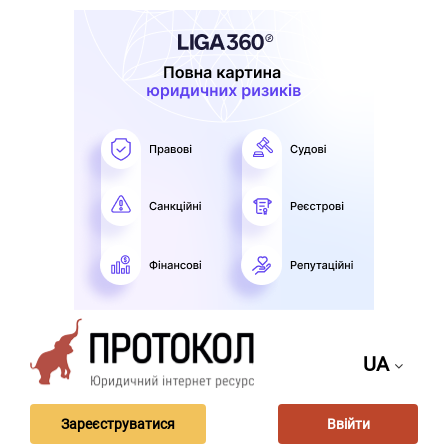
UA
Зареєструватися
Ввійти