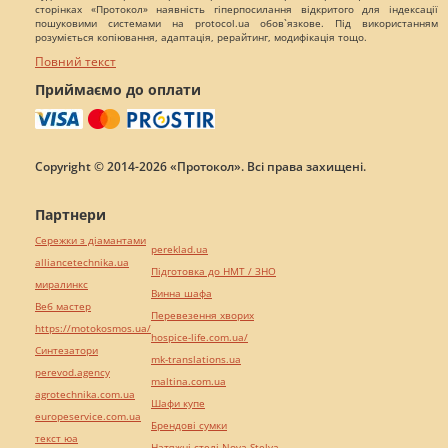
сторінках «Протокол» наявність гіперпосилання відкритого для індексації
пошуковими системами на protocol.ua обов`язкове. Під використанням
розуміється копіювання, адаптація, рерайтинг, модифікація тощо.
Повний текст
Приймаємо до оплати
Copyright © 2014-2026 «Протокол». Всі права захищені.
Партнери
Сережки з діамантами
pereklad.ua
alliancetechnika.ua
Підготовка до НМТ / ЗНО
миралинкс
Винна шафа
Веб мастер
Перевезення хворих
https://motokosmos.ua/
hospice-life.com.ua/
Синтезатори
mk-translations.ua
perevod.agency
maltina.com.ua
agrotechnika.com.ua
Шафи купе
europeservice.com.ua
Брендові сумки
текст юа
Натяжні стелі Nova Stelya