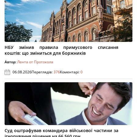
НБУ змінив правила примусового списання
коштів: що зміниться для боржників
Автор:
Лента от Протокола
06.08.2026
Переглядів:
376
Коментарі:
0
Суд оштрафував командира військової частини за
ігнорування рішення на 66 560 грн