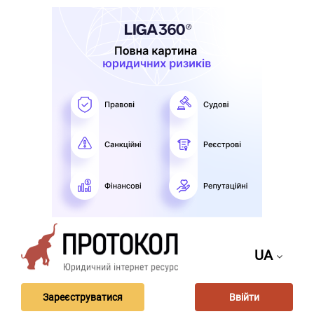
UA
Зареєструватися
Ввійти