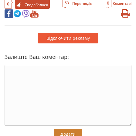
0
53
0
Переглядів
Коментарі
Сподобалося
Відключити рекламу
Залиште Ваш коментар:
Додати