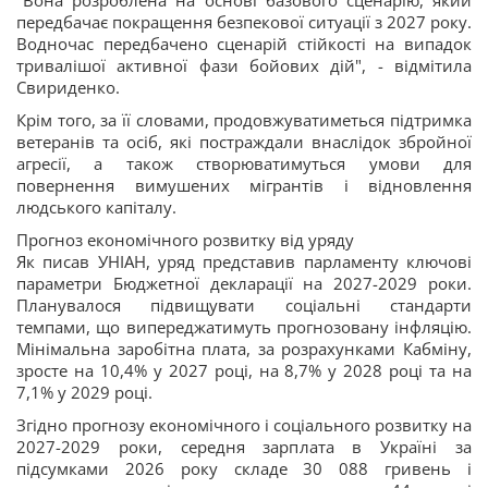
"Вона розроблена на основі базового сценарію, який
передбачає покращення безпекової ситуації з 2027 року.
Водночас передбачено сценарій стійкості на випадок
тривалішої активної фази бойових дій", - відмітила
Свириденко.
Крім того, за її словами, продовжуватиметься підтримка
ветеранів та осіб, які постраждали внаслідок збройної
агресії, а також створюватимуться умови для
повернення вимушених мігрантів і відновлення
людського капіталу.
Прогноз економічного розвитку від уряду
Як писав УНІАН, уряд представив парламенту ключові
параметри Бюджетної декларації на 2027-2029 роки.
Планувалося підвищувати соціальні стандарти
темпами, що випереджатимуть прогнозовану інфляцію.
Мінімальна заробітна плата, за розрахунками Кабміну,
зросте на 10,4% у 2027 році, на 8,7% у 2028 році та на
7,1% у 2029 році.
Згідно прогнозу економічного і соціального розвитку на
2027-2029 роки, середня зарплата в Україні за
підсумками 2026 року складе 30 088 гривень і