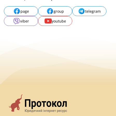
page
group
telegram
viber
youtube