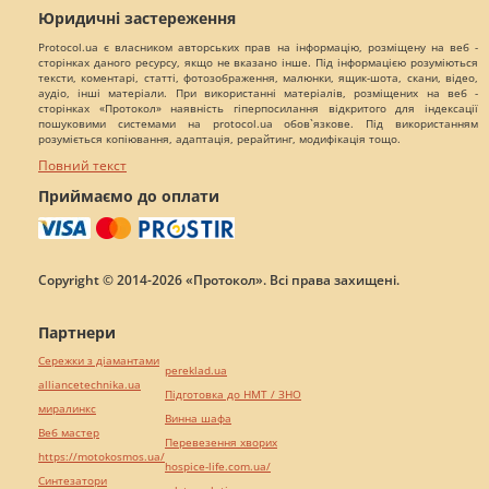
Юридичні застереження
Protocol.ua є власником авторських прав на інформацію, розміщену на веб -
сторінках даного ресурсу, якщо не вказано інше. Під інформацією розуміються
тексти, коментарі, статті, фотозображення, малюнки, ящик-шота, скани, відео,
аудіо, інші матеріали. При використанні матеріалів, розміщених на веб -
сторінках «Протокол» наявність гіперпосилання відкритого для індексації
пошуковими системами на protocol.ua обов`язкове. Під використанням
розуміється копіювання, адаптація, рерайтинг, модифікація тощо.
Повний текст
Приймаємо до оплати
Copyright © 2014-2026 «Протокол». Всі права захищені.
Партнери
Сережки з діамантами
pereklad.ua
alliancetechnika.ua
Підготовка до НМТ / ЗНО
миралинкс
Винна шафа
Веб мастер
Перевезення хворих
https://motokosmos.ua/
hospice-life.com.ua/
Синтезатори