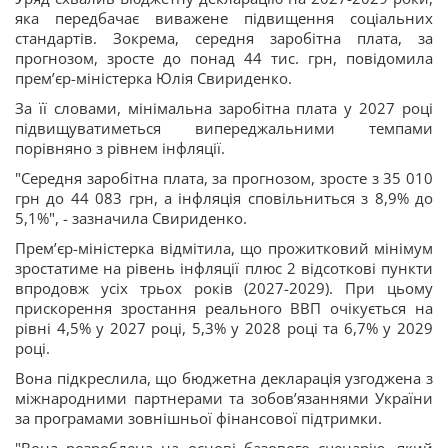
яка передбачає виважене підвищення соціальних
стандартів. Зокрема, середня заробітна плата, за
прогнозом, зросте до понад 44 тис. грн, повідомила
прем’єр-міністерка Юлія Свириденко.
За її словами, мінімальна заробітна плата у 2027 році
підвищуватиметься випереджальними темпами
порівняно з рівнем інфляції.
"Середня заробітна плата, за прогнозом, зросте з 35 010
грн до 44 083 грн, а інфляція сповільниться з 8,9% до
5,1%", - зазначила Свириденко.
Прем’єр-міністерка відмітила, що прожитковий мінімум
зростатиме на рівень інфляції плюс 2 відсоткові пункти
впродовж усіх трьох років (2027-2029). При цьому
прискорення зростання реального ВВП очікується на
рівні 4,5% у 2027 році, 5,3% у 2028 році та 6,7% у 2029
році.
Вона підкреслила, що бюджетна декларація узгоджена з
міжнародними партнерами та зобов’язаннями України
за програмами зовнішньої фінансової підтримки.