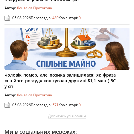
Автор:
Лента от Протокола
05.08.2026
Переглядів:
480
Коментарі:
0
Чоловік помер, але позика залишилася: як фраза
«на його розсуд» коштувала дружині $1,1 млн ( ВС
у сп
Автор:
Лента от Протокола
05.08.2026
Переглядів:
571
Коментарі:
0
Дивитись усі новини
Ми в соціальних мережах: