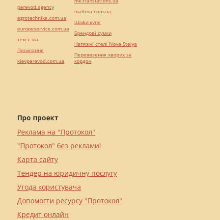
mk-translations.ua
perevod.agency
maltina.com.ua
agrotechnika.com.ua
Шафи купе
europeservice.com.ua
Брендові сумки
текст юа
Натяжні стелі Nova Stelya
Посилання
Перевезення хворих за
kievperevod.com.ua
кордон
Про проект
Реклама на "Протокол"
"Протокол" без реклами!
Карта сайту
Тендер на юридичну послугу
Угода користувача
Допомогти ресурсу "Протокол"
Кредит онлайн