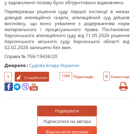
у задоволенні позову було обґрунтовано відмовлено.
Перевіривши рішення суду першої інстанції в межах
доводів апеляційної скарги, апеляційний суд дійшов
висновку, що воно ухвалене з додержанням норм
матеріального і процесуального права. Постановою
Херсонського апеляційного суду від 11.05.2026 рішення
Херсонського міського суду Херсонської області від
02.02.2026 залишено без змін.
Справа № 766/19436/20
Джерело :
Судова влада Украини
0
1296
1
Переглядів
Коментарі
Сподобалося
Подякувати
Підписатися на автора
Відключити рекламу