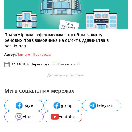
Правомірним і ефективним способом захисту
речових прав замовника на об’єкт будівництва в
разі їх осп
Автор:
Лента от Протокола
05.08.2026
Переглядів:
383
Коментарі:
0
Дивитись усі новини
Ми в соціальних мережах:
page
group
telegram
viber
youtube