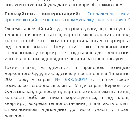
послуги готувати й укладати договори зі споживачем.
Пользуйтесь консультацией:
Совладелец или
проживающий не платит за коммуналку - как заставить?
Окремо апеляційний суд звернув увагу, що послуга з
теплопостачання є такою, вартість якої залежить не від
кількості осіб, які фактично проживають у квартирі, а
від площі житла. Тому сам факт непроживання
співвласника у квартирі не є підставою для звільнення
його від оплати відповідної частини вартості послуги.
Такий підхід узгоджується з правовою позицією
Верховного Суду, викладеною у постанові від 15 квітня
2021 року у справі
№ 638/5001/17
, на яку також
посилалася сторона апелянта. У цій справі Верховний
Суд зазначав, що послуги, вартість яких залежить не від
кількості осіб, які ними користуються, а від площі
квартири, зокрема теплопостачання, підлягають оплаті
співвласником відповідно до його участі у праві
власності.