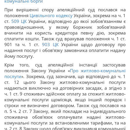
комунальні борги
При вирішенні спору апеляційний суд послався на
положення
Цивільного кодексу
України, зокрема на ч. 1
ст.
509
ЦК
України, відповідно до якої зобов’язанням є
правовідношення, у якому боржник зобов’язаний
вчинити на користь кредитора певну дію, зокрема
сплатити кошти. Також суд врахував положення ч. 1 ст.
901 та ч. 1 ст.
903
ЦК
України щодо договору про
надання послуг і обов’язку замовника оплатити надану
йому послугу.
Крім того, суд апеляційної інстанції застосував
положення Закону України «
Про житлово-комунальні
послуги
». Зокрема, суд зазначив, що відповідно до ч. 1
ст. 12 цього Закону житлово-комунальні послуги
надаються виключно на договірних засадах, а згідно з
ч. 1 ст. 9 споживач здійснює оплату за спожиті житлово-
комунальні послуги щомісяця, якщо інший порядок і
строки не визначені договором. Також суд послався на
п. 5 ч. 2 ст. 7 Закону, який покладає на індивідуального
споживача обов’язок оплачувати надані житлово-
комунальні послуги за встановленими тарифами, та на
ч. 2 ст. 8 Закону щодо обов’язку виконавця комунальної