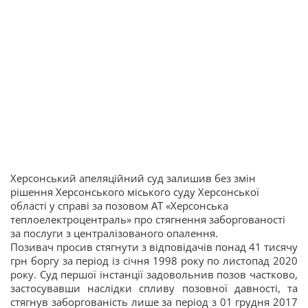
Херсонський апеляційний суд залишив без змін
рішення Херсонського міського суду Херсонської
області у справі за позовом АТ «Херсонська
теплоелектроцентраль» про стягнення заборгованості
за послуги з централізованого опалення.
Позивач просив стягнути з відповідачів понад 41 тисячу
грн боргу за період із січня 1998 року по листопад 2020
року. Суд першої інстанції задовольнив позов частково,
застосувавши наслідки спливу позовної давності, та
стягнув заборгованість лише за період з 01 грудня 2017