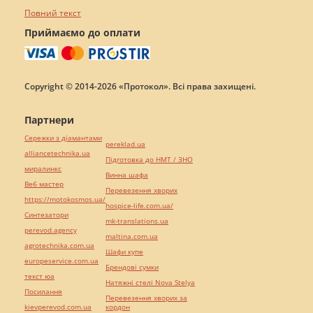
Повний текст
Приймаємо до оплати
Copyright © 2014-2026 «Протокол». Всі права захищені.
Партнери
Сережки з діамантами
pereklad.ua
alliancetechnika.ua
Підготовка до НМТ / ЗНО
миралинкс
Винна шафа
Веб мастер
Перевезення хворих
https://motokosmos.ua/
hospice-life.com.ua/
Синтезатори
mk-translations.ua
perevod.agency
maltina.com.ua
agrotechnika.com.ua
Шафи купе
europeservice.com.ua
Брендові сумки
текст юа
Натяжні стелі Nova Stelya
Посилання
Перевезення хворих за
kievperevod.com.ua
кордон