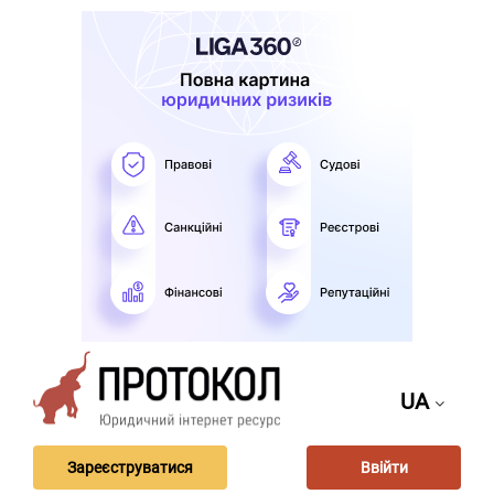
UA
Зареєструватися
Ввійти