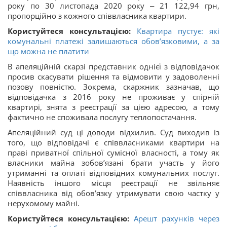
року по 30 листопада 2020 року ‒ 21 122,94 грн,
пропорційно з кожного співвласника квартири.
Користуйтеся консультацією:
Квартира пустує: які
комунальні платежі залишаються обов’язковими, а за
що можна не платити
В апеляційній скарзі представник однієї з відповідачок
просив скасувати рішення та відмовити у задоволенні
позову повністю. Зокрема, скаржник зазначав, що
відповідачка з 2016 року не проживає у спірній
квартирі, знята з реєстрації за цією адресою, а тому
фактично не споживала послугу теплопостачання.
Апеляційний суд ці доводи відхилив. Суд виходив із
того, що відповідачі є співвласниками квартири на
праві приватної спільної сумісної власності, а тому як
власники майна зобов’язані брати участь у його
утриманні та оплаті відповідних комунальних послуг.
Наявність іншого місця реєстрації не звільняє
співвласника від обов’язку утримувати свою частку у
нерухомому майні.
Користуйтеся консультацією:
Арешт рахунків через