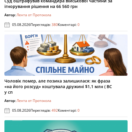
Суд оштрафував командира військової частини за
ігнорування рішення на 66 560 грн
Автор:
Лента от Протокола
05.08.2026
Переглядів:
380
Коментарі:
0
Чоловік помер, але позика залишилася: як фраза
«на його розсуд» коштувала дружині $1,1 млн ( ВС
у сп
Автор:
Лента от Протокола
05.08.2026
Переглядів:
492
Коментарі:
0