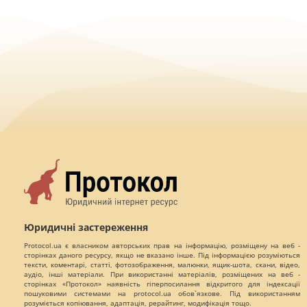
Юридичні застереження
Protocol.ua є власником авторських прав на інформацію, розміщену на веб -
сторінках даного ресурсу, якщо не вказано інше. Під інформацією розуміються
тексти, коментарі, статті, фотозображення, малюнки, ящик-шота, скани, відео,
аудіо, інші матеріали. При використанні матеріалів, розміщених на веб -
сторінках «Протокол» наявність гіперпосилання відкритого для індексації
пошуковими системами на protocol.ua обов`язкове. Під використанням
розуміється копіювання, адаптація, рерайтинг, модифікація тощо.