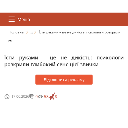
Меню
...
Головна
Їсти руками – це не дикість: психологи розкрили
гл...
Їсти руками – це не дикість: психологи
розкрили глибокий сенс цієї звички
Відключити рекламу
0
58
17.06.2026
0