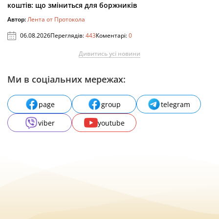
коштів: що зміниться для боржників
Автор:
Лента от Протокола
06.08.2026
Переглядів:
443
Коментарі:
0
Дивитись усі новини
Ми в соціальних мережах:
page
group
telegram
viber
youtube