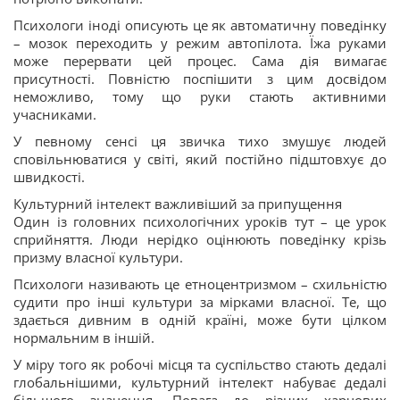
Психологи іноді описують це як автоматичну поведінку
– мозок переходить у режим автопілота. Їжа руками
може перервати цей процес. Сама дія вимагає
присутності. Повністю поспішити з цим досвідом
неможливо, тому що руки стають активними
учасниками.
У певному сенсі ця звичка тихо змушує людей
сповільнюватися у світі, який постійно підштовхує до
швидкості.
Культурний інтелект важливіший за припущення
Один із головних психологічних уроків тут – це урок
сприйняття. Люди нерідко оцінюють поведінку крізь
призму власної культури.
Психологи називають це етноцентризмом – схильністю
судити про інші культури за мірками власної. Те, що
здається дивним в одній країні, може бути цілком
нормальним в іншій.
У міру того як робочі місця та суспільство стають дедалі
глобальнішими, культурний інтелект набуває дедалі