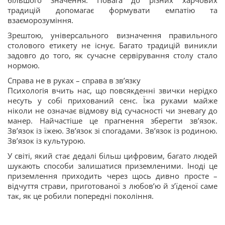
більшого значення. Повага до різних харчових
традицій допомагає формувати емпатію та
взаєморозуміння.
Зрештою, універсального визначення правильного
столового етикету не існує. Багато традицій виникли
задовго до того, як сучасне сервірування столу стало
нормою.
Справа не в руках – справа в зв’язку
Психологія вчить нас, що повсякденні звички нерідко
несуть у собі прихований сенс. Їжа руками майже
ніколи не означає відмову від сучасності чи зневагу до
манер. Найчастіше це прагнення зберегти зв’язок.
Зв’язок із їжею. Зв’язок зі спогадами. Зв’язок із родиною.
Зв’язок із культурою.
У світі, який стає дедалі більш цифровим, багато людей
шукають способи залишатися приземленими. Іноді це
приземлення приходить через щось дивно просте –
відчуття страви, приготованої з любов’ю й з’їденої саме
так, як це робили попередні покоління.