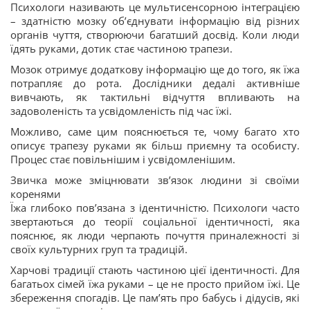
Психологи називають це мультисенсорною інтеграцією
– здатністю мозку об’єднувати інформацію від різних
органів чуття, створюючи багатший досвід. Коли люди
їдять руками, дотик стає частиною трапези.
Мозок отримує додаткову інформацію ще до того, як їжа
потрапляє до рота. Дослідники дедалі активніше
вивчають, як тактильні відчуття впливають на
задоволеність та усвідомленість під час їжі.
Можливо, саме цим пояснюється те, чому багато хто
описує трапезу руками як більш приємну та особисту.
Процес стає повільнішим і усвідомленішим.
Звичка може зміцнювати зв’язок людини зі своїми
коренями
Їжа глибоко пов’язана з ідентичністю. Психологи часто
звертаються до теорії соціальної ідентичності, яка
пояснює, як люди черпають почуття приналежності зі
своїх культурних груп та традицій.
Харчові традиції стають частиною цієї ідентичності. Для
багатьох сімей їжа руками – це не просто прийом їжі. Це
збереження спогадів. Це пам’ять про бабусь і дідусів, які