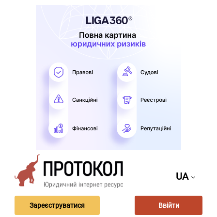
UA
Зареєструватися
Ввійти