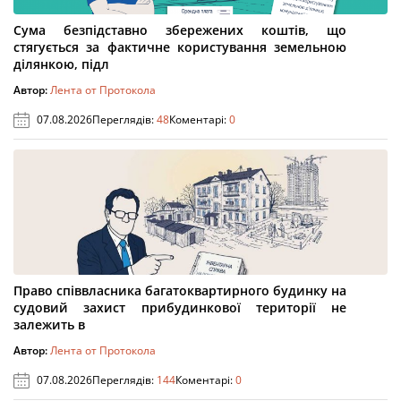
Сума безпідставно збережених коштів, що
стягується за фактичне користування земельною
ділянкою, підл
Автор:
Лента от Протокола
07.08.2026
Переглядів:
48
Коментарі:
0
Право співвласника багатоквартирного будинку на
судовий захист прибудинкової території не
залежить в
Автор:
Лента от Протокола
07.08.2026
Переглядів:
144
Коментарі:
0