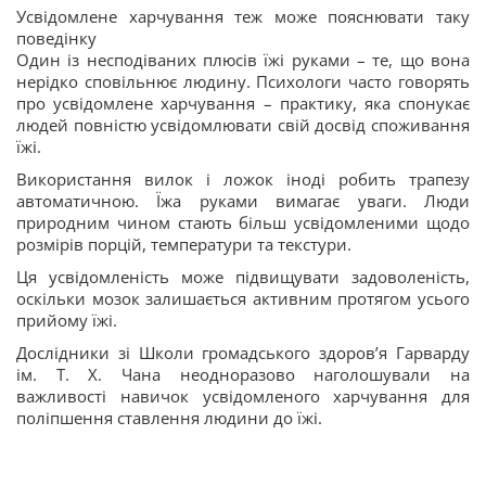
Усвідомлене харчування теж може пояснювати таку
поведінку
Один із несподіваних плюсів їжі руками – те, що вона
нерідко сповільнює людину. Психологи часто говорять
про усвідомлене харчування – практику, яка спонукає
людей повністю усвідомлювати свій досвід споживання
їжі.
Використання вилок і ложок іноді робить трапезу
автоматичною. Їжа руками вимагає уваги. Люди
природним чином стають більш усвідомленими щодо
розмірів порцій, температури та текстури.
Ця усвідомленість може підвищувати задоволеність,
оскільки мозок залишається активним протягом усього
прийому їжі.
Дослідники зі Школи громадського здоров’я Гарварду
ім. Т. Х. Чана неодноразово наголошували на
важливості навичок усвідомленого харчування для
поліпшення ставлення людини до їжі.