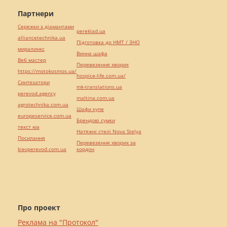
Партнери
Сережки з діамантами
pereklad.ua
alliancetechnika.ua
Підготовка до НМТ / ЗНО
миралинкс
Винна шафа
Веб мастер
Перевезення хворих
https://motokosmos.ua/
hospice-life.com.ua/
Синтезатори
mk-translations.ua
perevod.agency
maltina.com.ua
agrotechnika.com.ua
Шафи купе
europeservice.com.ua
Брендові сумки
текст юа
Натяжні стелі Nova Stelya
Посилання
Перевезення хворих за
kievperevod.com.ua
кордон
Про проект
Реклама на "Протокол"