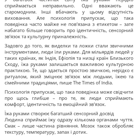
сприймається неправильно. Одні вважають це
старомодним. Інші вбачають у цьому відсутність
виховання. Але психологія припускає, що така
поведінка часто майже не пов’язана з етикетом – зате
набагато більше говорить про ідентичність, сенсорний
зв’язок та культурну приналежність.
Задовго до того, як виделки та ложки стали звичними
інструментами, люди їли руками. Для мільярдів людей у
таких країнах, як Індія, Ефіопія та низці країн Близького
Сходу, їжа руками залишається важливою культурною
практикою. Те, що здається простою звичкою, нерідко є
ритуалом, який зміцнює зв’язок між людьми, їжею та
сімейними традиціями, пише The Times of India.
Психологія припускає, що така поведінка може свідчити
про щось глибше – про те, як люди сприймають
комфорт, ідентичність та емоційний зв’язок.
Їжа руками створює багатший сенсорний досвід
Людина сприймає їжу одразу кількома органами чуття.
Смак – лише частина рівняння. Мозок також обробляє
текстуру, температуру, запах і дотик.