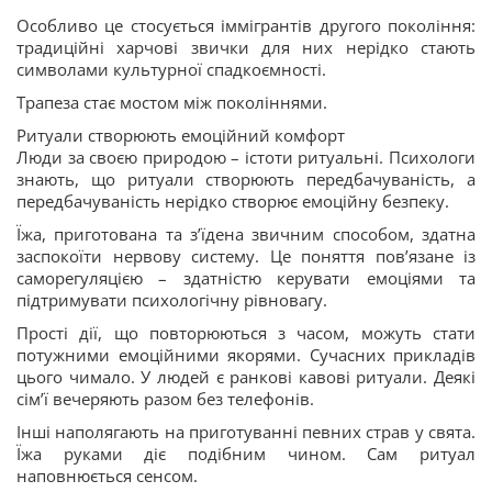
Особливо це стосується іммігрантів другого покоління:
традиційні харчові звички для них нерідко стають
символами культурної спадкоємності.
Трапеза стає мостом між поколіннями.
Ритуали створюють емоційний комфорт
Люди за своєю природою – істоти ритуальні. Психологи
знають, що ритуали створюють передбачуваність, а
передбачуваність нерідко створює емоційну безпеку.
Їжа, приготована та з’їдена звичним способом, здатна
заспокоїти нервову систему. Це поняття пов’язане із
саморегуляцією – здатністю керувати емоціями та
підтримувати психологічну рівновагу.
Прості дії, що повторюються з часом, можуть стати
потужними емоційними якорями. Сучасних прикладів
цього чимало. У людей є ранкові кавові ритуали. Деякі
сім’ї вечеряють разом без телефонів.
Інші наполягають на приготуванні певних страв у свята.
Їжа руками діє подібним чином. Сам ритуал
наповнюється сенсом.