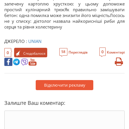
запечену картоплю хрусткою: у цьому допоможе
простий кулінарний трюкЯк правильно замішувати
бетон: одна помилка може знизити його міцністьЛосось
не у списку: дієтолог назвала найкорисніші риби для
серця та рівня холестерину
ДЖЕРЕЛО :
UNIAN
0
58
0
Переглядів
Коментарі
Сподобалося
Відключити рекламу
Залиште Ваш коментар: