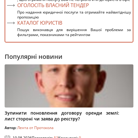
ОГОЛОСІТЬ ВЛАСНИЙ ТЕНДЕР
Про надання юридичної послуги та отримайте найвигіднішу
пропозицію
КАТАЛОГ ЮРИСТІВ
Пошук виконавця для вирішення Вашої проблеми за
фильтрами, показниками та рейтингом
Популярні новини
Зупинити поновлення договору оренди землі:
лист стороні чи заява до реєстру?
Автор:
Лента от Протокола
10.08.2026
Переглядів:
53
Коментарі:
0