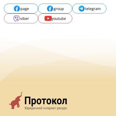
page
group
telegram
viber
youtube