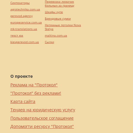
Перевозка лежачих
Синтезаторы
больных за границу
agrotechnika.com.ua
Шкафы купе
perevod.agency
Брендовые сумки
europeservice.com.ua
Натяжные потолки Nova
mk-translations.ua
Stelya
текст юа
maltina.com.ua
kievperevod.com.ua
Cылки
О проекте
Реклама на "Протокол"
"Протокол" без реклами!
Карта сайта
Тендер на юридическую услугу
Пользовательское соглашение
Допомогти ресурсу "Протокол"