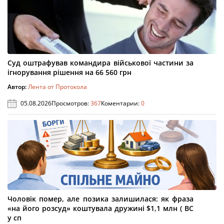
Суд оштрафував командира військової частини за
ігнорування рішення на 66 560 грн
Автор:
Лента от Протокола
05.08.2026
Просмотров:
367
Коментарии:
0
Чоловік помер, але позика залишилася: як фраза
«на його розсуд» коштувала дружині $1,1 млн ( ВС
у сп