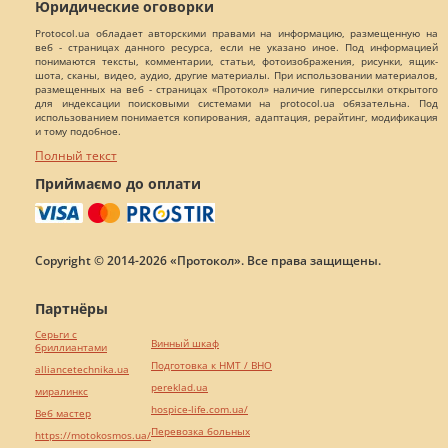
Юридические оговорки
Protocol.ua обладает авторскими правами на информацию, размещенную на
веб - страницах данного ресурса, если не указано иное. Под информацией
понимаются тексты, комментарии, статьи, фотоизображения, рисунки, ящик-
шота, сканы, видео, аудио, другие материалы. При использовании материалов,
размещенных на веб - страницах «Протокол» наличие гиперссылки открытого
для индексации поисковыми системами на protocol.ua обязательна. Под
использованием понимается копирования, адаптация, рерайтинг, модификация
и тому подобное.
Полный текст
Приймаємо до оплати
Copyright © 2014-2026 «Протокол». Все права защищены.
Партнёры
Серьги с
Винный шкаф
бриллиантами
Подготовка к НМТ / ВНО
alliancetechnika.ua
pereklad.ua
миралинкс
hospice-life.com.ua/
Веб мастер
Перевозка больных
https://motokosmos.ua/