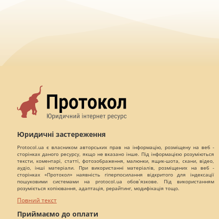
Юридичні застереження
Protocol.ua є власником авторських прав на інформацію, розміщену на веб -
сторінках даного ресурсу, якщо не вказано інше. Під інформацією розуміються
тексти, коментарі, статті, фотозображення, малюнки, ящик-шота, скани, відео,
аудіо, інші матеріали. При використанні матеріалів, розміщених на веб -
сторінках «Протокол» наявність гіперпосилання відкритого для індексації
пошуковими системами на protocol.ua обов`язкове. Під використанням
розуміється копіювання, адаптація, рерайтинг, модифікація тощо.
Повний текст
Приймаємо до оплати