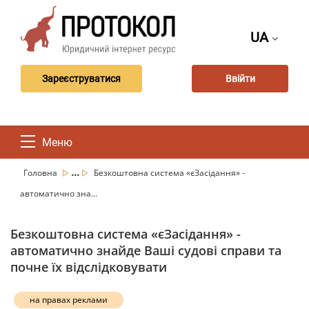
UA
Зареєструватися
Ввійти
Меню
...
Головна
Безкоштовна система «єЗасідання» -
автоматично зна...
Безкоштовна система «єЗасідання» -
автоматично знайде Ваші судові справи та
почне їх відслідковувати
на правах реклами