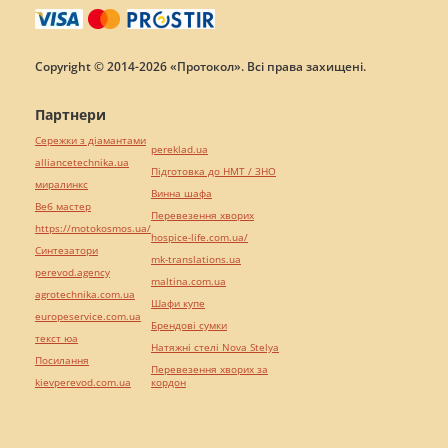
Copyright © 2014-2026 «Протокол». Всі права захищені.
Партнери
Сережки з діамантами
pereklad.ua
alliancetechnika.ua
Підготовка до НМТ / ЗНО
миралинкс
Винна шафа
Веб мастер
Перевезення хворих
https://motokosmos.ua/
hospice-life.com.ua/
Синтезатори
mk-translations.ua
perevod.agency
maltina.com.ua
agrotechnika.com.ua
Шафи купе
europeservice.com.ua
Брендові сумки
текст юа
Натяжні стелі Nova Stelya
Посилання
Перевезення хворих за
kievperevod.com.ua
кордон