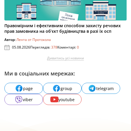
Правомірним і ефективним способом захисту речових
прав замовника на об’єкт будівництва в разі їх осп
Автор:
Лента от Протокола
05.08.2026
Переглядів:
378
Коментарі:
0
Дивитись усі новини
Ми в соціальних мережах:
page
group
telegram
viber
youtube