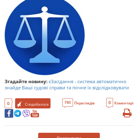
Згадайте новину:
єЗасідання - система автоматично
знайде Ваші судові справи та почне їх відслідковувати
0
780
0
Переглядів
Коментарі
Сподобалося