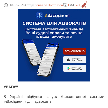
0
780
18.06.2026
Автор:
Лента от Протокола
0
УВАГА!!!
В Україні відбувся запуск безкоштовної системи
«єЗасідання» для адвокатів.