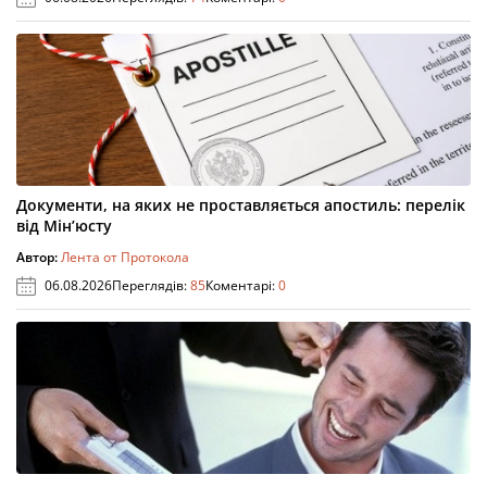
Документи, на яких не проставляється апостиль: перелік
від Мін’юсту
Автор:
Лента от Протокола
06.08.2026
Переглядів:
85
Коментарі:
0