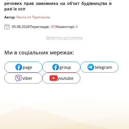
речових прав замовника на об’єкт будівництва в
разі їх осп
Автор:
Лента от Протокола
05.08.2026
Переглядів:
395
Коментарі:
0
Дивитись усі новини
Ми в соціальних мережах:
page
group
telegram
viber
youtube