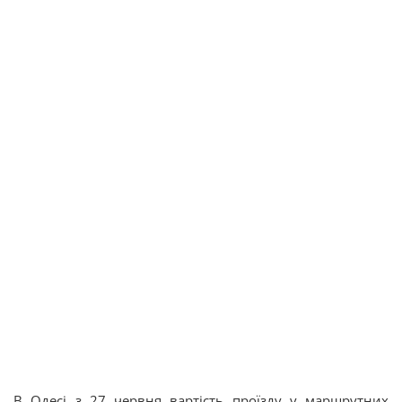
В Одесі з 27 червня вартість проїзду у маршрутних