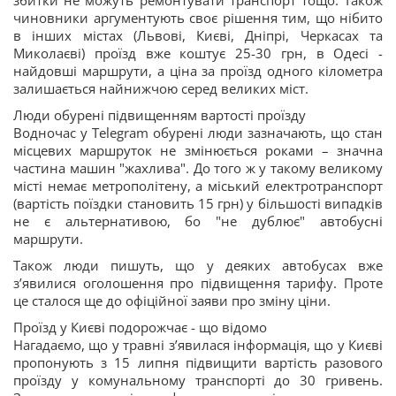
збитки не можуть ремонтувати транспорт тощо. Також
чиновники аргументують своє рішення тим, що нібито
в інших містах (Львові, Києві, Дніпрі, Черкасах та
Миколаєві) проїзд вже коштує 25-30 грн, в Одесі -
найдовші маршрути, а ціна за проїзд одного кілометра
залишається найнижчою серед великих міст.
Люди обурені підвищенням вартості проїзду
Водночас у Telegram обурені люди зазначають, що стан
місцевих маршруток не змінюється роками – значна
частина машин "жахлива". До того ж у такому великому
місті немає метрополітену, а міський електротранспорт
(вартість поїздки становить 15 грн) у більшості випадків
не є альтернативою, бо "не дублює" автобусні
маршрути.
Також люди пишуть, що у деяких автобусах вже
з’явилися оголошення про підвищення тарифу. Проте
це сталося ще до офіційної заяви про зміну ціни.
Проїзд у Києві подорожчає - що відомо
Нагадаємо, що у травні з’явилася інформація, що у Києві
пропонують з 15 липня підвищити вартість разового
проїзду у комунальному транспорті до 30 гривень.