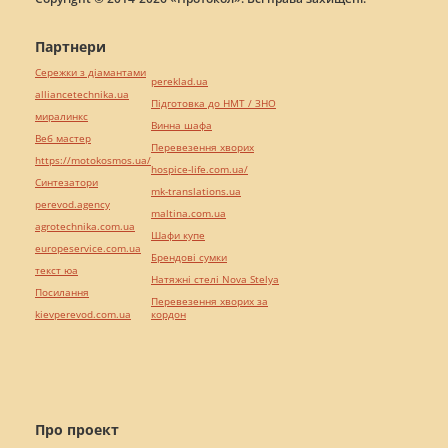
Партнери
Сережки з діамантами
pereklad.ua
alliancetechnika.ua
Підготовка до НМТ / ЗНО
миралинкс
Винна шафа
Веб мастер
Перевезення хворих
https://motokosmos.ua/
hospice-life.com.ua/
Синтезатори
mk-translations.ua
perevod.agency
maltina.com.ua
agrotechnika.com.ua
Шафи купе
europeservice.com.ua
Брендові сумки
текст юа
Натяжні стелі Nova Stelya
Посилання
Перевезення хворих за
kievperevod.com.ua
кордон
Про проект