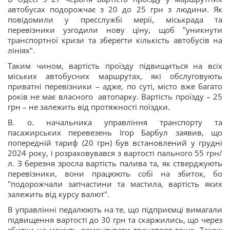
автобусах подорожчає з 20 до 25 грн з людини. Як
повідомили у пресслужбі мерії, міськрада та
перевізники узгодили нову ціну, щоб "уникнути
транспортної кризи та зберегти кількість автобусів на
лініях".
Таким чином, вартість проїзду підвищиться на всіх
міських автобусних маршрутах, які обслуговують
приватні перевізники – адже, по суті, місто вже багато
років не має власного автопарку. Вартість проїзду – 25
грн – не залежить від протяжності поїздки.
В. о. начальника управління транспорту та
пасажирських перевезень Ігор Барбул заявив, що
попередній тариф (20 грн) був встановлений у грудні
2024 року, і розраховувався з вартості пального 55 грн/
л. З березня зросла вартість палива та, як стверджують
перевізники, вони працюють собі на збиток, бо
"подорожчали запчастини та мастила, вартість яких
залежить від курсу валют".
В управлінні педалюють на те, що підприємці вимагали
підвищення вартості до 30 грн та скаржились, що через