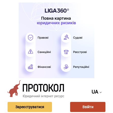
UA
Зареєструватися
Ввійти