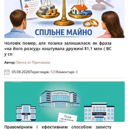
Чоловік помер, але позика залишилася: як фраза
«на його розсуд» коштувала дружині $1,1 млн ( ВС
у сп
Автор:
Лента от Протокола
05.08.2026
Переглядів:
520
Коментарі:
0
Правомірним і ефективним способом захисту