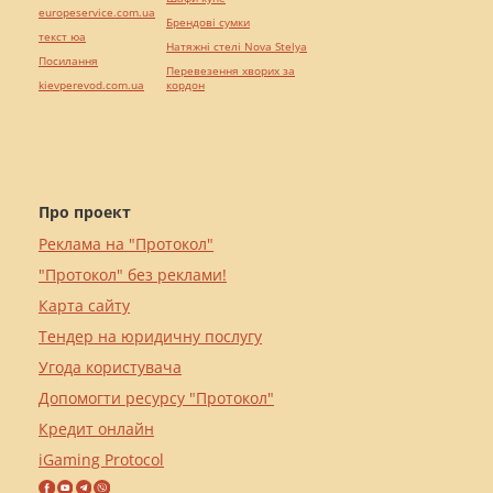
europeservice.com.ua
Брендові сумки
текст юа
Натяжні стелі Nova Stelya
Посилання
Перевезення хворих за
kievperevod.com.ua
кордон
Про проект
Реклама на "Протокол"
"Протокол" без реклами!
Карта сайту
Тендер на юридичну послугу
Угода користувача
Допомогти ресурсу "Протокол"
Кредит онлайн
iGaming Protocol