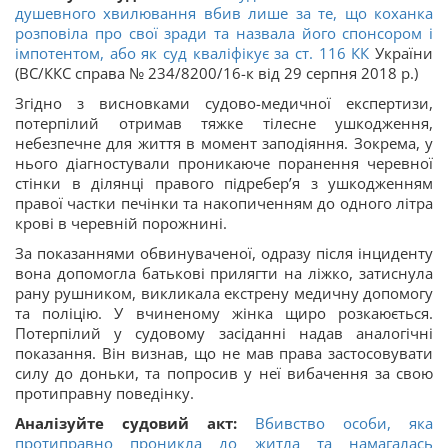
душевного хвилювання вбив лише за те, що коханка
розповіла про свої зради та назвала його спонсором і
імпотентом, або як суд кваліфікує за ст.
116
КК
України
(ВС/ККС справа № 234/8200/16-к від 29 серпня 2018 р.)
Згідно з висновками судово-медичної експертизи,
потерпілий отримав тяжке тілесне ушкодження,
небезпечне для життя в момент заподіяння. Зокрема, у
нього діагностували проникаюче поранення черевної
стінки в ділянці правого підребер’я з ушкодженням
правої частки печінки та накопиченням до одного літра
крові в черевній порожнині.
За показаннями обвинуваченої, одразу після інциденту
вона допомогла батькові прилягти на ліжко, затиснула
рану рушником, викликала екстрену медичну допомогу
та поліцію. У вчиненому жінка щиро розкаюється.
Потерпілий у судовому засіданні надав аналогічні
показання. Він визнав, що не мав права застосовувати
силу до доньки, та попросив у неї вибачення за свою
протиправну поведінку.
Аналізуйте судовий акт:
Вбивство особи, яка
протиправно проникла до житла та намагалась