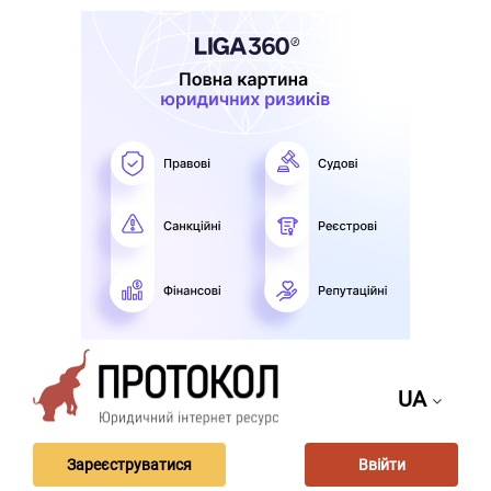
UA
Зареєструватися
Ввійти