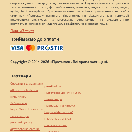
сторінках даного ресурсу, якщо не вказано інше. Під інформацією розуміються
тексти, коментарі, статті, фотозображення, малюнки, ящик-шота, скани, відео,
аудіо, інші матеріали. При використанні матеріалів, розміщених на веб -
сторінках «Протокол» наявність гіперпосилання відкритого для індексації
пошуковими системами на protocol.ua обов`язкове. Під використанням
розуміється копіювання, адаптація, рерайтинг, модифікація тощо.
Повний текст
Приймаємо до оплати
Copyright © 2014-2026 «Протокол». Всі права захищені.
Партнери
Сережки з діамантами
pereklad.ua
alliancetechnika.ua
Підготовка до НМТ / ЗНО
миралинкс
Винна шафа
Веб мастер
Перевезення хворих
https://motokosmos.ua/
hospice-life.com.ua/
Синтезатори
mk-translations.ua
perevod.agency
maltina.com.ua
agrotechnika.com.ua
Шафи купе