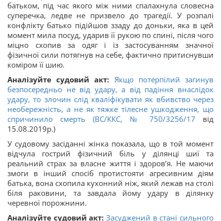
батьком, під час якого між ними спалахнула словесна
суперечка, ледве не призвело до трагедії. У розпалі
конфлікту батько підійшов ззаду до доньки, яка в цей
момент мила посуд, ударив її рукою по спині, після чого
міцно схопив за одяг і із застосуванням значної
фізичної сили потягнув на себе, фактично притиснувши
коміром її шию.
Аналізуйте судовий акт:
Якщо потерпілий загинув
безпосередньо не від удару, а від падіння внаслідок
удару, то злочин слід кваліфікувати як вбивство через
необережність, а не як тяжке тілесне ушкодження, що
спричинило смерть (ВС/ККС,
№ 750/3256/17
від
15.08.2019р.)
У судовому засіданні жінка показала, що в той момент
відчула гострий фізичний біль у ділянці шиї та
реальний страх за власне життя і здоров’я. Не маючи
змоги в інший спосіб протистояти агресивним діям
батька, вона схопила кухонний ніж, який лежав на столі
біля раковини, та завдала йому удару в ділянку
черевної порожнини.
Аналізуйте судовий акт:
Засуджений в стані сильного