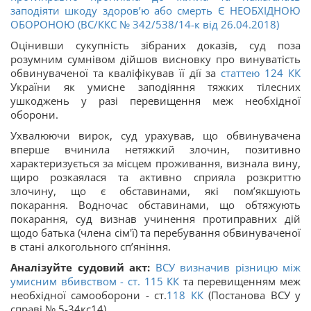
заподіяти шкоду здоров’ю або смерть Є НЕОБХІДНОЮ
ОБОРОНОЮ (ВС/ККС № 342/538/14-к від 26.04.2018)
Оцінивши сукупність зібраних доказів, суд поза
розумним сумнівом дійшов висновку про винуватість
обвинуваченої та кваліфікував її дії за
статтею 124
КК
України як умисне заподіяння тяжких тілесних
ушкоджень у разі перевищення меж необхідної
оборони.
Ухвалюючи вирок, суд урахував, що обвинувачена
вперше вчинила нетяжкий злочин, позитивно
характеризується за місцем проживання, визнала вину,
щиро розкаялася та активно сприяла розкриттю
злочину, що є обставинами, які пом’якшують
покарання. Водночас обставинами, що обтяжують
покарання, суд визнав учинення протиправних дій
щодо батька (члена сім'ї) та перебування обвинуваченої
в стані алкогольного сп’яніння.
Аналізуйте судовий акт:
ВСУ визначив різницю між
умисним вбивством - ст.
115
КК
та перевищенням меж
необхідної самооборони - ст.
118
КК
(Постанова ВСУ у
справі № 5-34кс14)