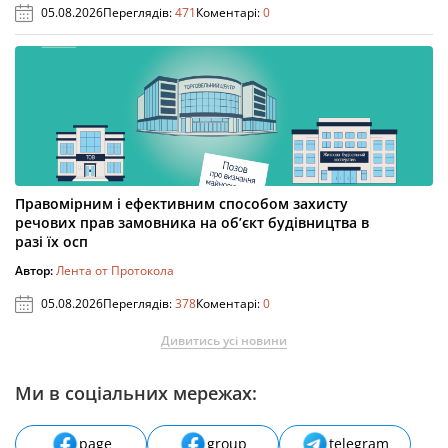
05.08.2026
Переглядів:
471
Коментарі:
0
Правомірним і ефективним способом захисту
речових прав замовника на об’єкт будівництва в
разі їх осп
Автор:
Лента от Протокола
05.08.2026
Переглядів:
378
Коментарі:
0
Дивитись усі новини
Ми в соціальних мережах:
page
group
telegram