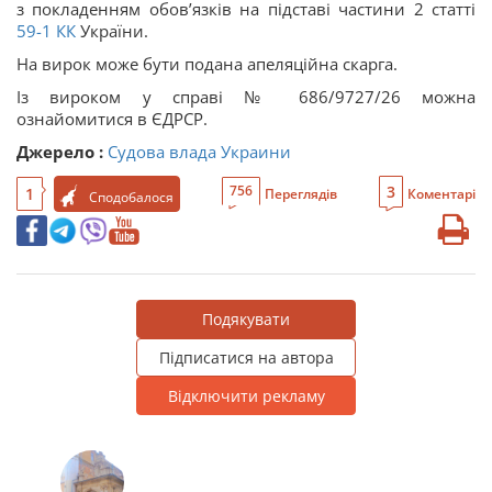
з покладенням обов’язків на підставі частини 2 статті
59-1
КК
України.
На вирок може бути подана апеляційна скарга.
Із вироком у справі № 686/
9727
/26 можна
ознайомитися в ЄДРСР.
Джерело :
Судова влада Украини
3
756
1
Переглядів
Коментарі
Сподобалося
Подякувати
Підписатися на автора
Відключити рекламу