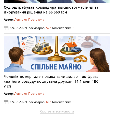
Суд оштрафував командира військової частини за
ігнорування рішення на 66 560 грн
Автор:
Лента от Протокола
05.08.2026
Просмотров:
526
Коментарии:
0
Чоловік помер, але позика залишилася: як фраза
«на його розсуд» коштувала дружині $1,1 млн ( ВС
у сп
Автор:
Лента от Протокола
05.08.2026
Просмотров:
615
Коментарии:
0
Смотреть все новости