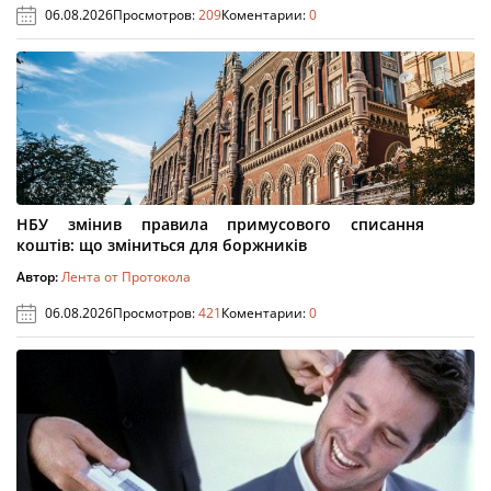
06.08.2026
Просмотров:
209
Коментарии:
0
НБУ змінив правила примусового списання
коштів: що зміниться для боржників
Автор:
Лента от Протокола
06.08.2026
Просмотров:
421
Коментарии:
0