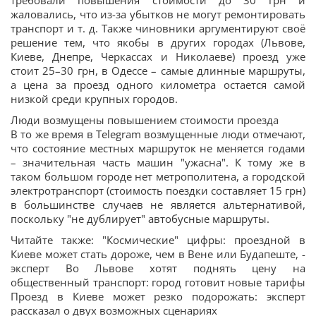
требовали повышения стоимости до 30 грн и
жаловались, что из-за убытков не могут ремонтировать
транспорт и т. д. Также чиновники аргументируют своё
решение тем, что якобы в других городах (Львове,
Киеве, Днепре, Черкассах и Николаеве) проезд уже
стоит 25–30 грн, в Одессе – самые длинные маршруты,
а цена за проезд одного километра остается самой
низкой среди крупных городов.
Люди возмущены повышением стоимости проезда
В то же время в Telegram возмущенные люди отмечают,
что состояние местных маршруток не меняется годами
– значительная часть машин "ужасна". К тому же в
таком большом городе нет метрополитена, а городской
электротранспорт (стоимость поездки составляет 15 грн)
в большинстве случаев не является альтернативой,
поскольку "не дублирует" автобусные маршруты.
Читайте также: "Космические" цифры: проездной в
Киеве может стать дороже, чем в Вене или Будапеште, -
эксперт Во Львове хотят поднять цену на
общественный транспорт: город готовит новые тарифы
Проезд в Киеве может резко подорожать: эксперт
рассказал о двух возможных сценариях