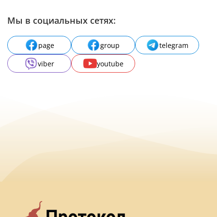
Мы в социальных сетях:
page
group
telegram
viber
youtube