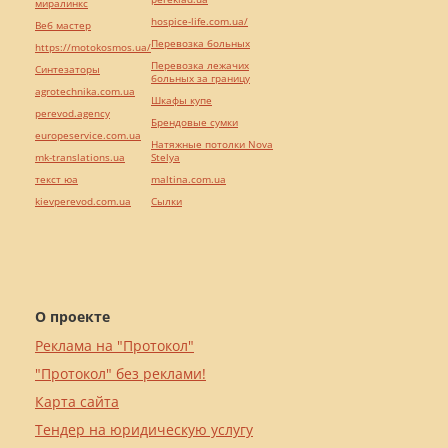
миралинкс
hospice-life.com.ua/
Веб мастер
Перевозка больных
https://motokosmos.ua/
Перевозка лежачих
Синтезаторы
больных за границу
agrotechnika.com.ua
Шкафы купе
perevod.agency
Брендовые сумки
europeservice.com.ua
Натяжные потолки Nova
mk-translations.ua
Stelya
текст юа
maltina.com.ua
kievperevod.com.ua
Cылки
О проекте
Реклама на "Протокол"
"Протокол" без реклами!
Карта сайта
Тендер на юридическую услугу