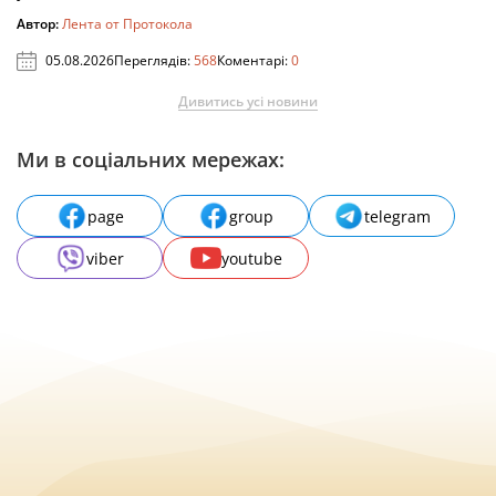
Автор:
Лента от Протокола
05.08.2026
Переглядів:
568
Коментарі:
0
Дивитись усі новини
Ми в соціальних мережах:
page
group
telegram
viber
youtube