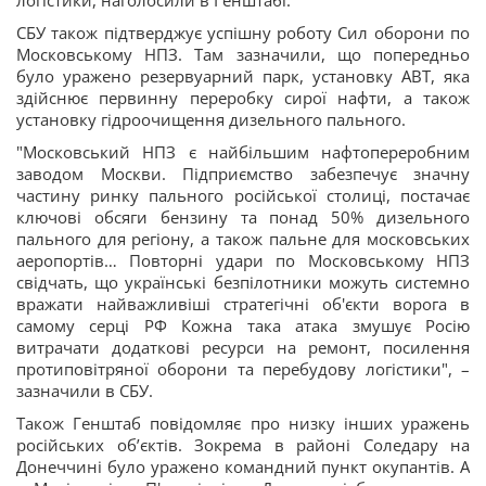
логістики, наголосили в Генштабі.
СБУ також підтверджує успішну роботу Сил оборони по
Московському НПЗ. Там зазначили, що попередньо
було уражено резервуарний парк, установку АВТ, яка
здійснює первинну переробку сирої нафти, а також
установку гідроочищення дизельного пального.
"Московський НПЗ є найбільшим нафтопереробним
заводом Москви. Підприємство забезпечує значну
частину ринку пального російської столиці, постачає
ключові обсяги бензину та понад 50% дизельного
пального для регіону, а також пальне для московських
аеропортів… Повторні удари по Московському НПЗ
свідчать, що українські безпілотники можуть системно
вражати найважливіші стратегічні об'єкти ворога в
самому серці РФ Кожна така атака змушує Росію
витрачати додаткові ресурси на ремонт, посилення
протиповітряної оборони та перебудову логістики", –
зазначили в СБУ.
Також Генштаб повідомляє про низку інших уражень
російських обʼєктів. Зокрема в районі Соледару на
Донеччині було уражено командний пункт окупантів. А