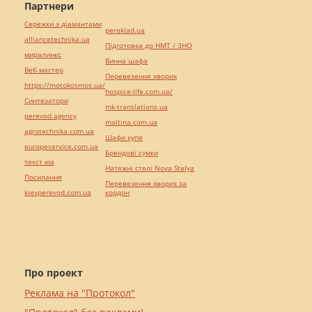
Партнери
Сережки з діамантами
pereklad.ua
alliancetechnika.ua
Підготовка до НМТ / ЗНО
миралинкс
Винна шафа
Веб мастер
Перевезення хворих
https://motokosmos.ua/
hospice-life.com.ua/
Синтезатори
mk-translations.ua
perevod.agency
maltina.com.ua
agrotechnika.com.ua
Шафи купе
europeservice.com.ua
Брендові сумки
текст юа
Натяжні стелі Nova Stelya
Посилання
Перевезення хворих за
kievperevod.com.ua
кордон
Про проект
Реклама на "Протокол"