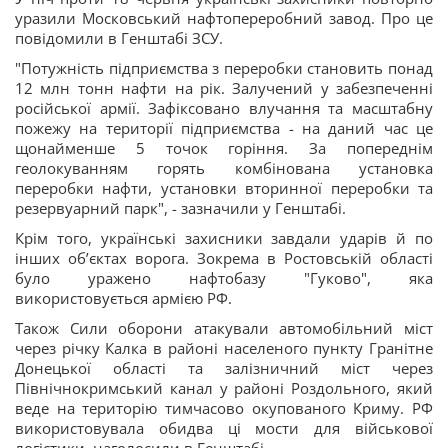
уразили Московський нафтопереробний завод. Про це
повідомили в Генштабі ЗСУ.
"Потужність підприємства з переробки становить понад
12 млн тонн нафти на рік. Залучений у забезпеченні
російської армії. Зафіксовано влучання та масштабну
пожежу на території підприємства - на даний час це
щонайменше 5 точок горіння. За попереднім
геолокуванням горять комбінована установка
переробки нафти, установки вторинної переробки та
резервуарний парк", - зазначили у Генштабі.
Крім того, українські захисники завдали ударів й по
інших обʼєктах ворога. Зокрема в Ростовській області
було уражено нафтобазу "Гуково", яка
використовується армією РФ.
Також Сили оборони атакували автомобільний міст
через річку Калка в районі населеного пункту Гранітне
Донецької області та залізничний міст через
Північнокримський канал у районі Роздольного, який
веде на територію тимчасово окупованого Криму. РФ
використовувала обидва ці мости для військової