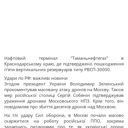
Нафтовий термінал "Таманьнефтегаз" в
Краснодарському краю, де підтверджено пошкодження
п'яти вертикальних резервуарів типу РВСП-30000.
Удари по РФ: важливі новини
Згодом президент України Володимир Зеленський
прокоментував масовану атаку дронів на Москву. Також
мер російської столиці Сергій Собянін підтверджував
ураження дронами Московського НПЗ. Крім того, він
повідомляв про збиття десятків дронів над Москвою.
На тлі удару Сил оборони, в Москві почали масово
скаржитися на роботу російської ППО, зокрема
задаючись питаннями про те, як українські дрони