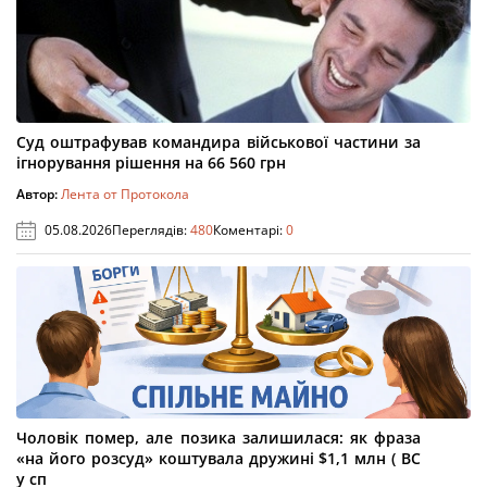
Суд оштрафував командира військової частини за
ігнорування рішення на 66 560 грн
Автор:
Лента от Протокола
05.08.2026
Переглядів:
480
Коментарі:
0
Чоловік помер, але позика залишилася: як фраза
«на його розсуд» коштувала дружині $1,1 млн ( ВС
у сп