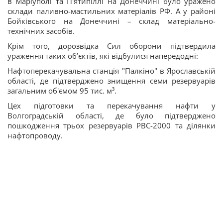
в Маріуполі та П'ятипіллі на Донеччині було уражено
склади паливно-мастильних матеріалів РФ. А у районі
Бойківського на Донеччині – склад матеріально-
технічних засобів.
Крім того, дорозвідка Сил оборони підтвердила
ураження таких обʼєктів, які відбулися напередодні:
Нафтоперекачувальна станція "Палкіно" в Ярославській
області, де підтверджено знищення семи резервуарів
загальним об'ємом 95 тис. м³.
Цех підготовки та перекачування нафти у
Волгоградській області, де було підтверджено
пошкодження трьох резервуарів РВС-2000 та ділянки
нафтопроводу.