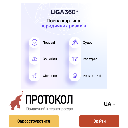
UA
Зареєструватися
Ввійти