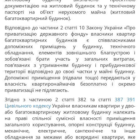
документацією на житловий будинок та у технічному
паспорті на об’єкт нерухомого майна (житловий
багатоквартирний будинок).
Відповідно до частини 2 статті 10 Закону України «Про
приватизацію державного фонду» власники квартир
багатоквартирних будинків є співвласниками
допоміжних приміщень у будинку, технічного
обладнання, елементів зовнішнього благоустрою і
зобов’язані брати участь у загальних витратах,
пов’язаних з утриманням будинку і прибудинкової
території відповідно до своєї частки у майні будинку.
Допоміжні приміщення (підвали тощо) передаються у
власність квартиронаймачів безоплатно і окремо
приватизації не підлягають.
Згідно з частиною 2 статті 382 та статті
387
391
Цивільного кодексу
України власникам квартири у дво-
або багатоквартирному житловому будинку належать
на праві спільної сумісної власності приміщення
загального користування, опорні конструкції будинку,
механічне, електричне, сантехнічне та інше
обладнання за межами або всередині квартири, яке