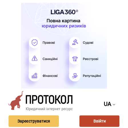
UA
Зареєструватися
Ввійти