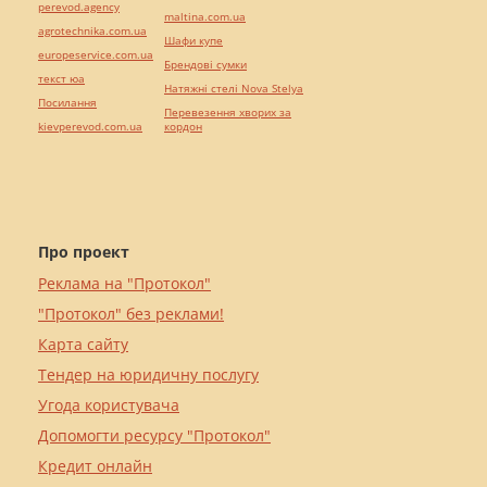
perevod.agency
maltina.com.ua
agrotechnika.com.ua
Шафи купе
europeservice.com.ua
Брендові сумки
текст юа
Натяжні стелі Nova Stelya
Посилання
Перевезення хворих за
kievperevod.com.ua
кордон
Про проект
Реклама на "Протокол"
"Протокол" без реклами!
Карта сайту
Тендер на юридичну послугу
Угода користувача
Допомогти ресурсу "Протокол"
Кредит онлайн