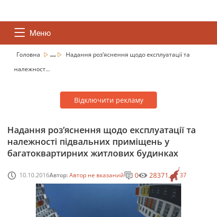
Меню
...
Головна
Надання роз’яснення щодо експлуатації та
належност...
Відключити рекламу
Надання роз’яснення щодо експлуатації та
належності підвальних приміщень у
багатоквартирних житлових будинках
0
28371
10.10.2016
Автор:
Автор не вказаний
37