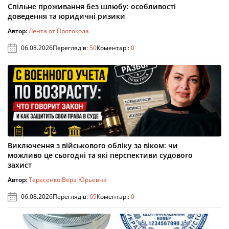
Спільне проживання без шлюбу: особливості
доведення та юридичні ризики
Автор:
Лента от Протокола
06.08.2026
Переглядів:
50
Коментарі:
0
Виключення з військового обліку за віком: чи
можливо це сьогодні та які перспективи судового
захист
Автор:
Тарасенко Вера Юрьевна
06.08.2026
Переглядів:
65
Коментарі:
0