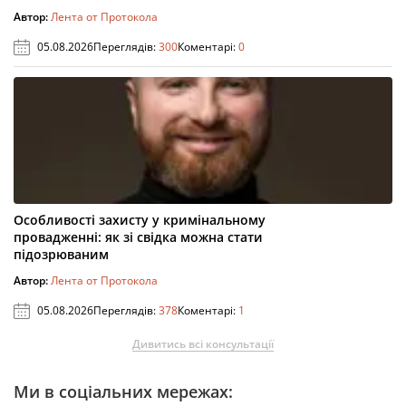
Автор:
Лента от Протокола
05.08.2026
Переглядів:
300
Коментарі:
0
Особливості захисту у кримінальному
провадженні: як зі свідка можна стати
підозрюваним
Автор:
Лента от Протокола
05.08.2026
Переглядів:
378
Коментарі:
1
Дивитись всі консультації
Ми в соціальних мережах: