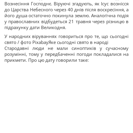
Вознесіння Господнє. Віруючі згадують, як Ісус вознісся
до Царства Небесного через 40 днів після воскресіння, а
його душа остаточно покинула землю. Аналогічна подія
у православних відбудеться 21 травня через різницю в
підрахунку дати Великодня.
У народних віруваннях говориться про те, що сьогодні
свято / фото PixabayЯке сьогодні свято в народі
Стародавні люди не мали синоптиків у сучасному
розумінні, тому у передбаченні погоди покладалися на
прикмети. Про цю дату говорили таке: