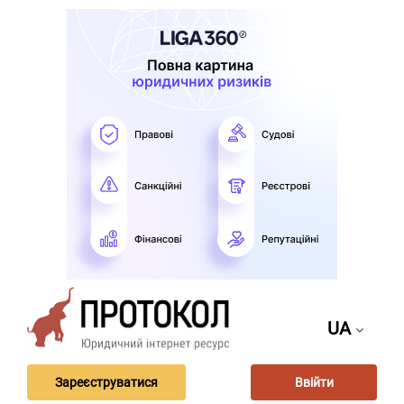
UA
Зареєструватися
Ввійти