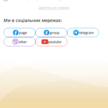
Дивитись усі новини
Ми в соціальних мережах:
page
group
telegram
viber
youtube