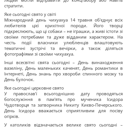
людей могли відправити до концтабору або навіть
стратити.
Яке сьогодні свято у світі
Міжнародний день чихуахуа 14 травня об'єднує всіх
любителів цієї крихітної породи. Його творці
підкреслюють, що ці собаки – не іграшки, а живі істоти зі
своїми потребами та дуже відданим характером. На
честь події власники улюбленців влаштовують
тематичні зустрічі та вечірки, а також діляться
фотографіями зі своїми чихуахуа.
Інші всесвітні свята сьогодні – День винаходження
вазеліну, День маленьких каченят, День романтики в
Інтернеті, День знань про хвороби спинного мозку та
День булочок.
Яке сьогодні церковне свято
У православ'ї всьогоднішню дату проводяться
богослужіння в пам'ять про мученика Ісидора
Чудотворця та затворника Никиту Києво-Печерського.
День Ісидора вважається сприятливим для посіву
огірків.
У католиків відзначається велике свято сьогодні –