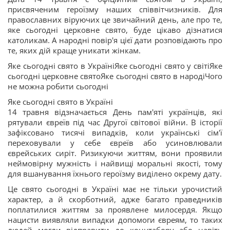
присвяченим героїзму наших співвітчизників. Для
православних віруючих це звичайний день, але про те,
яке сьогодні церковне свято, буде цікаво дізнатися
католикам. А народні повір'я цієї дати розповідають про
те, яких дій краще уникати жінкам.
Яке сьогодні свято в УкраїніЯке сьогодні свято у світіЯке
сьогодні церковне святоЯке сьогодні свято в народіЧого
не можна робити сьогодні
Яке сьогодні свято в Україні
14 травня відзначається День пам'яті українців, які
рятували євреїв під час Другої світової війни. В історії
зафіксовано тисячі випадків, коли українські сім'ї
переховували у себе євреїв або усиновлювали
єврейських сиріт. Ризикуючи життям, вони проявили
неймовірну мужність і найвищі моральні якості, тому
для вшанування їхнього героїзму виділено окрему дату.
Це свято сьогодні в Україні має не тільки урочистий
характер, а й скорботний, адже багато праведників
поплатилися життям за проявлене милосердя. Якщо
нацисти виявляли випадки допомоги євреям, то таких