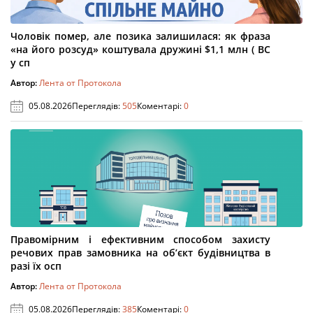
Чоловік помер, але позика залишилася: як фраза
«на його розсуд» коштувала дружині $1,1 млн ( ВС
у сп
Автор:
Лента от Протокола
05.08.2026
Переглядів:
505
Коментарі:
0
Правомірним і ефективним способом захисту
речових прав замовника на об’єкт будівництва в
разі їх осп
Автор:
Лента от Протокола
05.08.2026
Переглядів:
385
Коментарі:
0