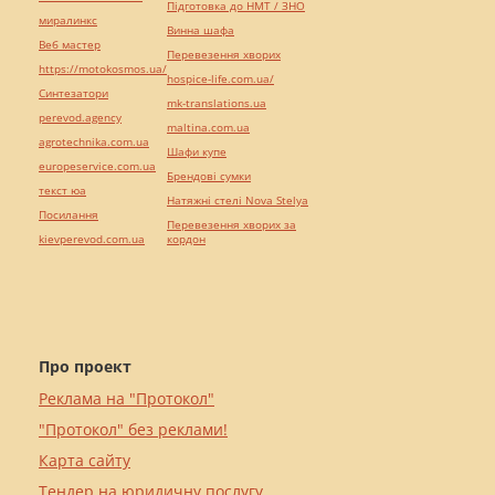
Підготовка до НМТ / ЗНО
миралинкс
Винна шафа
Веб мастер
Перевезення хворих
https://motokosmos.ua/
hospice-life.com.ua/
Синтезатори
mk-translations.ua
perevod.agency
maltina.com.ua
agrotechnika.com.ua
Шафи купе
europeservice.com.ua
Брендові сумки
текст юа
Натяжні стелі Nova Stelya
Посилання
Перевезення хворих за
kievperevod.com.ua
кордон
Про проект
Реклама на "Протокол"
"Протокол" без реклами!
Карта сайту
Тендер на юридичну послугу