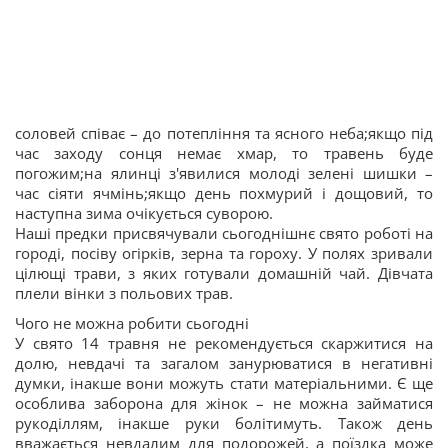
соловей співає – до потепління та ясного неба;якщо під
час заходу сонця немає хмар, то травень буде
погожим;на ялинці з'явилися молоді зелені шишки –
час сіяти ячмінь;якщо день похмурий і дощовий, то
наступна зима очікується суворою.
Наші предки присвячували сьогоднішнє свято роботі на
городі, посіву огірків, зерна та гороху. У полях зривали
цілющі трави, з яких готували домашній чай. Дівчата
плели вінки з польових трав.
Чого не можна робити сьогодні
У свято 14 травня не рекомендується скаржитися на
долю, невдачі та загалом занурюватися в негативні
думки, інакше вони можуть стати матеріальними. Є ще
особлива заборона для жінок – не можна займатися
рукоділлям, інакше руки болітимуть. Також день
вважається невдалим для подорожей, а поїздка може