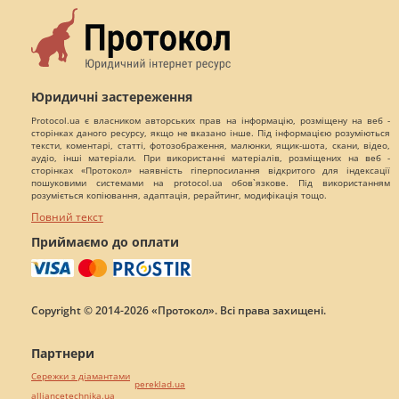
Юридичні застереження
Protocol.ua є власником авторських прав на інформацію, розміщену на веб -
сторінках даного ресурсу, якщо не вказано інше. Під інформацією розуміються
тексти, коментарі, статті, фотозображення, малюнки, ящик-шота, скани, відео,
аудіо, інші матеріали. При використанні матеріалів, розміщених на веб -
сторінках «Протокол» наявність гіперпосилання відкритого для індексації
пошуковими системами на protocol.ua обов`язкове. Під використанням
розуміється копіювання, адаптація, рерайтинг, модифікація тощо.
Повний текст
Приймаємо до оплати
Copyright © 2014-2026 «Протокол». Всі права захищені.
Партнери
Сережки з діамантами
pereklad.ua
alliancetechnika.ua