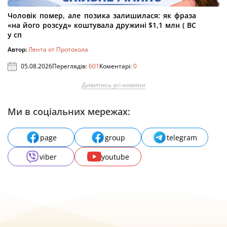
Чоловік помер, але позика залишилася: як фраза
«на його розсуд» коштувала дружині $1,1 млн ( ВС
у сп
Автор:
Лента от Протокола
05.08.2026
Переглядів:
601
Коментарі:
0
Дивитись усі новини
Ми в соціальних мережах:
page
group
telegram
viber
youtube