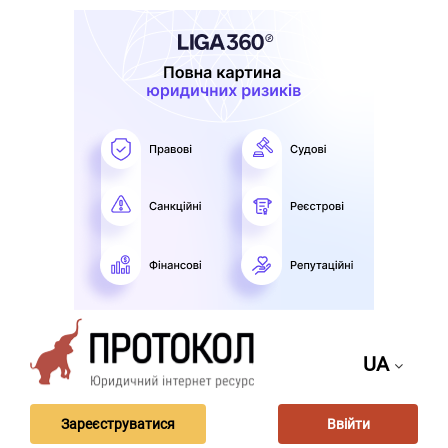
UA
Зареєструватися
Ввійти