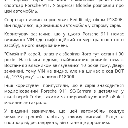
спорткар Porsche 911. У Supercar Blondie розповіли про
цей автомобіль.
Спорткар виявив користувач Reddit під ніком P1800R.
Він поділився, що знайшов автомобіль у старому сараї.
Користувач зазначив, що у цього Porsche 911 немає
видимого VIN (ідентифікаційний номер транспортного
засобу), а його двері зачинені.
"Сімейний сарай, власник зберігав його тут останні 30
років. Наскільки відомо, найближчих родичів немає.
Востаннє з власником зв'язувалися 10 років тому. Двері
зачинені, тому VIN не видно, але на шинах є код DOT
від 1978 року", – написав P1800R.
Інші користувачі припустили, що в сараї знаходиться
модифікований Porsche 911 SC/Carrera з деталями у
стилі версії Turbo, такими як широкий кузовний обвіс і
масивне антикрило.
У виданні зазначили, що цей автомобіль коштує
чималих грошей навіть у такому вигляді. Якщо ж
спорткар відреставрують, він стане ще дорожчим.