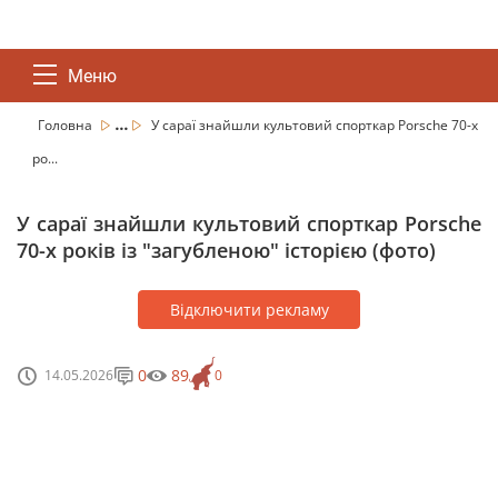
Меню
...
Головна
У сараї знайшли культовий спорткар Porsche 70-х
ро...
У сараї знайшли культовий спорткар Porsche
70-х років із "загубленою" історією (фото)
Відключити рекламу
0
89
14.05.2026
0