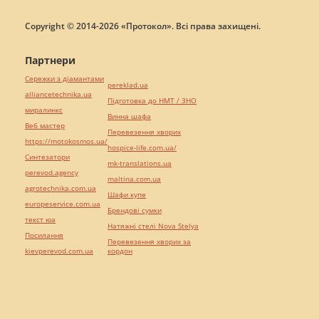
Copyright © 2014-2026 «Протокол». Всі права захищені.
Партнери
Сережки з діамантами
pereklad.ua
alliancetechnika.ua
Підготовка до НМТ / ЗНО
миралинкс
Винна шафа
Веб мастер
Перевезення хворих
https://motokosmos.ua/
hospice-life.com.ua/
Синтезатори
mk-translations.ua
perevod.agency
maltina.com.ua
agrotechnika.com.ua
Шафи купе
europeservice.com.ua
Брендові сумки
текст юа
Натяжні стелі Nova Stelya
Посилання
Перевезення хворих за
kievperevod.com.ua
кордон